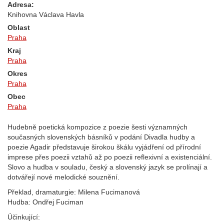
Adresa:
Knihovna Václava Havla
Oblast
Praha
Kraj
Praha
Okres
Praha
Obec
Praha
Hudebně poetická kompozice z poezie šesti významných
současných slovenských básníků v podání Divadla hudby a
poezie Agadir představuje širokou škálu vyjádření od přírodní
imprese přes poezii vztahů až po poezii reflexivní a existenciální.
Slovo a hudba v souladu, český a slovenský jazyk se prolínají a
dotvářejí nové melodické souznění.
Překlad, dramaturgie: Milena Fucimanová
Hudba: Ondřej Fuciman
Účinkující: