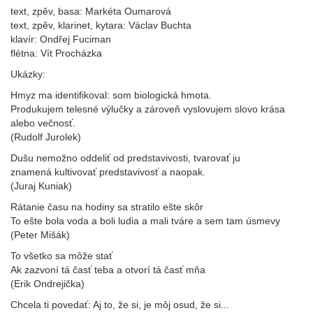
text, zpěv, basa: Markéta Oumarová
text, zpěv, klarinet, kytara: Václav Buchta
klavír: Ondřej Fuciman
flétna: Vít Procházka
Ukázky:
Hmyz ma identifikoval: som biologická hmota.
Produkujem telesné výlučky a zároveň vyslovujem slovo krása
alebo večnosť.
(Rudolf Jurolek)
Dušu nemožno oddeliť od predstavivosti, tvarovať ju
znamená kultivovať predstavivosť a naopak.
(Juraj Kuniak)
Rátanie času na hodiny sa stratilo ešte skôr
To ešte bola voda a boli ludia a mali tváre a sem tam úsmevy
(Peter Mišák)
To všetko sa môže stať
Ak zazvoní tá časť teba a otvorí tá časť mňa
(Erik Ondrejička)
Chcela ti povedať: Aj to, že si, je môj osud, že si...