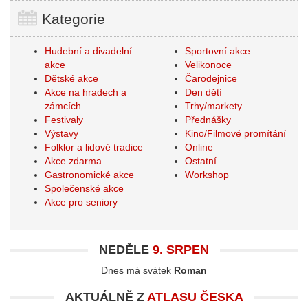
Kategorie
Hudební a divadelní
Sportovní akce
akce
Velikonoce
Dětské akce
Čarodejnice
Akce na hradech a
Den dětí
zámcích
Trhy/markety
Festivaly
Přednášky
Výstavy
Kino/Filmové promítání
Folklor a lidové tradice
Online
Akce zdarma
Ostatní
Gastronomické akce
Workshop
Společenské akce
Akce pro seniory
NEDĚLE
9. SRPEN
Dnes má svátek
Roman
AKTUÁLNĚ Z
ATLASU ČESKA