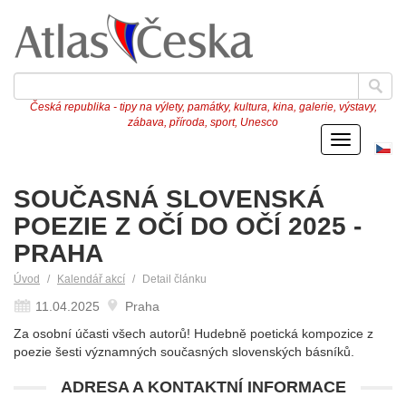
Česká republika - tipy na výlety, památky, kultura, kina, galerie, výstavy,
zábava, příroda, sport, Unesco
Menu
Če
ve
SOUČASNÁ SLOVENSKÁ
POEZIE Z OČÍ DO OČÍ 2025 -
PRAHA
Úvod
Kalendář akcí
Detail článku
11.04.2025
Praha
Za osobní účasti všech autorů! Hudebně poetická kompozice z
poezie šesti významných současných slovenských básníků.
ADRESA A KONTAKTNÍ INFORMACE