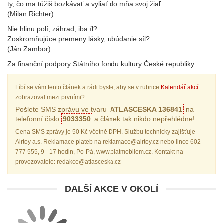
ty, čo ma túžiš bozkávať a vyliať do mňa svoj žiaľ
(Milan Richter)
Nie hlinu polí, záhrad, iba íl?
Zoskromňujúce premeny lásky, ubúdanie síl?
(Ján Zambor)
Za finanční podpory Státního fondu kultury České republiky
Líbí se vám tento článek a rádi byste, aby se v rubrice
Kalendář akcí
zobrazoval mezi prvními?
Pošlete SMS zprávu ve tvaru
ATLASCESKA 136841
na
telefonní číslo
9033350
a článek tak nikdo nepřehlédne!
Cena SMS zprávy je 50 Kč včetně DPH. Službu technicky zajišťuje
Airtoy a.s. Reklamace plateb na reklamace@airtoy.cz nebo lince 602
777 555, 9 - 17 hodin, Po-Pá, www.platmobilem.cz. Kontakt na
provozovatele: redakce@atlasceska.cz
DALŠÍ AKCE V OKOLÍ