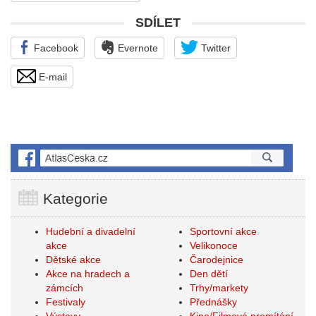
SDÍLET
Facebook
Evernote
Twitter
E-mail
Kategorie
Hudební a divadelní
Sportovní akce
akce
Velikonoce
Dětské akce
Čarodejnice
Akce na hradech a
Den dětí
zámcích
Trhy/markety
Festivaly
Přednášky