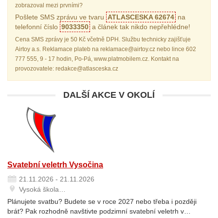
zobrazoval mezi prvními?
Pošlete SMS zprávu ve tvaru
ATLASCESKA 62674
na
telefonní číslo
9033350
a článek tak nikdo nepřehlédne!
Cena SMS zprávy je 50 Kč včetně DPH. Službu technicky zajišťuje
Airtoy a.s. Reklamace plateb na reklamace@airtoy.cz nebo lince 602
777 555, 9 - 17 hodin, Po-Pá, www.platmobilem.cz. Kontakt na
provozovatele: redakce@atlasceska.cz
DALŠÍ AKCE V OKOLÍ
Svatební veletrh Vysočina
21.11.2026 - 21.11.2026
Vysoká škola…
Plánujete svatbu? Budete se v roce 2027 nebo třeba i později
brát? Pak rozhodně navštivte podzimní svatební veletrh v…