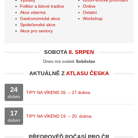
Výstavy
Kino/Filmové promítání
Folklor a lidové tradice
Online
Akce zdarma
Ostatní
Gastronomické akce
Workshop
Společenské akce
Akce pro seniory
SOBOTA
8. SRPEN
Dnes má svátek
Soběslav
AKTUÁLNĚ Z
ATLASU ČESKA
24
TIPY NA VÍKEND 26. – 27 dubna
duben
17
TIPY NA VÍKEND 19. – 20. dubna
duben
PŘEDPOVĚĎ POČASÍ PRO
ČR