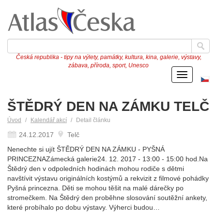
Česká republika - tipy na výlety, památky, kultura, kina, galerie, výstavy,
zábava, příroda, sport, Unesco
Menu
Če
ve
ŠTĚDRÝ DEN NA ZÁMKU TELČ
Úvod
Kalendář akcí
Detail článku
24.12.2017
Telč
Nenechte si ujít ŠTĚDRÝ DEN NA ZÁMKU - PYŠNÁ
PRINCEZNAZámecká galerie24. 12. 2017 - 13:00 - 15:00 hod.Na
Štědrý den v odpoledních hodinách mohou rodiče s dětmi
navštívit výstavu originálních kostýmů a rekvizit z filmové pohádky
Pyšná princezna. Děti se mohou těšit na malé dárečky po
stromečkem. Na Štědrý den proběhne slosování soutěžní ankety,
které probíhalo po dobu výstavy. Výherci budou…