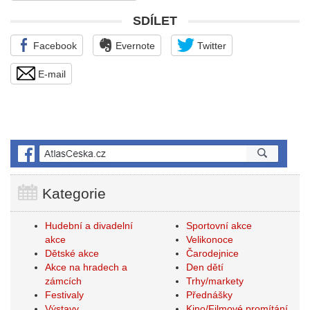
SDÍLET
Facebook
Evernote
Twitter
E-mail
Kategorie
Hudební a divadelní
Sportovní akce
akce
Velikonoce
Dětské akce
Čarodejnice
Akce na hradech a
Den dětí
zámcích
Trhy/markety
Festivaly
Přednášky
Výstavy
Kino/Filmové promítání