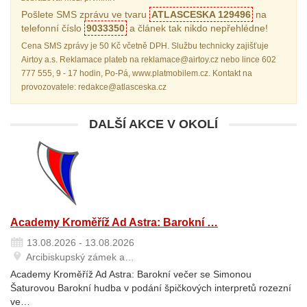
Pošlete SMS zprávu ve tvaru
ATLASCESKA 129496
na
telefonní číslo
9033350
a článek tak nikdo nepřehlédne!
Cena SMS zprávy je 50 Kč včetně DPH. Službu technicky zajišťuje
Airtoy a.s. Reklamace plateb na reklamace@airtoy.cz nebo lince 602
777 555, 9 - 17 hodin, Po-Pá, www.platmobilem.cz. Kontakt na
provozovatele: redakce@atlasceska.cz
DALŠÍ AKCE V OKOLÍ
Academy Kroměříž Ad Astra: Barokní …
13.08.2026 - 13.08.2026
Arcibiskupský zámek a…
Academy Kroměříž Ad Astra: Barokní večer se Simonou
Šaturovou Barokní hudba v podání špičkových interpretů rozezní
ve…