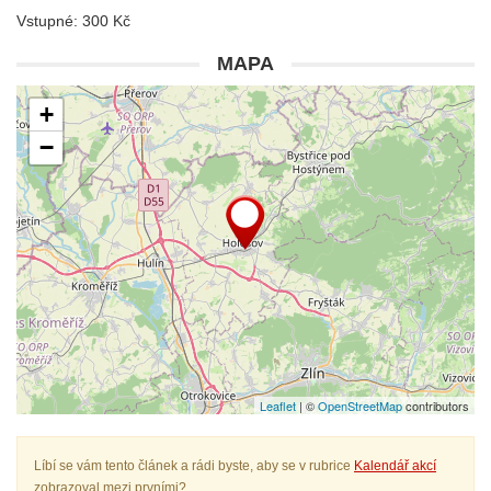
Vstupné: 300 Kč
MAPA
+
−
Leaflet
| ©
OpenStreetMap
contributors
Líbí se vám tento článek a rádi byste, aby se v rubrice
Kalendář akcí
zobrazoval mezi prvními?