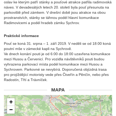
oslav ke kterým patří stánky a pouťové atrakce patřila radimovská
náves. V devadesátých letech 20. století byla pouť přesunuta na
parkoviště před zámkem. V dnešní době jsou atrakce na obou
prostranstvích, stánky se táhnou podél hlavní komunikace
Radimovicemi a podél hradeb zámku Sychrov.
Praktické informace
Pouť se koná 31. srpna – 1. září 2019. V neděli se od 18:00 koná
poutní mše v zámecké kapli na Sychrově.
Ve dnech konání pouti je od 6:00 do 18:00 uzavřena komunikace
mezi Husou a Červenicí. Pro vozidla návštěvníků pouti budou
vyhrazena parkovací místa podél komunikace mezi Husou a
Sychrovem. Parkovné se nevybírá. Doporučená objízdná trasa
pro projíždějící motoristy vede přes Čtveřín a Pěnčín, nebo přes
Radostín, Třtí a Trávníček.
MAPA
+
−