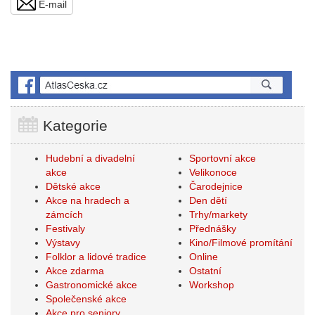
E-mail
Kategorie
Hudební a divadelní
Sportovní akce
akce
Velikonoce
Dětské akce
Čarodejnice
Akce na hradech a
Den dětí
zámcích
Trhy/markety
Festivaly
Přednášky
Výstavy
Kino/Filmové promítání
Folklor a lidové tradice
Online
Akce zdarma
Ostatní
Gastronomické akce
Workshop
Společenské akce
Akce pro seniory