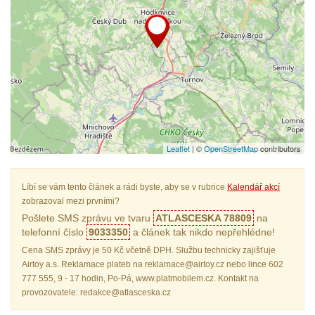
Leaflet
| ©
OpenStreetMap
contributors
Líbí se vám tento článek a rádi byste, aby se v rubrice
Kalendář akcí
zobrazoval mezi prvními?
Pošlete SMS zprávu ve tvaru
ATLASCESKA 78809
na
telefonní číslo
9033350
a článek tak nikdo nepřehlédne!
Cena SMS zprávy je 50 Kč včetně DPH. Službu technicky zajišťuje
Airtoy a.s. Reklamace plateb na reklamace@airtoy.cz nebo lince 602
777 555, 9 - 17 hodin, Po-Pá, www.platmobilem.cz. Kontakt na
provozovatele: redakce@atlasceska.cz