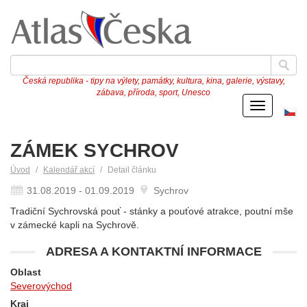
Česká republika - tipy na výlety, památky, kultura, kina, galerie, výstavy,
zábava, příroda, sport, Unesco
Menu
Če
ve
ZÁMEK SYCHROV
Úvod
Kalendář akcí
Detail článku
31.08.2019 - 01.09.2019
Sychrov
Tradiční Sychrovská pouť - stánky a pouťové atrakce, poutní mše
v zámecké kapli na Sychrově.
ADRESA A KONTAKTNÍ INFORMACE
Oblast
Severovýchod
Kraj