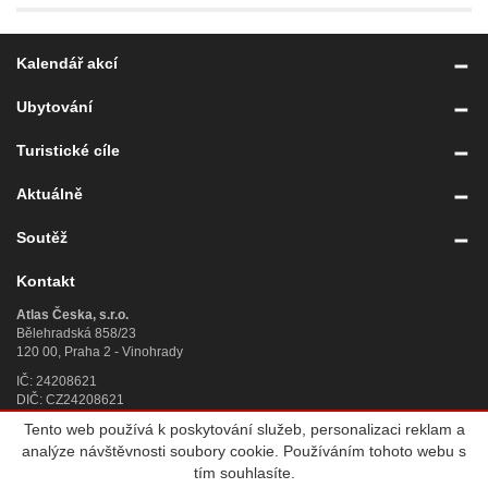
Kalendář akcí
Ubytování
Turistické cíle
Aktuálně
Soutěž
Kontakt
Atlas Česka, s.r.o.
Bělehradská 858/23
120 00, Praha 2 - Vinohrady
IČ: 24208621
DIČ: CZ24208621
Tento web používá k poskytování služeb, personalizaci reklam a
Úplný kontakt
»
analýze návštěvnosti soubory cookie. Používáním tohoto webu s
© 2007 - 2026
Atlas Česka, s.r.o.
, IČ 242 08 621, se sídlem Praha 2,
tím souhlasíte.