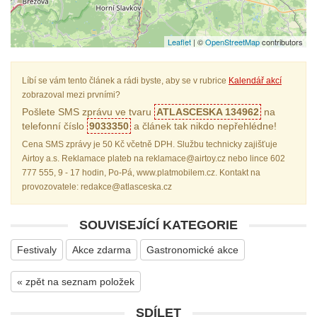
Leaflet
| ©
OpenStreetMap
contributors
Líbí se vám tento článek a rádi byste, aby se v rubrice
Kalendář akcí
zobrazoval mezi prvními?
Pošlete SMS zprávu ve tvaru
ATLASCESKA 134962
na
telefonní číslo
9033350
a článek tak nikdo nepřehlédne!
Cena SMS zprávy je 50 Kč včetně DPH. Službu technicky zajišťuje
Airtoy a.s. Reklamace plateb na reklamace@airtoy.cz nebo lince 602
777 555, 9 - 17 hodin, Po-Pá, www.platmobilem.cz. Kontakt na
provozovatele: redakce@atlasceska.cz
SOUVISEJÍCÍ KATEGORIE
Festivaly
Akce zdarma
Gastronomické akce
« zpět na seznam položek
SDÍLET