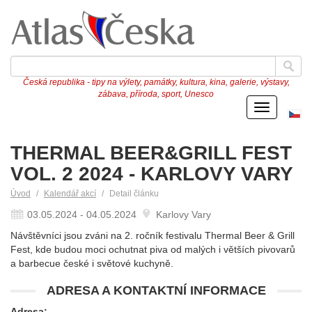
Česká republika - tipy na výlety, památky, kultura, kina, galerie, výstavy,
zábava, příroda, sport, Unesco
Menu
Če
ve
THERMAL BEER&GRILL FEST
VOL. 2 2024 - KARLOVY VARY
Úvod
Kalendář akcí
Detail článku
03.05.2024 - 04.05.2024
Karlovy Vary
Návštěvníci jsou zváni na 2. ročník festivalu Thermal Beer & Grill
Fest, kde budou moci ochutnat piva od malých i větších pivovarů
a barbecue české i světové kuchyně.
ADRESA A KONTAKTNÍ INFORMACE
Adresa: