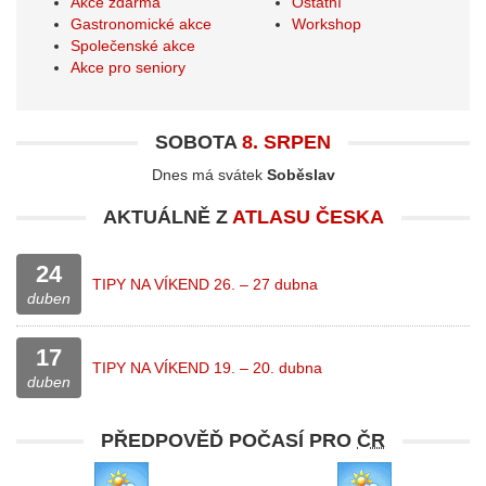
Akce zdarma
Ostatní
Gastronomické akce
Workshop
Společenské akce
Akce pro seniory
SOBOTA
8. SRPEN
Dnes má svátek
Soběslav
AKTUÁLNĚ Z
ATLASU ČESKA
24
TIPY NA VÍKEND 26. – 27 dubna
duben
17
TIPY NA VÍKEND 19. – 20. dubna
duben
PŘEDPOVĚĎ POČASÍ PRO
ČR