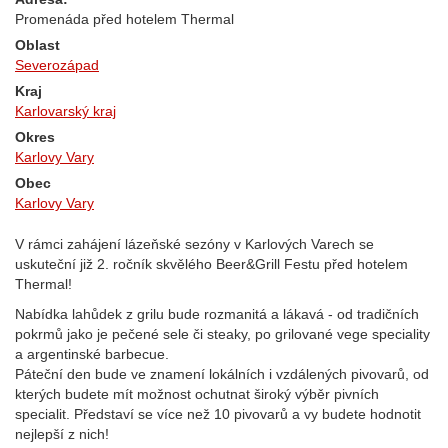
Promenáda před hotelem Thermal
Oblast
Severozápad
Kraj
Karlovarský kraj
Okres
Karlovy Vary
Obec
Karlovy Vary
V rámci zahájení lázeňské sezóny v Karlových Varech se
uskuteční již 2. ročník skvělého Beer&Grill Festu před hotelem
Thermal!
Nabídka lahůdek z grilu bude rozmanitá a lákavá - od tradičních
pokrmů jako je pečené sele či steaky, po grilované vege speciality
a argentinské barbecue.
Páteční den bude ve znamení lokálních i vzdálených pivovarů, od
kterých budete mít možnost ochutnat široký výběr pivních
specialit. Představí se více než 10 pivovarů a vy budete hodnotit
nejlepší z nich!