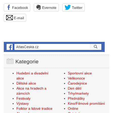
Facebook
Evernote
Twitter
E-mail
Kategorie
Hudební a divadelní
Sportovní akce
akce
Velikonoce
Dětské akce
Čarodejnice
Akce na hradech a
Den dětí
zámcích
Trhy/markety
Festivaly
Přednášky
Výstavy
Kino/Filmové promítání
Folklor a lidové tradice
Online