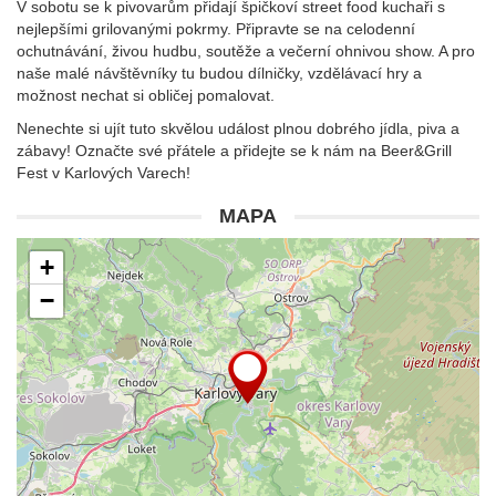
V sobotu se k pivovarům přidají špičkoví street food kuchaři s
nejlepšími grilovanými pokrmy. Připravte se na celodenní
ochutnávání, živou hudbu, soutěže a večerní ohnivou show. A pro
naše malé návštěvníky tu budou dílničky, vzdělávací hry a
možnost nechat si obličej pomalovat.
Nenechte si ujít tuto skvělou událost plnou dobrého jídla, piva a
zábavy! Označte své přátele a přidejte se k nám na Beer&Grill
Fest v Karlových Varech!
MAPA
+
−