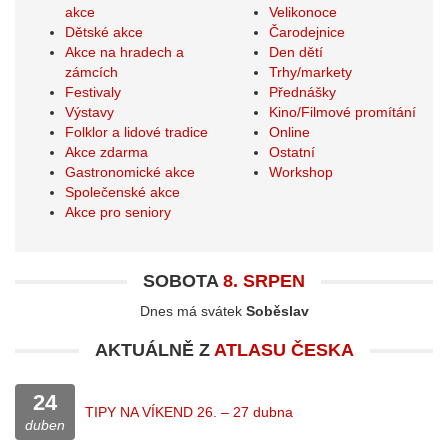
akce
Velikonoce
Dětské akce
Čarodejnice
Akce na hradech a
Den dětí
zámcích
Trhy/markety
Festivaly
Přednášky
Výstavy
Kino/Filmové promítání
Folklor a lidové tradice
Online
Akce zdarma
Ostatní
Gastronomické akce
Workshop
Společenské akce
Akce pro seniory
SOBOTA
8. SRPEN
Dnes má svátek
Soběslav
AKTUÁLNĚ Z
ATLASU ČESKA
24
TIPY NA VÍKEND 26. – 27 dubna
duben