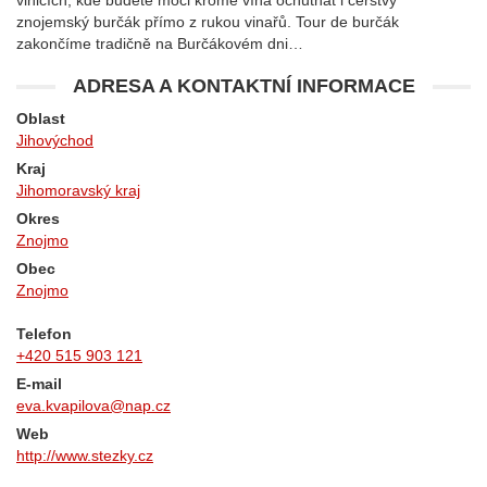
vinicích, kde budete moci kromě vína ochutnat i čerstvý
znojemský burčák přímo z rukou vinařů. Tour de burčák
zakončíme tradičně na Burčákovém dni…
ADRESA A KONTAKTNÍ INFORMACE
Oblast
Jihovýchod
Kraj
Jihomoravský kraj
Okres
Znojmo
Obec
Znojmo
Telefon
+420 515 903 121
E-mail
eva.kvapilova@nap.cz
Web
http://www.stezky.cz