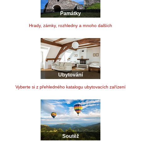
Památky
Hrady, zámky, rozhledny a mnoho dalších
Ubytování
Vyberte si z přehledného katalogu ubytovacích zařízení
Soutěž