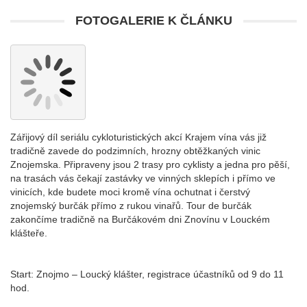
FOTOGALERIE K ČLÁNKU
Zářijový díl seriálu cykloturistických akcí Krajem vína vás již
tradičně zavede do podzimních, hrozny obtěžkaných vinic
Znojemska. Připraveny jsou 2 trasy pro cyklisty a jedna pro pěší,
na trasách vás čekají zastávky ve vinných sklepích i přímo ve
vinicích, kde budete moci kromě vína ochutnat i čerstvý
znojemský burčák přímo z rukou vinařů. Tour de burčák
zakončíme tradičně na Burčákovém dni Znovínu v Louckém
klášteře.
Start: Znojmo – Loucký klášter, registrace účastníků od 9 do 11
hod.