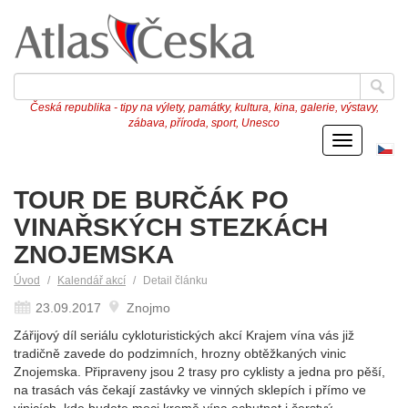
Česká republika - tipy na výlety, památky, kultura, kina, galerie, výstavy,
zábava, příroda, sport, Unesco
Menu
Če
ve
TOUR DE BURČÁK PO
VINAŘSKÝCH STEZKÁCH
ZNOJEMSKA
Úvod
Kalendář akcí
Detail článku
23.09.2017
Znojmo
Zářijový díl seriálu cykloturistických akcí Krajem vína vás již
tradičně zavede do podzimních, hrozny obtěžkaných vinic
Znojemska. Připraveny jsou 2 trasy pro cyklisty a jedna pro pěší,
na trasách vás čekají zastávky ve vinných sklepích i přímo ve