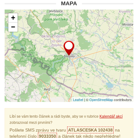
MAPA
+
−
Leaflet
| ©
OpenStreetMap
contributors
Líbí se vám tento článek a rádi byste, aby se v rubrice
Kalendář akcí
zobrazoval mezi prvními?
Pošlete SMS zprávu ve tvaru
ATLASCESKA 102438
na
telefonní číslo
9033350
a článek tak nikdo nepřehlédne!