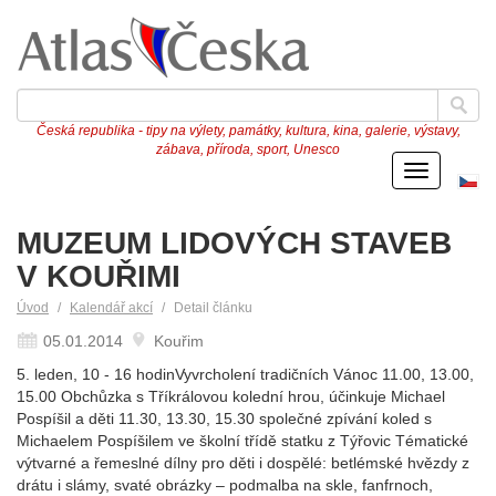
Česká republika - tipy na výlety, památky, kultura, kina, galerie, výstavy,
zábava, příroda, sport, Unesco
Menu
Če
ve
MUZEUM LIDOVÝCH STAVEB
V KOUŘIMI
Úvod
Kalendář akcí
Detail článku
05.01.2014
Kouřim
5. leden, 10 - 16 hodinVyvrcholení tradičních Vánoc 11.00, 13.00,
15.00 Obchůzka s Tříkrálovou kolední hrou, účinkuje Michael
Pospíšil a děti 11.30, 13.30, 15.30 společné zpívání koled s
Michaelem Pospíšilem ve školní třídě statku z Týřovic Tématické
výtvarné a řemeslné dílny pro děti i dospělé: betlémské hvězdy z
drátu i slámy, svaté obrázky – podmalba na skle, fanfrnoch,