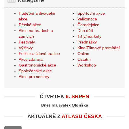
Hudební a divadelní
Sportovní akce
akce
Velikonoce
Dětské akce
Čarodejnice
Akce na hradech a
Den dětí
zámcích
Trhy/markety
Festivaly
Přednášky
Výstavy
Kino/Filmové promítání
Folklor a lidové tradice
Online
Akce zdarma
Ostatní
Gastronomické akce
Workshop
Společenské akce
Akce pro seniory
ČTVRTEK
6. SRPEN
Dnes má svátek
Oldříška
AKTUÁLNĚ Z
ATLASU ČESKA