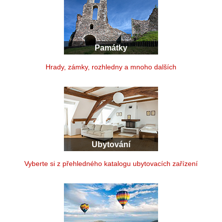
Památky
Hrady, zámky, rozhledny a mnoho dalších
Ubytování
Vyberte si z přehledného katalogu ubytovacích zařízení