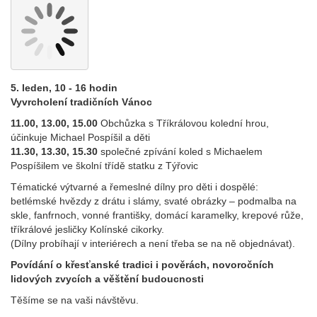
5. leden, 10 - 16 hodin
Vyvrcholení tradičních Vánoc
11.00, 13.00, 15.00
Obchůzka s Tříkrálovou kolední hrou,
účinkuje Michael Pospíšil a děti
11.30, 13.30, 15.30
společné zpívání koled s Michaelem
Pospíšilem ve školní třídě statku z Týřovic
Tématické výtvarné a řemeslné dílny pro děti i dospělé:
betlémské hvězdy z drátu i slámy, svaté obrázky – podmalba na
skle, fanfrnoch, vonné františky, domácí karamelky, krepové růže,
tříkrálové jesličky Kolínské cikorky.
(Dílny probíhají v interiérech a není třeba se na ně objednávat).
Povídání o křesťanské tradici i pověrách, novoročních
lidových zvycích a věštění budoucnosti
Těšíme se na vaši návštěvu.