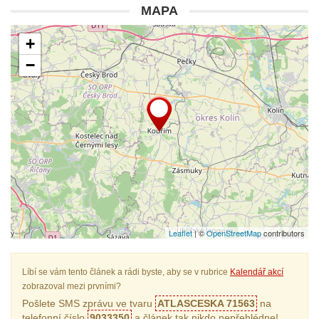
MAPA
+
−
Leaflet
| ©
OpenStreetMap
contributors
Líbí se vám tento článek a rádi byste, aby se v rubrice
Kalendář akcí
zobrazoval mezi prvními?
Pošlete SMS zprávu ve tvaru
ATLASCESKA 71563
na
telefonní číslo
9033350
a článek tak nikdo nepřehlédne!