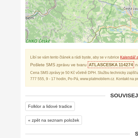
Líbí se vám tento článek a rádi byste, aby se v rubrice
Kalendář a
Pošlete SMS zprávu ve tvaru
ATLASCESKA 114274
na
Cena SMS zprávy je 50 Kč včetně DPH. Službu technicky zajišťu
777 555, 9 - 17 hodin, Po-Pá, www.platmobilem.cz. Kontakt na 
SOUVISEJ
Folklor a lidové tradice
« zpět na seznam položek