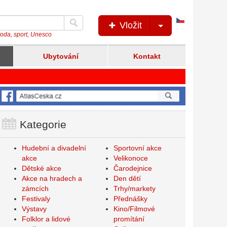
Česká
Vložit
verze
íroda, sport, Unesco
Ubytování
Kontakt
Kategorie
Hudební a divadelní
Sportovní akce
akce
Velikonoce
Dětské akce
Čarodejnice
Akce na hradech a
Den dětí
zámcích
Trhy/markety
Festivaly
Přednášky
Výstavy
Kino/Filmové
Folklor a lidové
promítání