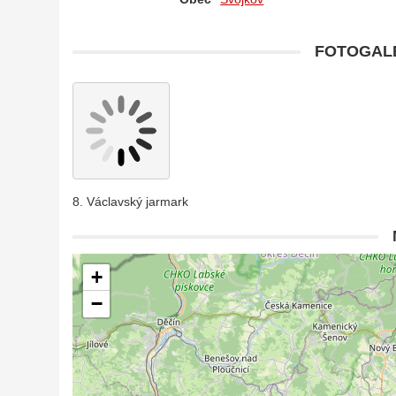
FOTOGALE
8. Václavský jarmark
+
−