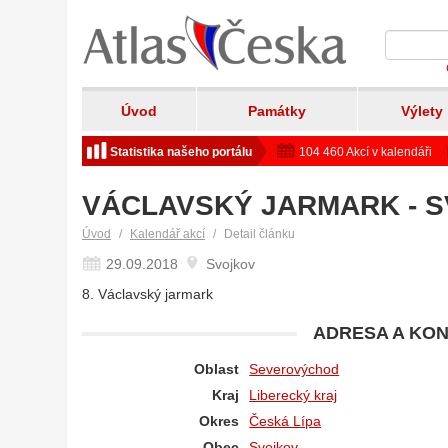
Úvod
Památky
Výlety
Statistika našeho portálu
104 460 Akcí v kalendáři
VÁCLAVSKÝ JARMARK - 
Úvod
Kalendář akcí
Detail článku
29.09.2018
Svojkov
8. Václavský jarmark
ADRESA A KON
Oblast
Severovýchod
Kraj
Liberecký kraj
Okres
Česká Lípa
Obec
Svojkov