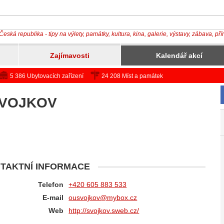
Česká republika - tipy na výlety, památky, kultura, kina, galerie, výstavy, zábava, př
Zajímavosti
Kalendář akcí
5 386 Ubytovacích zařízení
24 208 Míst a památek
SVOJKOV
TAKTNÍ INFORMACE
Telefon
+420 605 883 533
E-mail
ousvojkov@mybox.cz
Web
http://svojkov.sweb.cz/