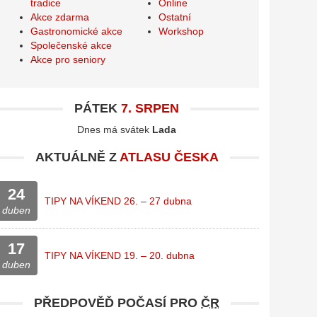
tradice
Online
Akce zdarma
Ostatní
Gastronomické akce
Workshop
Společenské akce
Akce pro seniory
PÁTEK
7. SRPEN
Dnes má svátek
Lada
AKTUÁLNĚ Z
ATLASU ČESKA
24
TIPY NA VÍKEND 26. – 27 dubna
duben
17
TIPY NA VÍKEND 19. – 20. dubna
duben
PŘEDPOVĚĎ POČASÍ PRO
ČR