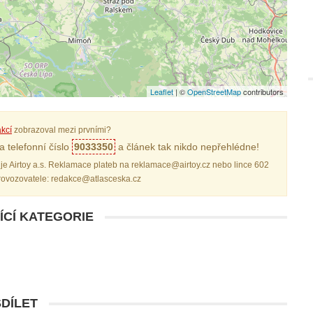
Leaflet
| ©
OpenStreetMap
contributors
kcí
zobrazoval mezi prvními?
 telefonní číslo
9033350
a článek tak nikdo nepřehlédne!
je Airtoy a.s. Reklamace plateb na reklamace@airtoy.cz nebo lince 602
provozovatele: redakce@atlasceska.cz
ÍCÍ KATEGORIE
SDÍLET