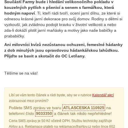
Součástí Farmy bude i hledání velikonočního pokladu v
kouzelných pytlích s pšenicí a senem s farmářkou, která
hodným napoví
. Ti, kteří rádi tvoří, ocení jarní dílnu, ze které si
odnesou krásné jarní dekorace pro svůj domov. Rodiny s dětmi si
vyzkouší, jak zvládnou podojit kravku v životní velikosti a nebo
zda-li dokáží plstit jarní maňásky a motivy jako naše babičky a
prababičky.
Ani milovníci kvízů nezůstanou ochuzeni, řemeslné hádanky
z dob minulých jsou opravdovou hádankářskou lahůdkou.
Přijďte se bavit a skotačit do OC Letňany.
Těšíme se na vás!
Líbí se vám tento článek a rádi byste, aby se v rubrice
Kalendář akcí
zobrazoval mezi prvními?
Pošlete SMS zprávu ve tvaru
ATLASCESKA 110925
na
telefonní číslo
9033350
a článek tak nikdo nepřehlédne!
Cena SMS zprávy je 50 Kč včetně DPH. Službu technicky zajišťuje
Airtoy a.s. Reklamace plateb na reklamace@airtoy.cz nebo lince 602