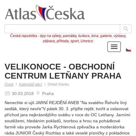
Česká republika - tipy na výlety, památky, kultura, kina, galerie, výstavy,
zábava, příroda, sport, Unesco
Menu
Če
ve
VELIKONOCE - OBCHODNÍ
CENTRUM LETŇANY PRAHA
Úvod
Kalendář akcí
Detail článku
30.03.2018
Praha
Nenechte si ujít JARNÍ REJDĚNÍ ANEB "Na svatého Řehoře líný
sedlák, který neoře"V pátek 30. 3. přijďte rejdit, tvořit a oslavovat
příchod jara nejkrásnějšího svátku v roce do OC Letňany. Jarními
soutěžemi, hledáním pokladů, tvorbou a hrou na pohádkové
farmě vás provede Jarka Rychterová zpěvačka a moderátorka
rádia JUNIOR Český Rozhlas a také veselé písničky z pokladnice