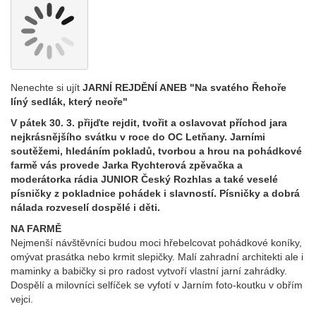
Nenechte si ujít
JARNÍ REJDĚNÍ ANEB "Na svatého Řehoře
líný sedlák, který neoře"
V pátek 30. 3. přijďte rejdit, tvořit a oslavovat příchod jara
nejkrásnějšího svátku v roce do OC Letňany. Jarními
soutěžemi, hledáním pokladů, tvorbou a hrou na pohádkové
farmě vás provede Jarka Rychterová zpěvačka a
moderátorka rádia JUNIOR Český Rozhlas a také veselé
písničky z pokladnice pohádek i slavností. Písničky a dobrá
nálada rozveselí dospělé i děti.
NA FARMĚ
Nejmenší návštěvníci budou moci hřebelcovat pohádkové koníky,
omývat prasátka nebo krmit slepičky. Malí zahradní architekti ale i
maminky a babičky si pro radost vytvoří vlastní jarní zahrádky.
Dospělí a milovníci selfíček se vyfotí v Jarním foto-koutku v obřím
vejci.