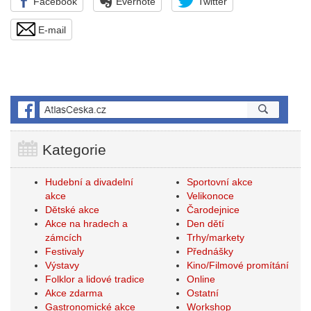
Facebook
Evernote
Twitter
E-mail
Kategorie
Hudební a divadelní
Sportovní akce
akce
Velikonoce
Dětské akce
Čarodejnice
Akce na hradech a
Den dětí
zámcích
Trhy/markety
Festivaly
Přednášky
Výstavy
Kino/Filmové promítání
Folklor a lidové tradice
Online
Akce zdarma
Ostatní
Gastronomické akce
Workshop