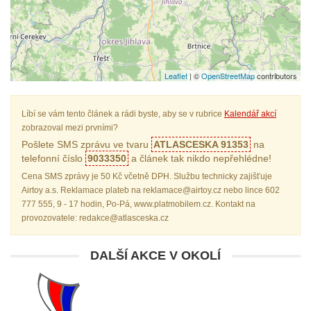
Leaflet
| ©
OpenStreetMap
contributors
Líbí se vám tento článek a rádi byste, aby se v rubrice
Kalendář akcí
zobrazoval mezi prvními?
Pošlete SMS zprávu ve tvaru
ATLASCESKA 91353
na
telefonní číslo
9033350
a článek tak nikdo nepřehlédne!
Cena SMS zprávy je 50 Kč včetně DPH. Službu technicky zajišťuje
Airtoy a.s. Reklamace plateb na reklamace@airtoy.cz nebo lince 602
777 555, 9 - 17 hodin, Po-Pá, www.platmobilem.cz. Kontakt na
provozovatele: redakce@atlasceska.cz
DALŠÍ AKCE V OKOLÍ