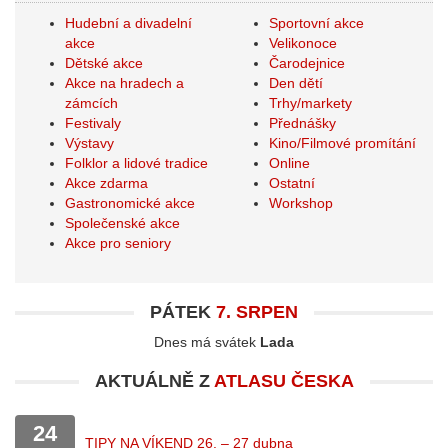
Hudební a divadelní
Sportovní akce
akce
Velikonoce
Dětské akce
Čarodejnice
Akce na hradech a
Den dětí
zámcích
Trhy/markety
Festivaly
Přednášky
Výstavy
Kino/Filmové promítání
Folklor a lidové tradice
Online
Akce zdarma
Ostatní
Gastronomické akce
Workshop
Společenské akce
Akce pro seniory
PÁTEK
7. SRPEN
Dnes má svátek
Lada
AKTUÁLNĚ Z
ATLASU ČESKA
24
TIPY NA VÍKEND 26. – 27 dubna