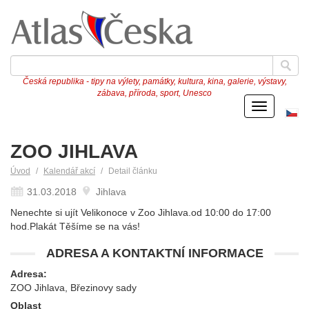
Česká republika - tipy na výlety, památky, kultura, kina, galerie, výstavy,
zábava, příroda, sport, Unesco
Menu
Če
ve
ZOO JIHLAVA
Úvod
Kalendář akcí
Detail článku
31.03.2018
Jihlava
Nenechte si ujít Velikonoce v Zoo Jihlava.od 10:00 do 17:00
hod.Plakát Těšíme se na vás!
ADRESA A KONTAKTNÍ INFORMACE
Adresa:
ZOO Jihlava, Březinovy sady
Oblast