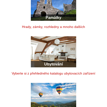
Památky
Hrady, zámky, rozhledny a mnoho dalších
Ubytování
Vyberte si z přehledného katalogu ubytovacích zařízení