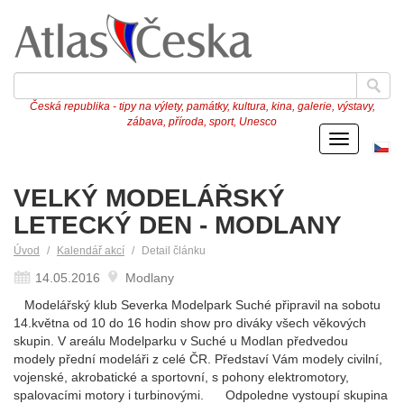
Česká republika - tipy na výlety, památky, kultura, kina, galerie, výstavy,
zábava, příroda, sport, Unesco
Menu
Če
ve
VELKÝ MODELÁŘSKÝ
LETECKÝ DEN - MODLANY
Úvod
Kalendář akcí
Detail článku
14.05.2016
Modlany
Modelářský klub Severka Modelpark Suché připravil na sobotu
14.května od 10 do 16 hodin show pro diváky všech věkových
skupin. V areálu Modelparku v Suché u Modlan předvedou
modely přední modeláři z celé ČR. Představí Vám modely civilní,
vojenské, akrobatické a sportovní, s pohony elektromotory,
spalovacími motory i turbinovými. Odpoledne vystoupí skupina