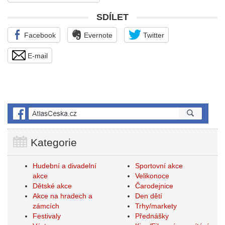
SDÍLET
Facebook
Evernote
Twitter
E-mail
Kategorie
Hudební a divadelní
Sportovní akce
akce
Velikonoce
Dětské akce
Čarodejnice
Akce na hradech a
Den dětí
zámcích
Trhy/markety
Festivaly
Přednášky