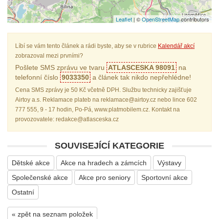
Leaflet
| ©
OpenStreetMap
contributors
Líbí se vám tento článek a rádi byste, aby se v rubrice
Kalendář akcí
zobrazoval mezi prvními?
Pošlete SMS zprávu ve tvaru
ATLASCESKA 98091
na
telefonní číslo
9033350
a článek tak nikdo nepřehlédne!
Cena SMS zprávy je 50 Kč včetně DPH. Službu technicky zajišťuje
Airtoy a.s. Reklamace plateb na reklamace@airtoy.cz nebo lince 602
777 555, 9 - 17 hodin, Po-Pá, www.platmobilem.cz. Kontakt na
provozovatele: redakce@atlasceska.cz
SOUVISEJÍCÍ KATEGORIE
Dětské akce
Akce na hradech a zámcích
Výstavy
Společenské akce
Akce pro seniory
Sportovní akce
Ostatní
« zpět na seznam položek