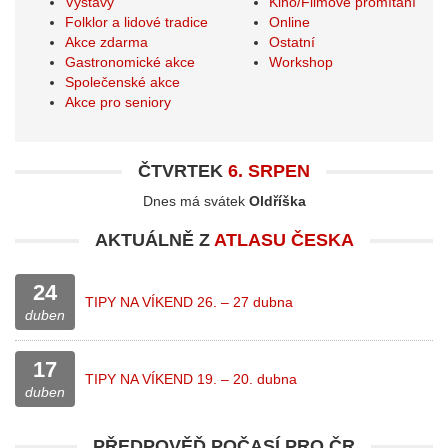
Výstavy
Kino/Filmové promítání
Folklor a lidové tradice
Online
Akce zdarma
Ostatní
Gastronomické akce
Workshop
Společenské akce
Akce pro seniory
ČTVRTEK
6. SRPEN
Dnes má svátek
Oldříška
AKTUÁLNĚ Z
ATLASU ČESKA
24
TIPY NA VÍKEND 26. – 27 dubna
duben
17
TIPY NA VÍKEND 19. – 20. dubna
duben
PŘEDPOVĚĎ POČASÍ PRO
ČR