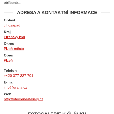
oblíbené…
ADRESA A KONTAKTNÍ INFORMACE
Oblast
Jihozápad
Kraj
Plzeňský kraj
Okres
Plzeň-město
Obec
Plzeň
Telefon
+420 377 227 701
E-mail
info@grafia.cz
Web
http://otevreneateliery.cz