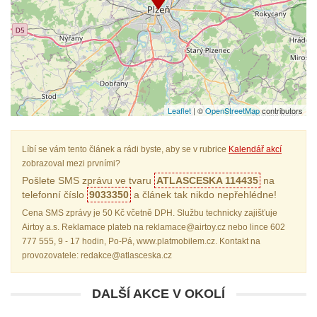
Leaflet
| ©
OpenStreetMap
contributors
Líbí se vám tento článek a rádi byste, aby se v rubrice
Kalendář akcí
zobrazoval mezi prvními?
Pošlete SMS zprávu ve tvaru
ATLASCESKA 114435
na
telefonní číslo
9033350
a článek tak nikdo nepřehlédne!
Cena SMS zprávy je 50 Kč včetně DPH. Službu technicky zajišťuje
Airtoy a.s. Reklamace plateb na reklamace@airtoy.cz nebo lince 602
777 555, 9 - 17 hodin, Po-Pá, www.platmobilem.cz. Kontakt na
provozovatele: redakce@atlasceska.cz
DALŠÍ AKCE V OKOLÍ