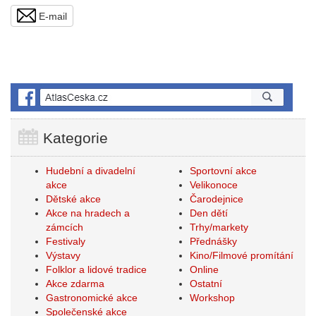
E-mail
Kategorie
Hudební a divadelní
Sportovní akce
akce
Velikonoce
Dětské akce
Čarodejnice
Akce na hradech a
Den dětí
zámcích
Trhy/markety
Festivaly
Přednášky
Výstavy
Kino/Filmové promítání
Folklor a lidové tradice
Online
Akce zdarma
Ostatní
Gastronomické akce
Workshop
Společenské akce