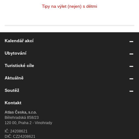
Tipy na výlet (nejen) s dětmi
Kalendář akcí
Ubytování
Turistické cíle
Aktuálně
Soutěž
Kontakt
Atlas Česka, s.r.o.
Bělehradská 858/23
120 00, Praha 2 - Vinohrady
IČ: 24208621
DIČ: CZ24208621