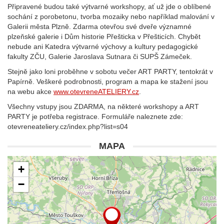
Připravené budou také výtvarné workshopy, ať už jde o oblíbené
sochání z porobetonu, tvorba mozaiky nebo například malování v
Galerii města Plzně. Zdarma otevřou své dveře významné
plzeňské galerie i Dům historie Přešticka v Přešticích. Chybět
nebude ani Katedra výtvarné výchovy a kultury pedagogické
fakulty ZČU, Galerie Jaroslava Sutnara či SUPŠ Zámeček.
Stejně jako loni proběhne v sobotu večer ART PARTY, tentokrát v
Papírně. Veškeré podrobnosti, program a mapa ke stažení jsou
na webu akce
www.otevreneATELIERY.cz
.
Všechny vstupy jsou ZDARMA, na některé workshopy a ART
PARTY je potřeba registrace. Formuláře naleznete zde:
otevreneateliery.cz/index.php?list=s04
MAPA
+
−