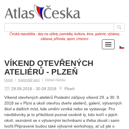
Česká republika - tipy na výlety, památky, kultura, kina, galerie, výstavy,
zábava, příroda, sport, Unesco
Menu
Če
ve
VÍKEND OTEVŘENÝCH
ATELIÉRŮ - PLZEŇ
Úvod
Kalendář akcí
Detail článku
29.09.2018 - 30.09.2018
Plzeň
Víkend otevřených ateliérů Poslední zářijový víkend 29. a 30. 9.
2018 se v Plzni a okolí otevřou dveře ateliérů, galerií, výtvarných
škol a dalších míst, kde umění vzniká nebo se vystavuje. Pro
návštěvníky je to příležitost poznat osobně ty, kdo tvoří v jejich
okolí, seznámit se s výtvarnými technikami a třeba zkusit i sami
tvořit.Připravené budou také výtvarné workshopy, ať už jde o