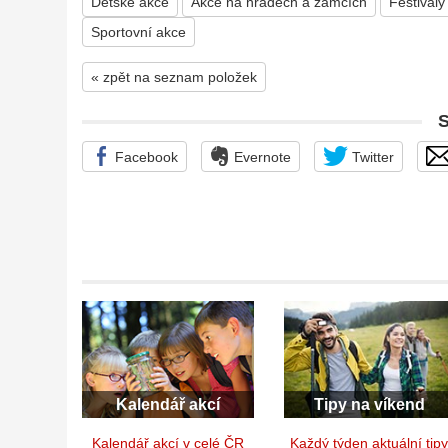
Dětské akce
Akce na hradech a zámcích
Festivaly
Sportovní akce
« zpět na seznam položek
Facebook
Evernote
Twitter
Kalendář akcí
Tipy na víkend
Kalendář akcí v celé ČR
Každý týden aktuální tip