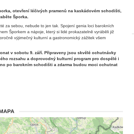
orka, otevření léčivých pramenů na kaskádovém schodišti,
raběte Šporka.
é za sebou, nebude to jen tak. Spojení genia loci barokních
m Šporkem a nápoje, který si lidé prokazatelně vyráběli již
doročně výjimečný kulturní a gastronomický zážitek všem
onat v sobotu 9. září. Připraveny jsou skvělé ochutnávky
alého rozsahu a doprovodný kulturní program pro dospělé i
 víno po barokním schodišti a zdarma budou moci ochutnat
MAPA