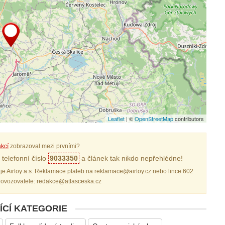
Leaflet
| ©
OpenStreetMap
contributors
kcí
zobrazoval mezi prvními?
telefonní číslo
9033350
a článek tak nikdo nepřehlédne!
je Airtoy a.s. Reklamace plateb na reklamace@airtoy.cz nebo lince 602
provozovatele: redakce@atlasceska.cz
ÍCÍ KATEGORIE