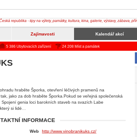
Česká republika - tipy na výlety, památky, kultura, kina, galerie, výstavy, zábava, př
Zajímavosti
Kalendář akcí
5 386 Ubytovacích zařízení
24 208 Míst a památek
UKS
ohradu hraběte Šporka, otevření léčivých pramenů na
o tak, jako za dob hraběte Šporka.Pokud se veřejná společenská
. Spojení genia loci barokních staveb na svazích Labe
terý si lidé…
TAKTNÍ INFORMACE
Web
http://www.vinobranikuks.cz/