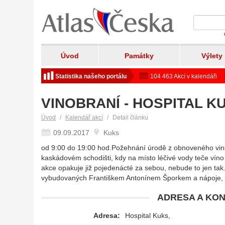
Úvod
Památky
Výlety
Statistika našeho portálu
104 463 Akcí v kalendáři
VINOBRANÍ - HOSPITAL K
Úvod
Kalendář akcí
Detail článku
09.09.2017
Kuks
od 9:00 do 19:00 hod.Požehnání úrodě z obnoveného vin
kaskádovém schodišti, kdy na místo léčivé vody teče vín
akce opakuje již pojedenácté za sebou, nebude to jen tak
vybudovaných Františkem Antonínem Šporkem a nápoje, k
ADRESA A KON
Adresa:
Hospital Kuks,