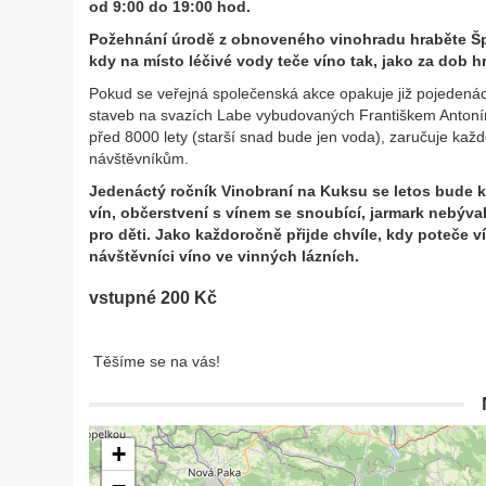
od 9:00 do 19:00 hod.
Požehnání úrodě z obnoveného vinohradu hraběte Šp
kdy na místo léčivé vody teče víno tak, jako za dob h
Pokud se veřejná společenská akce opakuje již pojedenáct
staveb na svazích Labe vybudovaných Františkem Antoníne
před 8000 lety (starší snad bude jen voda), zaručuje kaž
návštěvníkům.
Jedenáctý ročník Vinobraní na Kuksu se letos bude k
vín, občerstvení s vínem se snoubící, jarmark nebýv
pro děti. Jako každoročně přijde chvíle, kdy poteče
návštěvníci víno ve vinných lázních.
vstupné 200 Kč
Těšíme se na vás!
+