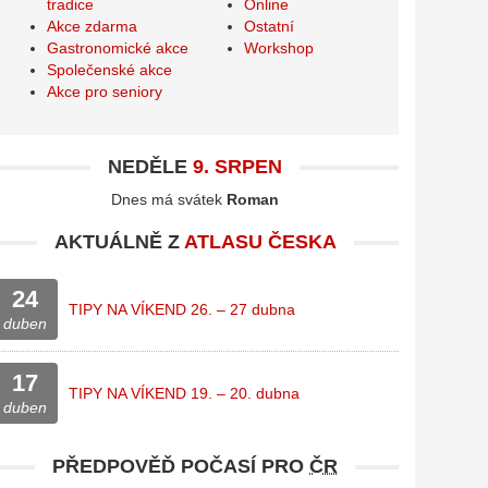
tradice
Online
Akce zdarma
Ostatní
Gastronomické akce
Workshop
Společenské akce
Akce pro seniory
NEDĚLE
9. SRPEN
Dnes má svátek
Roman
AKTUÁLNĚ Z
ATLASU ČESKA
24
TIPY NA VÍKEND 26. – 27 dubna
duben
17
TIPY NA VÍKEND 19. – 20. dubna
duben
PŘEDPOVĚĎ POČASÍ PRO
ČR