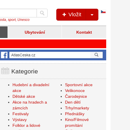
Česká
Vložit
verze
íroda, sport, Unesco
Ubytování
Kontakt
Kategorie
Hudební a divadelní
Sportovní akce
akce
Velikonoce
Dětské akce
Čarodejnice
Akce na hradech a
Den dětí
zámcích
Trhy/markety
Festivaly
Přednášky
Výstavy
Kino/Filmové
Folklor a lidové
promítání