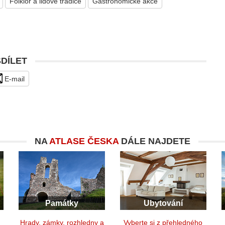
Folklor a lidové tradice
Gastronomické akce
SDÍLET
E-mail
NA
ATLASE ČESKA
DÁLE NAJDETE
Památky
Ubytování
y
Hrady, zámky, rozhledny a
Vyberte si z přehledného