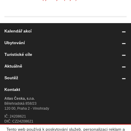
Kalendář akcí
Ubytování
Turistické cíle
Aktuálně
Soutěž
Kontakt
Atlas Česka, s.r.o.
Bělehradská 858/23
120 00, Praha 2 - Vinohrady
IČ: 24208621
DIČ: CZ24208621
Tento web používá k poskytování služeb, personalizaci reklam a
Úplný kontakt
»