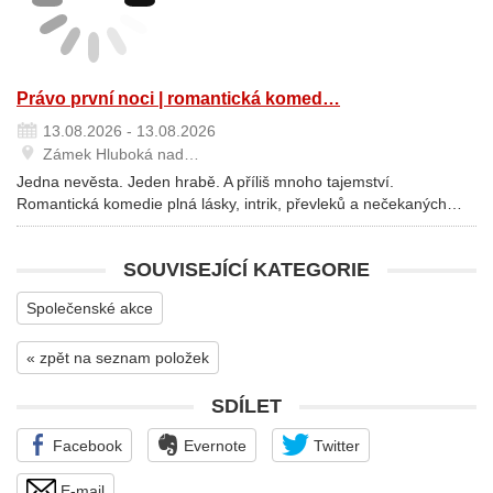
Právo první noci | romantická komed…
13.08.2026 - 13.08.2026
Zámek Hluboká nad…
Jedna nevěsta. Jeden hrabě. A příliš mnoho tajemství.
Romantická komedie plná lásky, intrik, převleků a nečekaných…
SOUVISEJÍCÍ KATEGORIE
Společenské akce
« zpět na seznam položek
SDÍLET
Facebook
Evernote
Twitter
E-mail