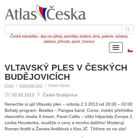
Česká republika - tipy na výlety, památky, kultura, kina, galerie, výstavy,
zábava, příroda, sport, Unesco
Menu
Če
ve
VLTAVSKÝ PLES V ČESKÝCH
BUDĚJOVICÍCH
Úvod
Kalendář akcí
Detail článku
02.03.2013
České Budějovice
Nenechte si ujít Vltavský ples – sobota 2.3.2013 od 20:00 – 02:00
Bohatý program- Beatles – Pangea band, Corso, módní přehlídka
vlasového studia X-tream, Pavel Callta – vítěz hitparády Evropa 2,
Lenka Houslenka, soutěže o ceny a mnoho dalšího! Moderují
Roman Anděl a Žaneta Andělová z Kiss JČ. Těšíme se na vás!