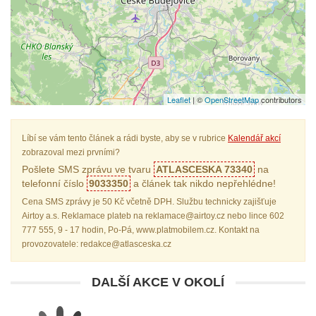
Leaflet
| ©
OpenStreetMap
contributors
Líbí se vám tento článek a rádi byste, aby se v rubrice
Kalendář akcí
zobrazoval mezi prvními?
Pošlete SMS zprávu ve tvaru
ATLASCESKA 73340
na
telefonní číslo
9033350
a článek tak nikdo nepřehlédne!
Cena SMS zprávy je 50 Kč včetně DPH. Službu technicky zajišťuje
Airtoy a.s. Reklamace plateb na reklamace@airtoy.cz nebo lince 602
777 555, 9 - 17 hodin, Po-Pá, www.platmobilem.cz. Kontakt na
provozovatele: redakce@atlasceska.cz
DALŠÍ AKCE V OKOLÍ