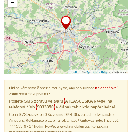
−
Leaflet
| ©
OpenStreetMap
contributors
Líbí se vám tento článek a rádi byste, aby se v rubrice
Kalendář akcí
zobrazoval mezi prvními?
Pošlete SMS zprávu ve tvaru
ATLASCESKA 67484
na
telefonní číslo
9033350
a článek tak nikdo nepřehlédne!
Cena SMS zprávy je 50 Kč včetně DPH. Službu technicky zajišťuje
Airtoy a.s. Reklamace plateb na reklamace@airtoy.cz nebo lince 602
777 555, 9 - 17 hodin, Po-Pá, www.platmobilem.cz. Kontakt na