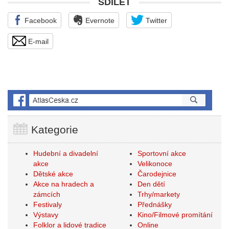
SDÍLET
Facebook
Evernote
Twitter
E-mail
Kategorie
Hudební a divadelní
Sportovní akce
akce
Velikonoce
Dětské akce
Čarodejnice
Akce na hradech a
Den dětí
zámcích
Trhy/markety
Festivaly
Přednášky
Výstavy
Kino/Filmové promítání
Folklor a lidové tradice
Online