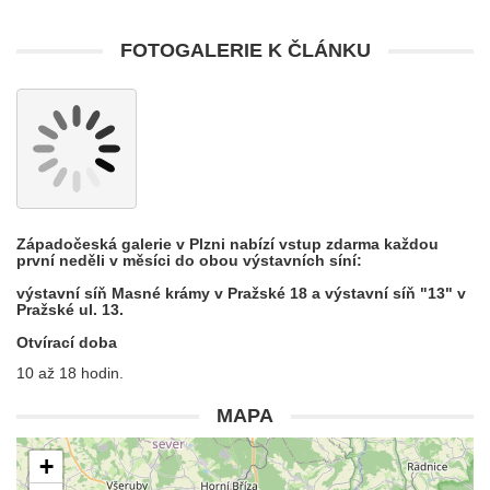
FOTOGALERIE K ČLÁNKU
Západočeská galerie v Plzni nabízí vstup zdarma každou
první neděli v měsíci
do obou výstavních síní:
výstavní síň
Masné krámy
v Pražské 18 a výstavní síň
"13"
v
Pražské ul. 13.
Otvírací doba
10 až 18 hodin.
MAPA
+