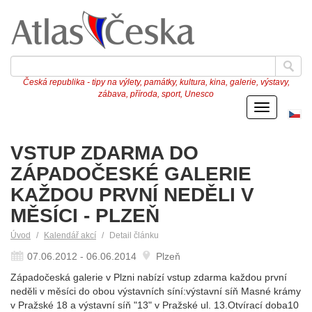
Česká republika - tipy na výlety, památky, kultura, kina, galerie, výstavy,
zábava, příroda, sport, Unesco
Menu
Če
ve
VSTUP ZDARMA DO
ZÁPADOČESKÉ GALERIE
KAŽDOU PRVNÍ NEDĚLI V
MĚSÍCI - PLZEŇ
Úvod
Kalendář akcí
Detail článku
07.06.2012 - 06.06.2014
Plzeň
Západočeská galerie v Plzni nabízí vstup zdarma každou první
neděli v měsíci do obou výstavních síní:výstavní síň Masné krámy
v Pražské 18 a výstavní síň "13" v Pražské ul. 13.Otvírací doba10