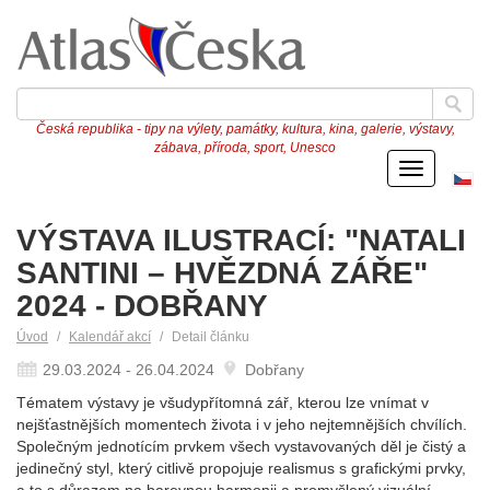
Česká republika - tipy na výlety, památky, kultura, kina, galerie, výstavy,
zábava, příroda, sport, Unesco
Menu
Če
ve
VÝSTAVA ILUSTRACÍ: "NATALI
SANTINI – HVĚZDNÁ ZÁŘE"
2024 - DOBŘANY
Úvod
Kalendář akcí
Detail článku
29.03.2024 - 26.04.2024
Dobřany
Tématem výstavy je všudypřítomná zář, kterou lze vnímat v
nejšťastnějších momentech života i v jeho nejtemnějších chvílích.
Společným jednotícím prvkem všech vystavovaných děl je čistý a
jedinečný styl, který citlivě propojuje realismus s grafickými prvky,