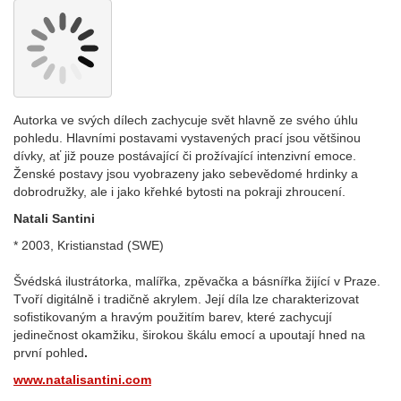
Autorka ve svých dílech zachycuje svět hlavně ze svého úhlu
pohledu. Hlavními postavami vystavených prací jsou většinou
dívky, ať již pouze postávající či prožívající intenzivní emoce.
Ženské postavy jsou vyobrazeny jako sebevědomé hrdinky a
dobrodružky, ale i jako křehké bytosti na pokraji zhroucení.
Natali Santini
* 2003, Kristianstad (SWE)
Švédská ilustrátorka, malířka, zpěvačka a básnířka žijící v Praze.
Tvoří digitálně i tradičně akrylem. Její díla lze charakterizovat
sofistikovaným a hravým použitím barev, které zachycují
jedinečnost okamžiku, širokou škálu emocí a upoutají hned na
první pohled
.
www.natalisantini.com