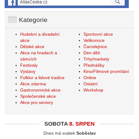
Kategorie
Hudební a divadelní
Sportovní akce
akce
Velikonoce
Dětské akce
Čarodejnice
Akce na hradech a
Den dětí
zámcích
Trhy/markety
Festivaly
Přednášky
Výstavy
Kino/Filmové promítání
Folklor a lidové tradice
Online
Akce zdarma
Ostatní
Gastronomické akce
Workshop
Společenské akce
Akce pro seniory
SOBOTA
8. SRPEN
Dnes má svátek
Soběslav