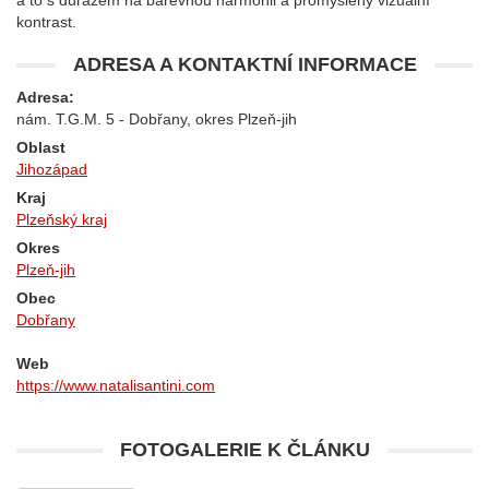
a to s důrazem na barevnou harmonii a promyšlený vizuální
kontrast.
ADRESA A KONTAKTNÍ INFORMACE
Adresa:
nám. T.G.M. 5 - Dobřany, okres Plzeň-jih
Oblast
Jihozápad
Kraj
Plzeňský kraj
Okres
Plzeň-jih
Obec
Dobřany
Web
https://www.natalisantini.com
FOTOGALERIE K ČLÁNKU