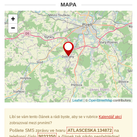
MAPA
+
−
Leaflet
| ©
OpenStreetMap
contributors
Líbí se vám tento článek a rádi byste, aby se v rubrice
Kalendář akcí
zobrazoval mezi prvními?
Pošlete SMS zprávu ve tvaru
ATLASCESKA 134872
na
telefonní číslo
9033350
a článek tak nikdo nepřehlédne!