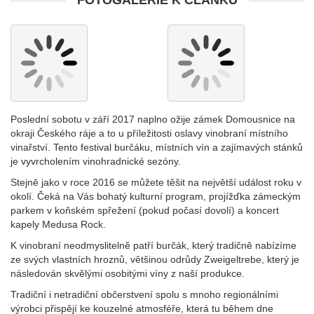
FOTOGALERIE K ČLÁNKU
Poslední sobotu v září 2017 naplno ožije zámek Domousnice na
okraji Českého ráje a to u příležitosti oslavy vinobraní místního
vinařství. Tento festival burčáku, místních vín a zajímavých stánků
je vyvrcholením vinohradnické sezóny.
Stejně jako v roce 2016 se můžete těšit na největší událost roku v
okolí. Čeká na Vás bohatý kulturní program, projížďka zámeckým
parkem v koňském spřežení (pokud počasí dovolí) a koncert
kapely Medusa Rock.
K vinobraní neodmyslitelně patří burčák, který tradičně nabízíme
ze svých vlastních hroznů, většinou odrůdy Zweigeltrebe, který je
následován skvělými osobitými víny z naší produkce.
Tradiční i netradiční občerstvení spolu s mnoho regionálními
výrobci přispějí ke kouzelné atmosféře, která tu během dne