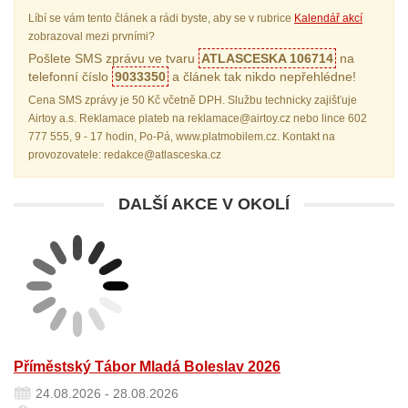
Líbí se vám tento článek a rádi byste, aby se v rubrice
Kalendář akcí
zobrazoval mezi prvními?
Pošlete SMS zprávu ve tvaru
ATLASCESKA 106714
na
telefonní číslo
9033350
a článek tak nikdo nepřehlédne!
Cena SMS zprávy je 50 Kč včetně DPH. Službu technicky zajišťuje
Airtoy a.s. Reklamace plateb na reklamace@airtoy.cz nebo lince 602
777 555, 9 - 17 hodin, Po-Pá, www.platmobilem.cz. Kontakt na
provozovatele: redakce@atlasceska.cz
DALŠÍ AKCE V OKOLÍ
Příměstský Tábor Mladá Boleslav 2026
24.08.2026 - 28.08.2026