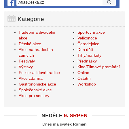
Kategorie
Hudební a divadelní
Sportovní akce
akce
Velikonoce
Dětské akce
Čarodejnice
Akce na hradech a
Den dětí
zámcích
Trhy/markety
Festivaly
Přednášky
Výstavy
Kino/Filmové promítání
Folklor a lidové tradice
Online
Akce zdarma
Ostatní
Gastronomické akce
Workshop
Společenské akce
Akce pro seniory
NEDĚLE
9. SRPEN
Dnes má svátek
Roman