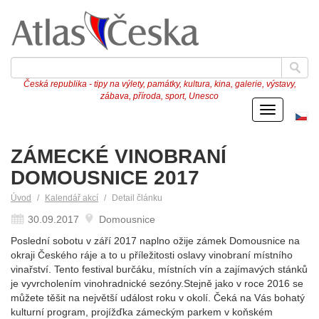
Česká republika - tipy na výlety, památky, kultura, kina, galerie, výstavy,
zábava, příroda, sport, Unesco
Menu
Če
ve
ZÁMECKÉ VINOBRANÍ
DOMOUSNICE 2017
Úvod
Kalendář akcí
Detail článku
30.09.2017
Domousnice
Poslední sobotu v září 2017 naplno ožije zámek Domousnice na
okraji Českého ráje a to u příležitosti oslavy vinobraní místního
vinařství. Tento festival burčáku, místních vín a zajímavých stánků
je vyvrcholením vinohradnické sezóny.Stejně jako v roce 2016 se
můžete těšit na největší událost roku v okolí. Čeká na Vás bohatý
kulturní program, projížďka zámeckým parkem v koňském