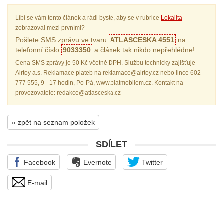
Líbí se vám tento článek a rádi byste, aby se v rubrice
Lokalita
zobrazoval mezi prvními?
Pošlete SMS zprávu ve tvaru
ATLASCESKA 4551
na
telefonní číslo
9033350
a článek tak nikdo nepřehlédne!
Cena SMS zprávy je 50 Kč včetně DPH. Službu technicky zajišťuje
Airtoy a.s. Reklamace plateb na reklamace@airtoy.cz nebo lince 602
777 555, 9 - 17 hodin, Po-Pá, www.platmobilem.cz. Kontakt na
provozovatele: redakce@atlasceska.cz
« zpět na seznam položek
SDÍLET
Facebook
Evernote
Twitter
E-mail