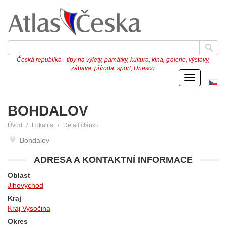
Česká republika - tipy na výlety, památky, kultura, kina, galerie, výstavy,
zábava, příroda, sport, Unesco
Menu
Če
ve
BOHDALOV
Úvod
Lokalita
Detail článku
Bohdalov
ADRESA A KONTAKTNÍ INFORMACE
Oblast
Jihovýchod
Kraj
Kraj Vysočina
Okres