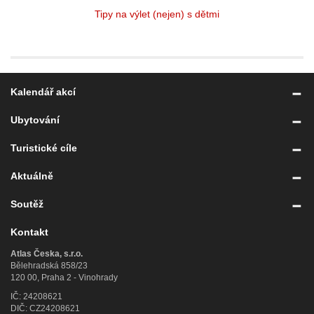
Tipy na výlet (nejen) s dětmi
Kalendář akcí
Ubytování
Turistické cíle
Aktuálně
Soutěž
Kontakt
Atlas Česka, s.r.o.
Bělehradská 858/23
120 00, Praha 2 - Vinohrady
IČ: 24208621
DIČ: CZ24208621