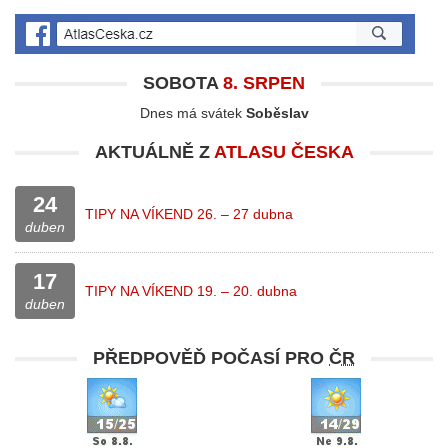
SOBOTA
8. SRPEN
Dnes má svátek
Soběslav
AKTUÁLNĚ Z
ATLASU ČESKA
24
TIPY NA VÍKEND 26. – 27 dubna
duben
17
TIPY NA VÍKEND 19. – 20. dubna
duben
PŘEDPOVĚĎ POČASÍ PRO
ČR