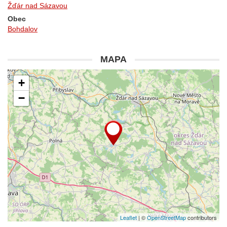
Žďár nad Sázavou
Obec
Bohdalov
MAPA
+
−
Leaflet
| ©
OpenStreetMap
contributors