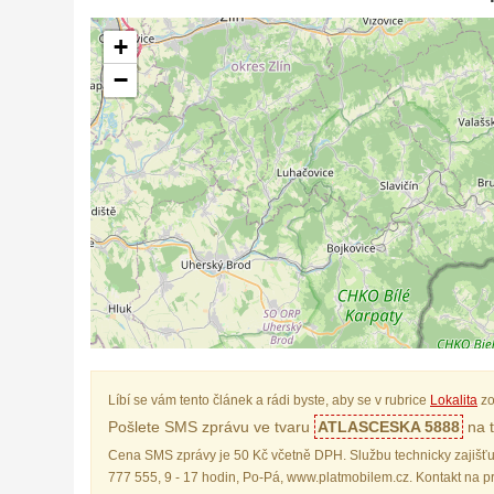
+
−
Líbí se vám tento článek a rádi byste, aby se v rubrice
Lokalita
zo
Pošlete SMS zprávu ve tvaru
ATLASCESKA 5888
na t
Cena SMS zprávy je 50 Kč včetně DPH. Službu technicky zajišťu
777 555, 9 - 17 hodin, Po-Pá, www.platmobilem.cz. Kontakt na 