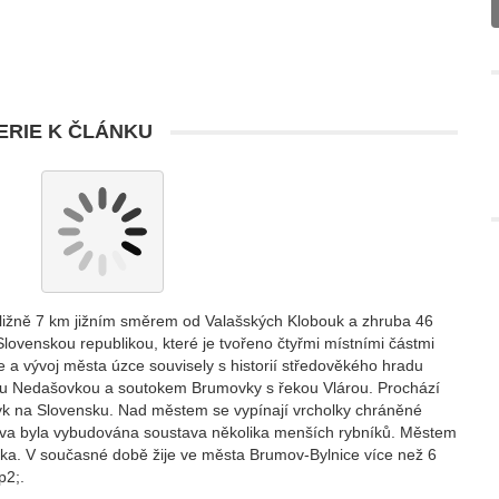
RIE K ČLÁNKU
ibližně 7 km jižním směrem od Valašských Klobouk a zhruba 46
lovenskou republikou, které je tvořeno čtyřmi místními částmi
e a vývoj města úzce souvisely s historií středověkého hradu
ou Nedašovkou a soutokem Brumovky s řekou Vlárou. Prochází
ůsmyk na Slovensku. Nad městem se vypínají vrcholky chráněné
mova byla vybudována soustava několika menších rybníků. Městem
tezka. V současné době žije ve města Brumov-Bylnice více než 6
p2;.