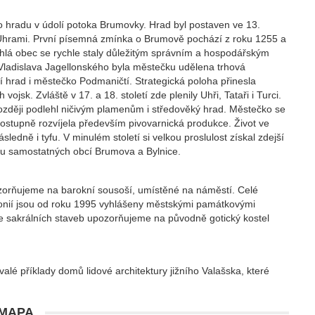
 hradu v údolí potoka Brumovky. Hrad byl postaven ve 13.
 Uhrami. První písemná zmínka o Brumově pochází z roku 1255 a
ehlá obec se rychle staly důležitým správním a hospodářským
za Vladislava Jagellonského byla městečku udělena trhová
ání hrad i městečko Podmaničtí. Strategická poloha přinesla
jsk. Zvláště v 17. a 18. století zde plenily Uhři, Tataři i Turci.
později podlehl ničivým plamenům i středověký hrad. Městečko se
ostupně rozvíjela především pivovarnická produkce. Život ve
ně i tyfu. V minulém století si velkou proslulost získal zdejší
ou samostatných obcí Brumova a Bylnice.
zorňujeme na barokní sousoší, umístěné na náměstí. Celé
lonií jsou od roku 1995 vyhlášeny městskými památkovými
 sakrálních staveb upozorňujeme na původně gotický kostel
é příklady domů lidové architektury jižního Valašska, které
MAPA