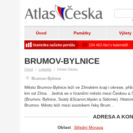
Úvod
Památky
Výlety
Statistika našeho portálu
104 462 Akcí v kalendáři
BRUMOV-BYLNICE
Úvod
Lokalita
Detail článku
Brumov-Bylnice
Město Brumov-Bylnice leží ve Zlínském kraji i okrese, př
km od Zlína. . Jedná se o hraniční město mezi Českou a S
(Brumov, Bylnice, Svatý &Scaron;těpán a Sidonie). Histori
Brumov. Město leží mezi soutokem řeky Brum…
ADRESA A KON
Oblast
Střední Morava