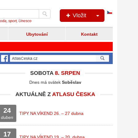
Česká
Vložit
verze
íroda, sport, Unesco
Ubytování
Kontakt
SOBOTA
8. SRPEN
Dnes má svátek
Soběslav
AKTUÁLNĚ Z
ATLASU ČESKA
24
TIPY NA VÍKEND 26. – 27 dubna
duben
17
TIPY NA VÍKEND 19. – 20. dubna