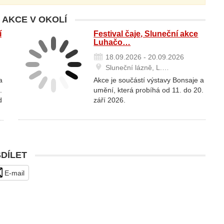
 AKCE V OKOLÍ
í
Festival čaje, Sluneční akce
Luhačo…
18.09.2026 - 20.09.2026
Sluneční lázně, L.…
a
Akce je součástí výstavy Bonsaje a
.
umění, která probíhá od 11. do 20.
d
září 2026.
SDÍLET
E-mail