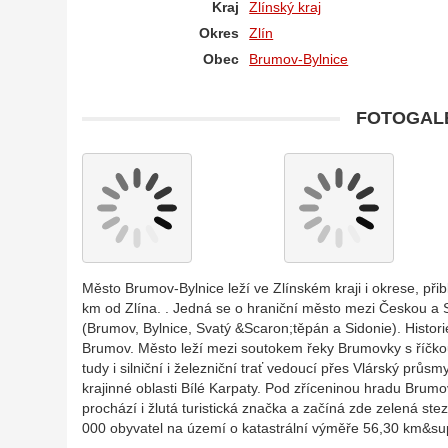
Kraj
Zlínský kraj
Okres
Zlín
Obec
Brumov-Bylnice
FOTOGALE
Město Brumov-Bylnice leží ve Zlínském kraji i okrese, př
km od Zlína. . Jedná se o hraniční město mezi Českou a S
(Brumov, Bylnice, Svatý &Scaron;těpán a Sidonie). Histori
Brumov. Město leží mezi soutokem řeky Brumovky s říčk
tudy i silniční i železniční trať vedoucí přes Vlárský pr
krajinné oblasti Bílé Karpaty. Pod zříceninou hradu Bru
prochází i žlutá turistická značka a začíná zde zelená s
000 obyvatel na území o katastrální výměře 56,30 km&su