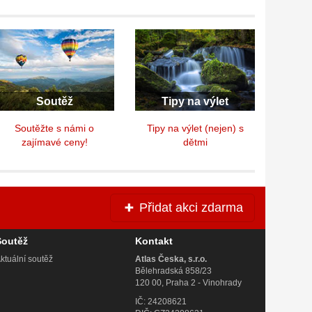
Soutěž
Tipy na výlet
Soutěžte s námi o
Tipy na výlet (nejen) s
zajímavé ceny!
dětmi
Přidat akci zdarma
Soutěž
Kontakt
ktuální soutěž
Atlas Česka, s.r.o.
Bělehradská 858/23
120 00, Praha 2 - Vinohrady
IČ: 24208621