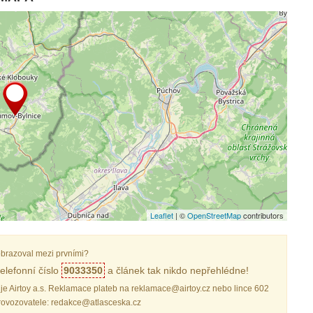
Leaflet
| ©
OpenStreetMap
contributors
brazoval mezi prvními?
elefonní číslo
9033350
a článek tak nikdo nepřehlédne!
je Airtoy a.s. Reklamace plateb na reklamace@airtoy.cz nebo lince 602
provozovatele: redakce@atlasceska.cz