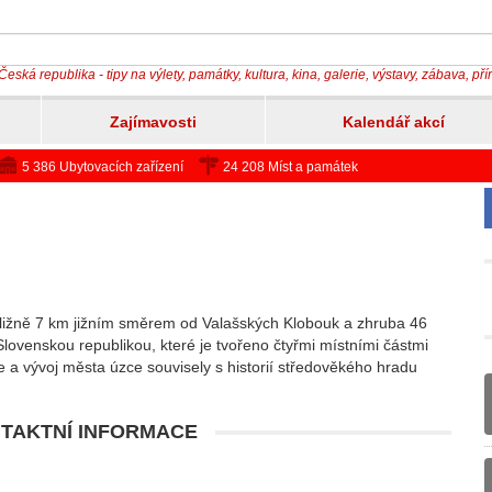
Česká republika - tipy na výlety, památky, kultura, kina, galerie, výstavy, zábava, př
Zajímavosti
Kalendář akcí
5 386 Ubytovacích zařízení
24 208 Míst a památek
ibližně 7 km jižním směrem od Valašských Klobouk a zhruba 46
lovenskou republikou, které je tvořeno čtyřmi místními částmi
e a vývoj města úzce souvisely s historií středověkého hradu
TAKTNÍ INFORMACE