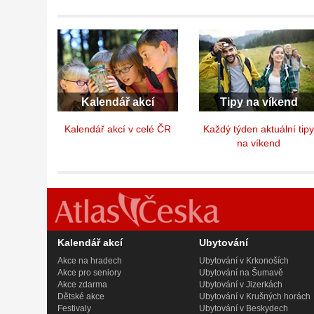
Kalendář akcí
Tipy na víkend
Kalendář akcí v celé ČR
Každý týden aktuální tip
na víkend
Kalendář akcí
Ubytování
Akce na hradech
Ubytování v Krkonoších
Akce pro seniory
Ubytování na Šumavě
Akce zdarma
Ubytování v Jizerkách
Dětské akce
Ubytování v Krušných horách
Festivaly
Ubytování v Beskydech