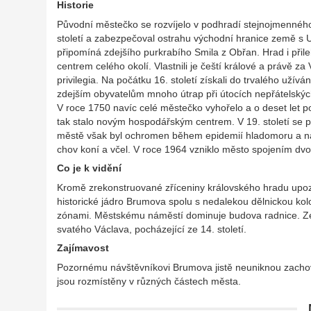
Historie
Původní městečko se rozvíjelo v podhradí stejnojmenného
století a zabezpečoval ostrahu východní hranice země s
připomíná zdejšího purkrabího Smila z Obřan. Hrad i přil
centrem celého okolí. Vlastnili je čeští králové a právě 
privilegia. Na počátku 16. století získali do trvalého užív
zdejším obyvatelům mnoho útrap při útocích nepřátelských vo
V roce 1750 navíc celé městečko vyhořelo a o deset let 
tak stalo novým hospodářským centrem. V 19. století se p
městě však byl ochromen během epidemií hladomoru a násled
chov koní a včel. V roce 1964 vzniklo město spojením dv
Co je k vidění
Kromě zrekonstruované zříceniny královského hradu upo
historické jádro Brumova spolu s nedalekou dělnickou ko
zónami. Městskému náměstí dominuje budova radnice. Ze
svatého Václava, pocházející ze 14. století.
Zajímavost
Pozornému návštěvníkovi Brumova jistě neuniknou zachoval
jsou rozmístěny v různých částech města.