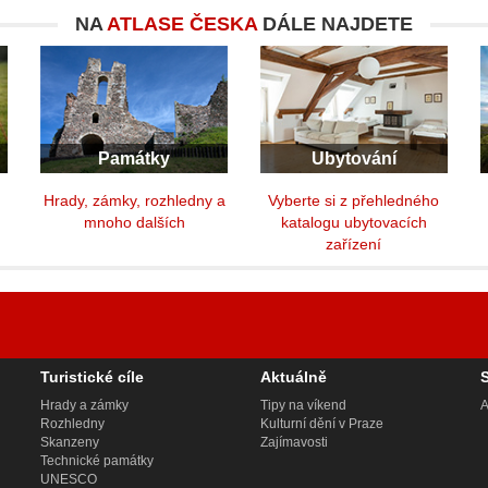
NA
ATLASE ČESKA
DÁLE NAJDETE
Památky
Ubytování
y
Hrady, zámky, rozhledny a
Vyberte si z přehledného
mnoho dalších
katalogu ubytovacích
zařízení
Turistické cíle
Aktuálně
Hrady a zámky
Tipy na víkend
A
Rozhledny
Kulturní dění v Praze
Skanzeny
Zajímavosti
Technické památky
UNESCO