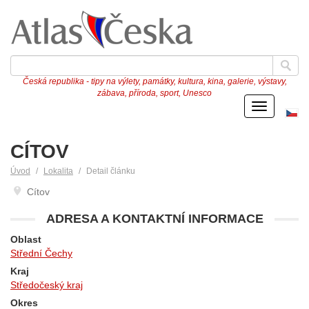
Česká republika - tipy na výlety, památky, kultura, kina, galerie, výstavy,
zábava, příroda, sport, Unesco
Menu
Če
ve
CÍTOV
Úvod
Lokalita
Detail článku
Cítov
ADRESA A KONTAKTNÍ INFORMACE
Oblast
Střední Čechy
Kraj
Středočeský kraj
Okres