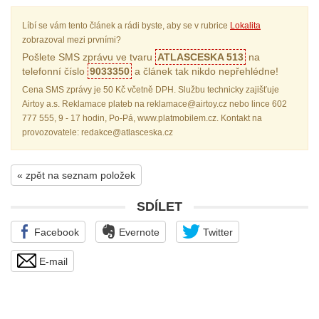
Líbí se vám tento článek a rádi byste, aby se v rubrice
Lokalita
zobrazoval mezi prvními?
Pošlete SMS zprávu ve tvaru
ATLASCESKA 513
na
telefonní číslo
9033350
a článek tak nikdo nepřehlédne!
Cena SMS zprávy je 50 Kč včetně DPH. Službu technicky zajišťuje
Airtoy a.s. Reklamace plateb na reklamace@airtoy.cz nebo lince 602
777 555, 9 - 17 hodin, Po-Pá, www.platmobilem.cz. Kontakt na
provozovatele: redakce@atlasceska.cz
« zpět na seznam položek
SDÍLET
Facebook
Evernote
Twitter
E-mail