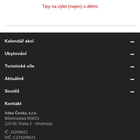
Tipy na výlet (nejen) s dětmi
Kalendář akcí
Ubytování
Turistické cíle
Aktuálně
Soutěž
Kontakt
Atlas Česka, s.r.o.
Bělehradská 858/23
120 00, Praha 2 - Vinohrady
IČ: 24208621
DIČ: CZ24208621