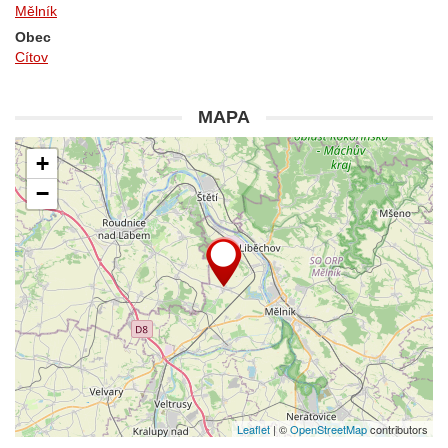
Mělník
Obec
Cítov
MAPA
+
−
Leaflet
| ©
OpenStreetMap
contributors