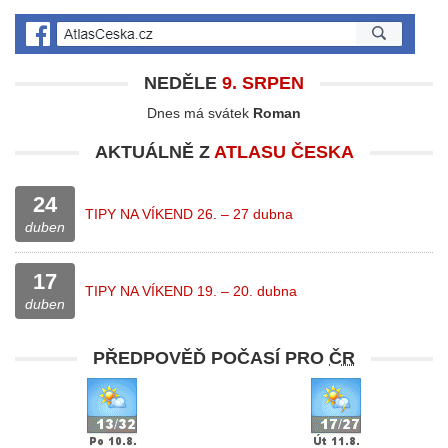
NEDĚLE
9. SRPEN
Dnes má svátek
Roman
AKTUÁLNĚ Z
ATLASU ČESKA
24
TIPY NA VÍKEND 26. – 27 dubna
duben
17
TIPY NA VÍKEND 19. – 20. dubna
duben
PŘEDPOVĚĎ POČASÍ PRO
ČR