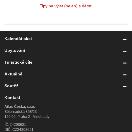
Tipy na výlet (nejen) s dětmi
Kalendář akcí
Ubytování
Turistické cíle
Aktuálně
Soutěž
Kontakt
Atlas Česka, s.r.o.
Bělehradská 858/23
120 00, Praha 2 - Vinohrady
IČ: 24208621
DIČ: CZ24208621