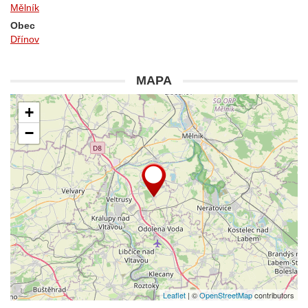
Mělník
Obec
Dřínov
MAPA
+
−
Leaflet
| ©
OpenStreetMap
contributors