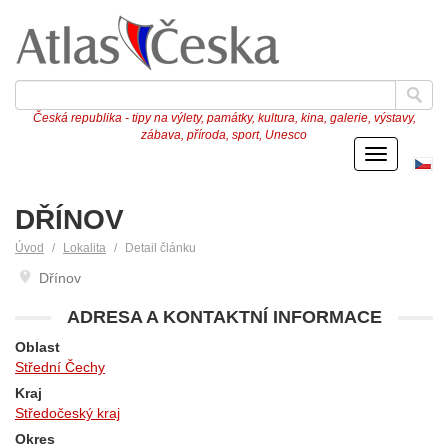
Česká republika - tipy na výlety, památky, kultura, kina, galerie, výstavy,
zábava, příroda, sport, Unesco
Menu
Če
ve
DŘÍNOV
Úvod
Lokalita
Detail článku
Dřínov
ADRESA A KONTAKTNÍ INFORMACE
Oblast
Střední Čechy
Kraj
Středočeský kraj
Okres