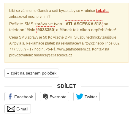
Líbí se vám tento článek a rádi byste, aby se v rubrice
Lokalita
zobrazoval mezi prvními?
Pošlete SMS zprávu ve tvaru
ATLASCESKA 518
na
telefonní číslo
9033350
a článek tak nikdo nepřehlédne!
Cena SMS zprávy je 50 Kč včetně DPH. Službu technicky zajišťuje
Airtoy a.s. Reklamace plateb na reklamace@airtoy.cz nebo lince 602
777 555, 9 - 17 hodin, Po-Pá, www.platmobilem.cz. Kontakt na
provozovatele: redakce@atlasceska.cz
« zpět na seznam položek
SDÍLET
Facebook
Evernote
Twitter
E-mail