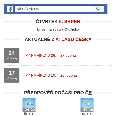
ČTVRTEK
6. SRPEN
Dnes má svátek
Oldříška
AKTUÁLNĚ Z
ATLASU ČESKA
24
TIPY NA VÍKEND 26. – 27 dubna
duben
17
TIPY NA VÍKEND 19. – 20. dubna
duben
PŘEDPOVĚĎ POČASÍ PRO
ČR