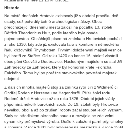
katastrální výměře 21,23 km&sup2;.
Historie
Na místě dnešních Hrotovic existovaly již v období pravěku dvě
osady, což potvrdily četné archeologické nálezy. Obec
předcházející dnešnímu městu založil na počátku 13. století
Dětřich Theodoricus Hrut, podle kterého byla osada
pojmenována. Obsáhlejší písemná zmínka o Hrotovicích pochází
z roku 1330, kdy zde již existovala fara s komturem německého
řádu křížovníků Rhymbotem. Prvními doloženými majiteli vesnice
byli bratři ze Stařice. Od roku 1420 do konce 16. století vlastnili
obec páni Osovští z Doubravice. Následným majitelem se stal Jiří
Zahrádecký ze Zahrádek, který byl komořím krále Fridricha
Falckého. Tomu byl po porážce stavovského povstání majetek
odejmut.
Z dalších mnoha majitelů stojí za zmínku rytíř Jiří z Widmerů či
Ondřej Roden z Herzenau na Hagendorfě. Příslušníci rodu
Rodenů drželi Hrotovice až do roku 1826. Období jejich vlády
připomíná několik barokních soch. Do 19. století byly Hrotovice
nevelkou obcí a až po zrušení roboty začal stoupat jejich význam.
Staly se střediskem okresního soudu a rozvíjela se zde velmi
dynamicky průmyslová výroba. Došlo k založení parní pily, cihelny
a lihovaru. V roce 1881 byly povýšeny na městečko a v roce 1994