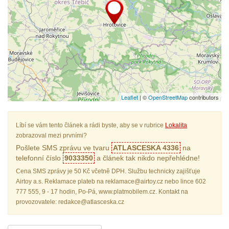
Leaflet
| ©
OpenStreetMap
contributors
Líbí se vám tento článek a rádi byste, aby se v rubrice
Lokalita
zobrazoval mezi prvními?
Pošlete SMS zprávu ve tvaru
ATLASCESKA 4336
na
telefonní číslo
9033350
a článek tak nikdo nepřehlédne!
Cena SMS zprávy je 50 Kč včetně DPH. Službu technicky zajišťuje
Airtoy a.s. Reklamace plateb na reklamace@airtoy.cz nebo lince 602
777 555, 9 - 17 hodin, Po-Pá, www.platmobilem.cz. Kontakt na
provozovatele: redakce@atlasceska.cz