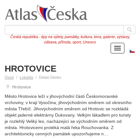
Česká republika - tipy na výlety, památky, kultura, kina, galerie, výstavy,
zábava, příroda, sport, Unesco
Menu
Če
ve
HROTOVICE
Úvod
Lokalita
Detail článku
Hrotovice
Město Hrotovice leží v jihovýchodní části Českomoravské
vrchoviny, v kraji Vysočina, jihovýchodním směrem od okresního
města Třebíč. Jihovýchodním směrem od Hrotovic se rozkládá
objekt jaderné elektrárny Dukovany. Velkým lákadlem pro turisty
je rozlehlý Veliký les, nacházející se východním směrem od
města. Hrotovicemi protéká malá řeka Rouchovanka. Z
architektonicky cenných památek upozorňujeme n…