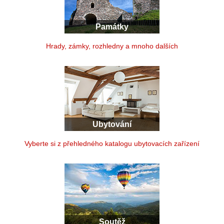
Památky
Hrady, zámky, rozhledny a mnoho dalších
Ubytování
Vyberte si z přehledného katalogu ubytovacích zařízení
Soutěž