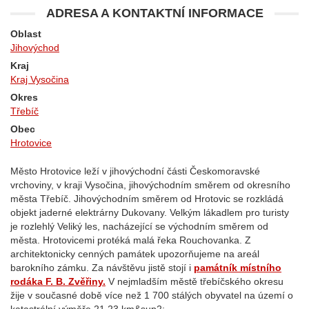
ADRESA A KONTAKTNÍ INFORMACE
Oblast
Jihovýchod
Kraj
Kraj Vysočina
Okres
Třebíč
Obec
Hrotovice
Město Hrotovice leží v jihovýchodní části Českomoravské
vrchoviny, v kraji Vysočina, jihovýchodním směrem od okresního
města Třebíč. Jihovýchodním směrem od Hrotovic se rozkládá
objekt jaderné elektrárny Dukovany. Velkým lákadlem pro turisty
je rozlehlý Veliký les, nacházející se východním směrem od
města. Hrotovicemi protéká malá řeka Rouchovanka. Z
architektonicky cenných památek upozorňujeme na areál
barokního zámku. Za návštěvu jistě stojí i
památník místního
rodáka F. B. Zvěřiny.
V nejmladším městě třebíčského okresu
žije v současné době více než 1 700 stálých obyvatel na území o