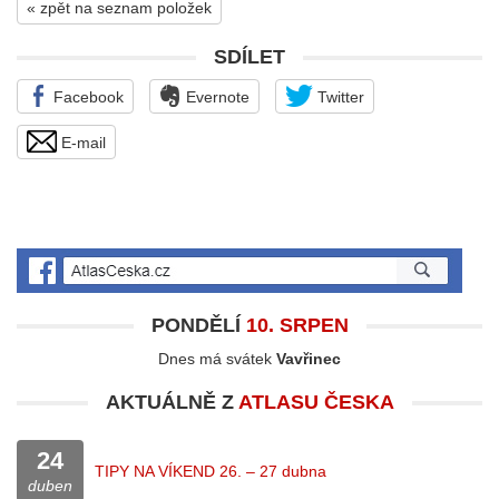
« zpět na seznam položek
SDÍLET
Facebook
Evernote
Twitter
E-mail
PONDĚLÍ
10. SRPEN
Dnes má svátek
Vavřinec
AKTUÁLNĚ Z
ATLASU ČESKA
24
TIPY NA VÍKEND 26. – 27 dubna
duben