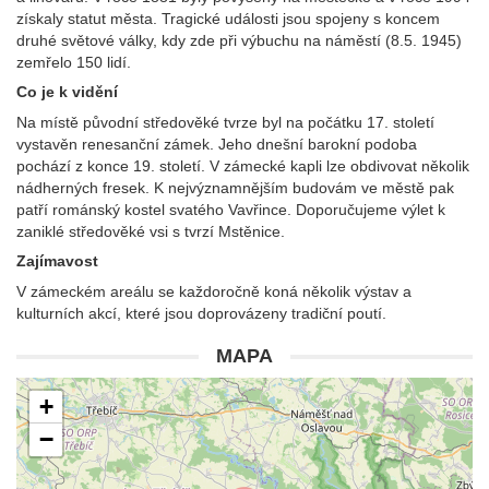
získaly statut města. Tragické události jsou spojeny s koncem
druhé světové války, kdy zde při výbuchu na náměstí (8.5. 1945)
zemřelo 150 lidí.
Co je k vidění
Na místě původní středověké tvrze byl na počátku 17. století
vystavěn renesanční zámek. Jeho dnešní barokní podoba
pochází z konce 19. století. V zámecké kapli lze obdivovat několik
nádherných fresek. K nejvýznamnějším budovám ve městě pak
patří románský kostel svatého Vavřince. Doporučujeme výlet k
zaniklé středověké vsi s tvrzí Mstěnice.
Zajímavost
V zámeckém areálu se každoročně koná několik výstav a
kulturních akcí, které jsou doprovázeny tradiční poutí.
MAPA
+
−