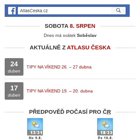
SOBOTA
8. SRPEN
Dnes má svátek
Soběslav
AKTUÁLNĚ Z
ATLASU ČESKA
24
TIPY NA VÍKEND 26. – 27 dubna
duben
17
TIPY NA VÍKEND 19. – 20. dubna
duben
PŘEDPOVĚĎ POČASÍ PRO
ČR