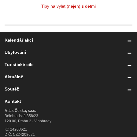
Tipy na výlet (nejen) s dětmi
Kalendář akcí
Ubytování
Turistické cíle
Aktuálně
Soutěž
Kontakt
Atlas Česka, s.r.o.
Bělehradská 858/23
120 00, Praha 2 - Vinohrady
IČ: 24208621
DIČ: CZ24208621