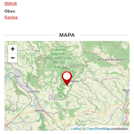
Mělník
Obec
Kanina
MAPA
+
−
Leaflet
| ©
OpenStreetMap
contributors