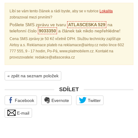
Líbí se vám tento článek a rádi byste, aby se v rubrice
Lokalita
zobrazoval mezi prvními?
Pošlete SMS zprávu ve tvaru
ATLASCESKA 529
na
telefonní číslo
9033350
a článek tak nikdo nepřehlédne!
Cena SMS zprávy je 50 Kč včetně DPH. Službu technicky zajišťuje
Airtoy a.s. Reklamace plateb na reklamace@airtoy.cz nebo lince 602
777 555, 9 - 17 hodin, Po-Pá, www.platmobilem.cz. Kontakt na
provozovatele: redakce@atlasceska.cz
« zpět na seznam položek
SDÍLET
Facebook
Evernote
Twitter
E-mail