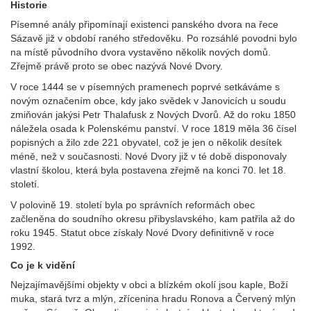
Historie
Písemné anály připomínají existenci panského dvora na řece
Sázavě již v období raného středověku. Po rozsáhlé povodni bylo
na místě původního dvora vystavěno několik nových domů.
Zřejmě právě proto se obec nazývá Nové Dvory.
V roce 1444 se v písemných pramenech poprvé setkáváme s
novým označením obce, kdy jako svědek v Janovicích u soudu
zmiňován jakýsi Petr Thalafusk z Nových Dvorů. Až do roku 1850
náležela osada k Polenskému panství. V roce 1819 měla 36 čísel
popisných a žilo zde 221 obyvatel, což je jen o několik desítek
méně, než v současnosti. Nové Dvory již v té době disponovaly
vlastní školou, která byla postavena zřejmě na konci 70. let 18.
století.
V polovině 19. století byla po správních reformách obec
začleněna do soudního okresu přibyslavského, kam patřila až do
roku 1945. Statut obce získaly Nové Dvory definitivně v roce
1992.
Co je k vidění
Nejzajímavějšími objekty v obci a blízkém okolí jsou kaple, Boží
muka, stará tvrz a mlýn, zřícenina hradu Ronova a Červený mlýn