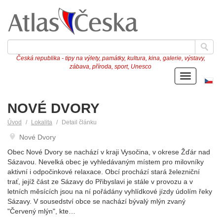
Česká republika - tipy na výlety, památky, kultura, kina, galerie, výstavy,
zábava, příroda, sport, Unesco
Menu
Če
ve
NOVÉ DVORY
Úvod
Lokalita
Detail článku
Nové Dvory
Obec Nové Dvory se nachází v kraji Vysočina, v okrese Žďár nad
Sázavou. Nevelká obec je vyhledávaným místem pro milovníky
aktivní i odpočinkové relaxace. Obcí prochází stará železniční
trať, jejíž část ze Sázavy do Přibyslavi je stále v provozu a v
letních měsících jsou na ní pořádány vyhlídkové jízdy údolím řeky
Sázavy. V sousedství obce se nachází bývalý mlýn zvaný
"Červený mlýn", kte…