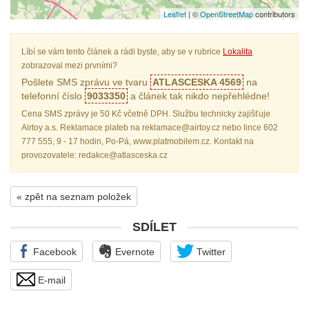
Leaflet
| ©
OpenStreetMap
contributors
Líbí se vám tento článek a rádi byste, aby se v rubrice
Lokalita
zobrazoval mezi prvními?
Pošlete SMS zprávu ve tvaru
ATLASCESKA 4569
na
telefonní číslo
9033350
a článek tak nikdo nepřehlédne!
Cena SMS zprávy je 50 Kč včetně DPH. Službu technicky zajišťuje
Airtoy a.s. Reklamace plateb na reklamace@airtoy.cz nebo lince 602
777 555, 9 - 17 hodin, Po-Pá, www.platmobilem.cz. Kontakt na
provozovatele: redakce@atlasceska.cz
« zpět na seznam položek
SDÍLET
Facebook
Evernote
Twitter
E-mail