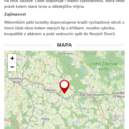
na řece Sázavě. Obec disponuje i vlastní cyklostezkou, která vede
právě kolem staré tvrze a někdejšího mlýna.
Zajímavost
Milovníkům pěší turistiky doporučujeme kratší vycházkový okruh z
horní části obce kolem starých lip s křížkem, nového rybníka,
koupaliště s altánem a poté vedoucím zpět do Nových Dvorů.
MAPA
+
−