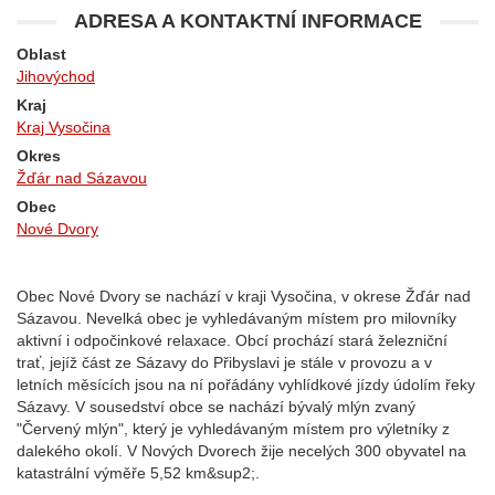
ADRESA A KONTAKTNÍ INFORMACE
Oblast
Jihovýchod
Kraj
Kraj Vysočina
Okres
Žďár nad Sázavou
Obec
Nové Dvory
Obec Nové Dvory se nachází v kraji Vysočina, v okrese Žďár nad
Sázavou. Nevelká obec je vyhledávaným místem pro milovníky
aktivní i odpočinkové relaxace. Obcí prochází stará železniční
trať, jejíž část ze Sázavy do Přibyslavi je stále v provozu a v
letních měsících jsou na ní pořádány vyhlídkové jízdy údolím řeky
Sázavy. V sousedství obce se nachází bývalý mlýn zvaný
"Červený mlýn", který je vyhledávaným místem pro výletníky z
dalekého okolí. V Nových Dvorech žije necelých 300 obyvatel na
katastrální výměře 5,52 km&sup2;.