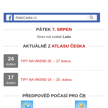
PÁTEK
7. SRPEN
Dnes má svátek
Lada
AKTUÁLNĚ Z
ATLASU ČESKA
24
TIPY NA VÍKEND 26. – 27 dubna
duben
17
TIPY NA VÍKEND 19. – 20. dubna
duben
PŘEDPOVĚĎ POČASÍ PRO
ČR