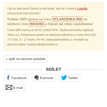
Líbí se vám tento článek a rádi byste, aby se v rubrice
Lokalita
zobrazoval mezi prvními?
Pošlete SMS zprávu ve tvaru
ATLASCESKA 556
na
telefonní číslo
9033350
a článek tak nikdo nepřehlédne!
Cena SMS zprávy je 50 Kč včetně DPH. Službu technicky zajišťuje
Airtoy a.s. Reklamace plateb na reklamace@airtoy.cz nebo lince 602
777 555, 9 - 17 hodin, Po-Pá, www.platmobilem.cz. Kontakt na
provozovatele: redakce@atlasceska.cz
« zpět na seznam položek
SDÍLET
Facebook
Evernote
Twitter
E-mail