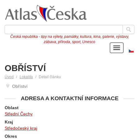
Česká republika - tipy na výlety, památky, kultura, kina, galerie, výstavy,
zábava, příroda, sport, Unesco
Menu
Če
ve
OBŘÍSTVÍ
Úvod
Lokalita
Detail článku
Obříství
ADRESA A KONTAKTNÍ INFORMACE
Oblast
Střední Čechy
Kraj
Středočeský kraj
Okres