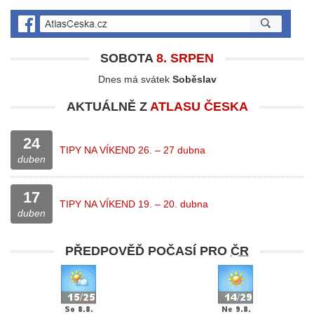
SOBOTA
8. SRPEN
Dnes má svátek
Soběslav
AKTUÁLNĚ Z
ATLASU ČESKA
24
TIPY NA VÍKEND 26. – 27 dubna
duben
17
TIPY NA VÍKEND 19. – 20. dubna
duben
PŘEDPOVĚĎ POČASÍ PRO
ČR