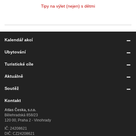
Tipy na výlet (nejen) s dětmi
Kalendář akcí
Ubytování
Turistické cíle
Aktuálně
Soutěž
Kontakt
Atlas Česka, s.r.o.
Bělehradská 858/23
120 00, Praha 2 - Vinohrady
IČ: 24208621
DIČ: CZ24208621