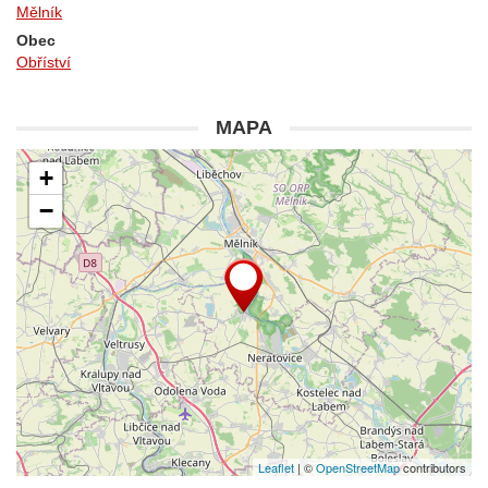
Mělník
Obec
Obříství
MAPA
+
−
Leaflet
| ©
OpenStreetMap
contributors