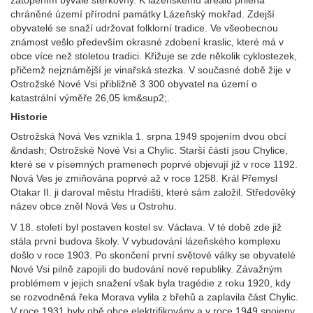
zatopením bývalé štěrkovny. K lázeňskému areálu přiléhá
chráněné území přírodní památky Lázeňský mokřad. Zdejší
obyvatelé se snaží udržovat folklorní tradice. Ve všeobecnou
známost vešlo především okrasné zdobení kraslic, které má v
obce více než stoletou tradici. Křižuje se zde několik cyklostezek,
přičemž nejznámější je vinařská stezka. V současné době žije v
Ostrožské Nové Vsi přibližně 3 300 obyvatel na území o
katastrální výměře 26,05 km&sup2;.
Historie
Ostrožská Nová Ves vznikla 1. srpna 1949 spojením dvou obcí
&ndash; Ostrožské Nové Vsi a Chylic. Starší částí jsou Chylice,
které se v písemných pramenech poprvé objevují již v roce 1192.
Nová Ves je zmiňována poprvé až v roce 1258. Král Přemysl
Otakar II. ji daroval městu Hradišti, které sám založil. Středověký
název obce zněl Nová Ves u Ostrohu.
V 18. století byl postaven kostel sv. Václava. V té době zde již
stála první budova školy. V vybudování lázeňského komplexu
došlo v roce 1903. Po skončení první světové války se obyvatelé
Nové Vsi pilně zapojili do budování nové republiky. Závažným
problémem v jejich snažení však byla tragédie z roku 1920, kdy
se rozvodněná řeka Morava vylila z břehů a zaplavila část Chylic.
V roce 1931 byly obě obce elektrifikovány a v roce 1949 spojeny