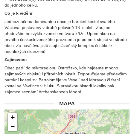
do jednoho celku.
Co je k vidění
Jednoznačnou dominantou obce je barokní kostel svatého
Václava, postavený v druhé polovině 18. století. Zaujme
především nezvyklá zvonice ve tvaru kříže. Upomínkou na
prvního československého prezidenta je pomník stojící ve středu
obce. Za návštěvu jistě stojí i lázeňský komplex či několik
nedalekých skanzenů.
Zajímavost
Obec patří do mikroregionu Ostrožsko, kde najdeme mnoho
zajímavých objektů i přírodních lokalit. Doporučujeme především
barokní kostel sv. Bartoloměje ve Veselí nad Moravou či farní
kostel sv. Vavřince v Hluku. S pravěkou historií lokality pak
zájemce seznámí Archeoskanzen Modrá.
MAPA
+
−