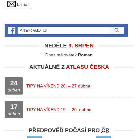
E-mail
NEDĚLE
9. SRPEN
Dnes má svátek
Roman
AKTUÁLNĚ Z
ATLASU ČESKA
24
TIPY NA VÍKEND 26. – 27 dubna
duben
17
TIPY NA VÍKEND 19. – 20. dubna
duben
PŘEDPOVĚĎ POČASÍ PRO
ČR