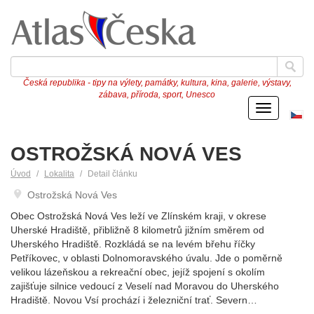
Česká republika - tipy na výlety, památky, kultura, kina, galerie, výstavy,
zábava, příroda, sport, Unesco
Menu
Če
ve
OSTROŽSKÁ NOVÁ VES
Úvod
Lokalita
Detail článku
Ostrožská Nová Ves
Obec Ostrožská Nová Ves leží ve Zlínském kraji, v okrese
Uherské Hradiště, přibližně 8 kilometrů jižním směrem od
Uherského Hradiště. Rozkládá se na levém břehu říčky
Petříkovec, v oblasti Dolnomoravského úvalu. Jde o poměrně
velikou lázeňskou a rekreační obec, jejíž spojení s okolím
zajišťuje silnice vedoucí z Veselí nad Moravou do Uherského
Hradiště. Novou Vsí prochází i železniční trať. Severn…