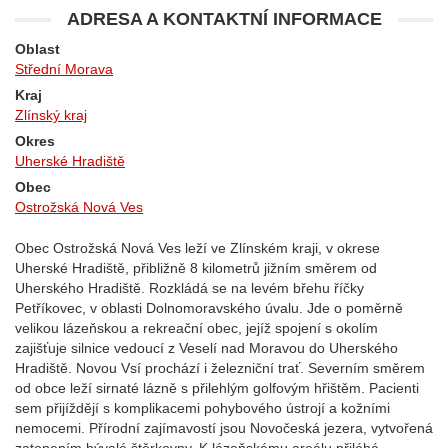
ADRESA A KONTAKTNÍ INFORMACE
Oblast
Střední Morava
Kraj
Zlínský kraj
Okres
Uherské Hradiště
Obec
Ostrožská Nová Ves
Obec Ostrožská Nová Ves leží ve Zlínském kraji, v okrese
Uherské Hradiště, přibližně 8 kilometrů jižním směrem od
Uherského Hradiště. Rozkládá se na levém břehu říčky
Petříkovec, v oblasti Dolnomoravského úvalu. Jde o poměrně
velikou lázeňskou a rekreační obec, jejíž spojení s okolím
zajišťuje silnice vedoucí z Veselí nad Moravou do Uherského
Hradiště. Novou Vsí prochází i železniční trať. Severním směrem
od obce leží sirnaté lázně s přilehlým golfovým hřištěm. Pacienti
sem přijíždějí s komplikacemi pohybového ústrojí a kožními
nemocemi. Přírodní zajímavostí jsou Novočeská jezera, vytvořená