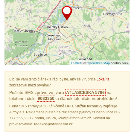
Leaflet
| ©
OpenStreetMap
contributors
Líbí se vám tento článek a rádi byste, aby se v rubrice
Lokalita
zobrazoval mezi prvními?
Pošlete SMS zprávu ve tvaru
ATLASCESKA 5786
na
telefonní číslo
9033350
a článek tak nikdo nepřehlédne!
Cena SMS zprávy je 50 Kč včetně DPH. Službu technicky zajišťuje
Airtoy a.s. Reklamace plateb na reklamace@airtoy.cz nebo lince 602
777 555, 9 - 17 hodin, Po-Pá, www.platmobilem.cz. Kontakt na
provozovatele: redakce@atlasceska.cz