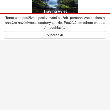
Tipy na výlet
Tento web používá k poskytování služeb, personalizaci reklam a
Tipy na výlet (nejen) s dětmi
analýze návštěvnosti soubory cookie. Používáním tohoto webu s
tím souhlasíte.
V pořádku
Kalendář akcí
Ubytování
Turistické cíle
Aktuálně
Soutěž
Kontakt
Atlas Česka, s.r.o.
Bělehradská 858/23