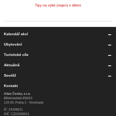
Tipy na výlet (nejen) s dětmi
Kalendář akcí
Ubytování
Turistické cíle
Aktuálně
Soutěž
Kontakt
Atlas Česka, s.r.o.
Bělehradská 858/23
120 00, Praha 2 - Vinohrady
IČ: 24208621
DIČ: CZ24208621