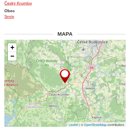
Český Krumlov
Obec
Srnín
MAPA
+
−
Leaflet
| ©
OpenStreetMap
contributors