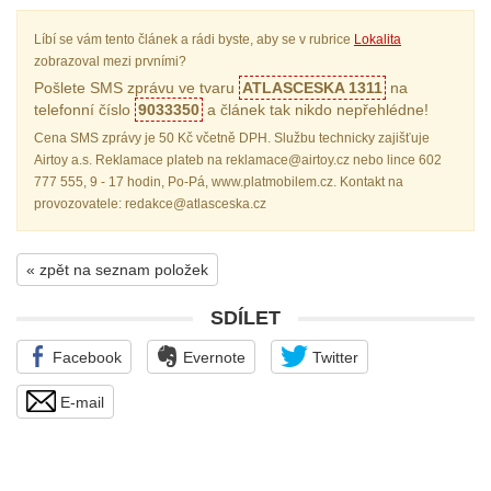
Líbí se vám tento článek a rádi byste, aby se v rubrice
Lokalita
zobrazoval mezi prvními?
Pošlete SMS zprávu ve tvaru
ATLASCESKA 1311
na
telefonní číslo
9033350
a článek tak nikdo nepřehlédne!
Cena SMS zprávy je 50 Kč včetně DPH. Službu technicky zajišťuje
Airtoy a.s. Reklamace plateb na reklamace@airtoy.cz nebo lince 602
777 555, 9 - 17 hodin, Po-Pá, www.platmobilem.cz. Kontakt na
provozovatele: redakce@atlasceska.cz
« zpět na seznam položek
SDÍLET
Facebook
Evernote
Twitter
E-mail