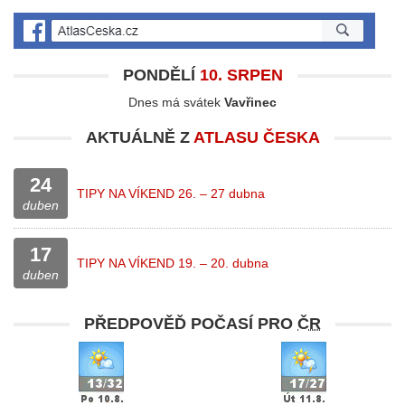
PONDĚLÍ
10. SRPEN
Dnes má svátek
Vavřinec
AKTUÁLNĚ Z
ATLASU ČESKA
24
TIPY NA VÍKEND 26. – 27 dubna
duben
17
TIPY NA VÍKEND 19. – 20. dubna
duben
PŘEDPOVĚĎ POČASÍ PRO
ČR