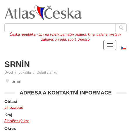
Česká republika - tipy na výlety, památky, kultura, kina, galerie, výstavy,
zábava, příroda, sport, Unesco
Menu
Če
ve
SRNÍN
Úvod
Lokalita
Detail článku
Srnín
ADRESA A KONTAKTNÍ INFORMACE
Oblast
Jihozápad
Kraj
Jihočeský kraj
Okres