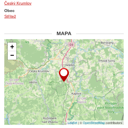
Český Krumlov
Obec
Střítež
MAPA
+
−
Leaflet
| ©
OpenStreetMap
contributors