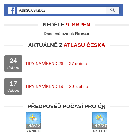
NEDĚLE
9. SRPEN
Dnes má svátek
Roman
AKTUÁLNĚ Z
ATLASU ČESKA
24
TIPY NA VÍKEND 26. – 27 dubna
duben
17
TIPY NA VÍKEND 19. – 20. dubna
duben
PŘEDPOVĚĎ POČASÍ PRO
ČR