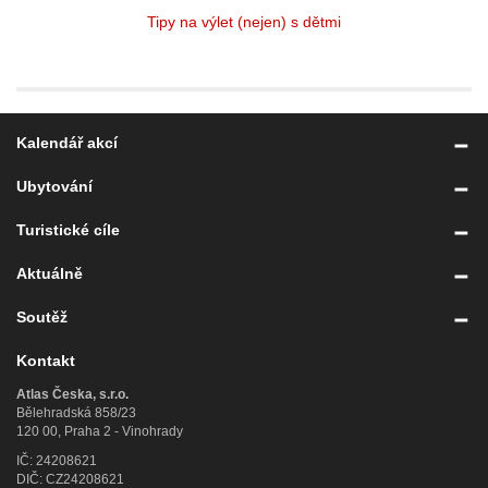
Tipy na výlet (nejen) s dětmi
Kalendář akcí
Ubytování
Turistické cíle
Aktuálně
Soutěž
Kontakt
Atlas Česka, s.r.o.
Bělehradská 858/23
120 00, Praha 2 - Vinohrady
IČ: 24208621
DIČ: CZ24208621