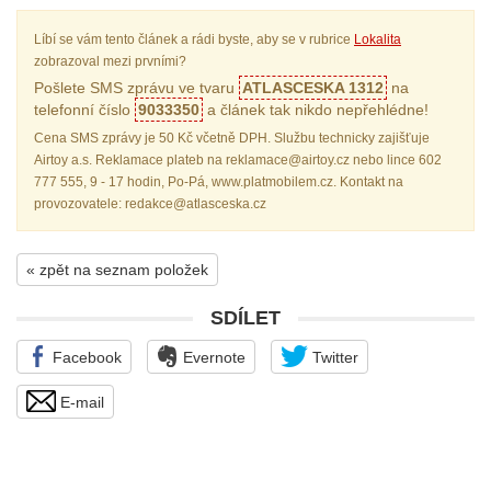
Líbí se vám tento článek a rádi byste, aby se v rubrice
Lokalita
zobrazoval mezi prvními?
Pošlete SMS zprávu ve tvaru
ATLASCESKA 1312
na
telefonní číslo
9033350
a článek tak nikdo nepřehlédne!
Cena SMS zprávy je 50 Kč včetně DPH. Službu technicky zajišťuje
Airtoy a.s. Reklamace plateb na reklamace@airtoy.cz nebo lince 602
777 555, 9 - 17 hodin, Po-Pá, www.platmobilem.cz. Kontakt na
provozovatele: redakce@atlasceska.cz
« zpět na seznam položek
SDÍLET
Facebook
Evernote
Twitter
E-mail