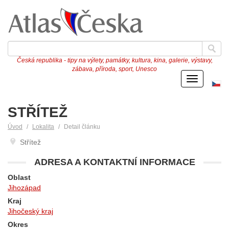
Česká republika - tipy na výlety, památky, kultura, kina, galerie, výstavy,
zábava, příroda, sport, Unesco
Menu
Če
ve
STŘÍTEŽ
Úvod
Lokalita
Detail článku
Střítež
ADRESA A KONTAKTNÍ INFORMACE
Oblast
Jihozápad
Kraj
Jihočeský kraj
Okres