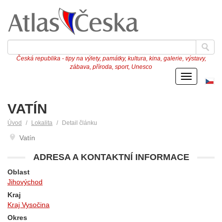
Česká republika - tipy na výlety, památky, kultura, kina, galerie, výstavy,
zábava, příroda, sport, Unesco
Menu
Če
ve
VATÍN
Úvod
Lokalita
Detail článku
Vatín
ADRESA A KONTAKTNÍ INFORMACE
Oblast
Jihovýchod
Kraj
Kraj Vysočina
Okres