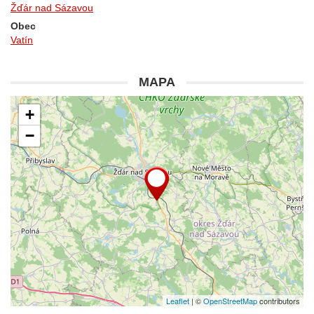
Žďár nad Sázavou
Obec
Vatín
MAPA
+
−
Leaflet
| ©
OpenStreetMap
contributors