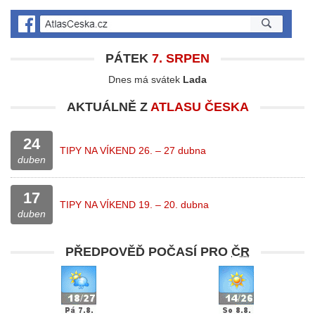
PÁTEK
7. SRPEN
Dnes má svátek
Lada
AKTUÁLNĚ Z
ATLASU ČESKA
24
TIPY NA VÍKEND 26. – 27 dubna
duben
17
TIPY NA VÍKEND 19. – 20. dubna
duben
PŘEDPOVĚĎ POČASÍ PRO
ČR