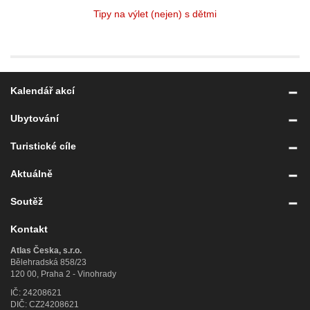
Tipy na výlet (nejen) s dětmi
Kalendář akcí
Ubytování
Turistické cíle
Aktuálně
Soutěž
Kontakt
Atlas Česka, s.r.o.
Bělehradská 858/23
120 00, Praha 2 - Vinohrady
IČ: 24208621
DIČ: CZ24208621