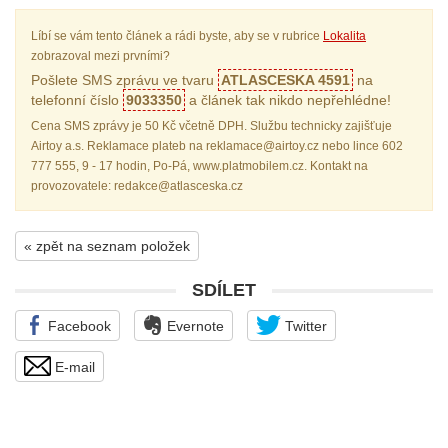
Líbí se vám tento článek a rádi byste, aby se v rubrice
Lokalita
zobrazoval mezi prvními?
Pošlete SMS zprávu ve tvaru
ATLASCESKA 4591
na
telefonní číslo
9033350
a článek tak nikdo nepřehlédne!
Cena SMS zprávy je 50 Kč včetně DPH. Službu technicky zajišťuje
Airtoy a.s. Reklamace plateb na reklamace@airtoy.cz nebo lince 602
777 555, 9 - 17 hodin, Po-Pá, www.platmobilem.cz. Kontakt na
provozovatele: redakce@atlasceska.cz
« zpět na seznam položek
SDÍLET
Facebook
Evernote
Twitter
E-mail