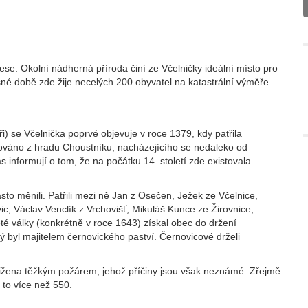
ese. Okolní nádherná příroda činí ze Včelničky ideální místo pro
asné době zde žije necelých 200 obyvatel na katastrální výměře
se Včelnička poprvé objevuje v roce 1379, kdy patřila
vováno z hradu Choustníku, nacházejícího se nedaleko od
nformují o tom, že na počátku 14. století zde existovala
asto měnili. Patřili mezi ně Jan z Osečen, Ježek ze Včelnice,
c, Václav Venclík z Vrchovišť, Mikuláš Kunce ze Žirovnice,
leté války (konkrétně v roce 1643) získal obec do držení
rý byl majitelem černovického paství. Černovicové drželi
tižena těžkým požárem, jehož příčiny jsou však neznámé. Zřejmě
a to více než 550.