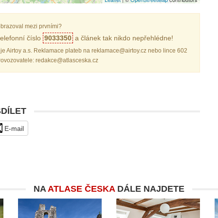
brazoval mezi prvními?
elefonní číslo
9033350
a článek tak nikdo nepřehlédne!
je Airtoy a.s. Reklamace plateb na reklamace@airtoy.cz nebo lince 602
provozovatele: redakce@atlasceska.cz
SDÍLET
E-mail
NA
ATLASE ČESKA
DÁLE NAJDETE