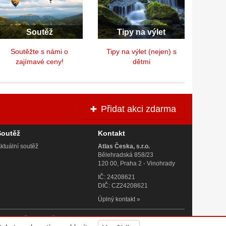
Soutěž
Tipy na výlet
Soutěžte s námi o
Tipy na výlet (nejen) s
zajímavé ceny!
dětmi
Přidat akci zdarma
Soutěž
Kontakt
ktuální soutěž
Atlas Česka, s.r.o.
Bělehradská 858/23
120 00, Praha 2 - Vinohrady
IČ: 24208621
DIČ: CZ24208621
Úplný kontakt
»
 Praze. Všechna práva vyhrazena. Vyrobila a provozuje
Altermedia
.