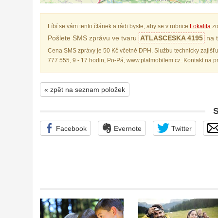
Líbí se vám tento článek a rádi byste, aby se v rubrice
Lokalita
zo
Pošlete SMS zprávu ve tvaru
ATLASCESKA 4195
na t
Cena SMS zprávy je 50 Kč včetně DPH. Službu technicky zajišťu
777 555, 9 - 17 hodin, Po-Pá, www.platmobilem.cz. Kontakt na 
« zpět na seznam položek
Facebook
Evernote
Twitter