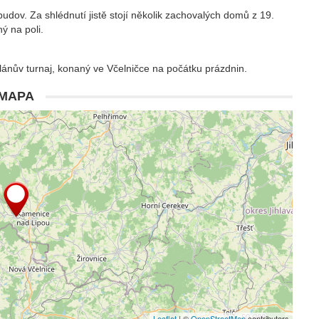
budov. Za shlédnutí jistě stojí několik zachovalých domů z 19.
ý na poli.
glánův turnaj, konaný ve Včelničce na počátku prázdnin.
MAPA
Leaflet
| ©
OpenStreetMap
contributors