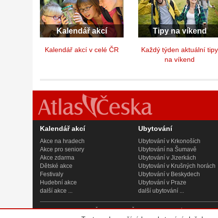
Kalendář akcí
Tipy na víkend
Kalendář akcí v celé ČR
Každý týden aktuální tip
na víkend
Kalendář akcí
Ubytování
Akce na hradech
Ubytování v Krkonoších
Akce pro seniory
Ubytování na Šumavě
Akce zdarma
Ubytování v Jizerkách
Dětské akce
Ubytování v Krušných horách
Festivaly
Ubytování v Beskydech
Hudební akce
Ubytování v Praze
další akce ...
další ubytování ...
© 2007 - 2026
Atlas Česka, s.r.o.
, IČ 242 08 621, se sídlem Praha