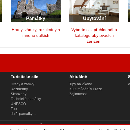
Památky
Ubytování
y
Hrady, zámky, rozhledny a
Vyberte si z přehledného
mnoho dalších
katalogu ubytovacích
zařízení
Turistické cíle
Aktuálně
Hrady a zámky
Tipy na víkend
A
Rozhledny
Kulturní dění v Praze
Skanzeny
Zajímavosti
Technické památky
UNESCO
Zoo
další památky ...
 2, Bělehradská 858/23, PSČ 120 00, sp. zn. C 188784 vedená u Městského soudu v