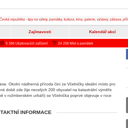
Česká republika - tipy na výlety, památky, kultura, kina, galerie, výstavy, zábava, př
Zajímavosti
Kalendář akcí
5 386 Ubytovacích zařízení
24 208 Míst a památek
ese. Okolní nádherná příroda činí ze Včelničky ideální místo pro
asné době zde žije necelých 200 obyvatel na katastrální výměře
 v rožmberském urbáři) se Včelnička poprvé objevuje v roce
TAKTNÍ INFORMACE