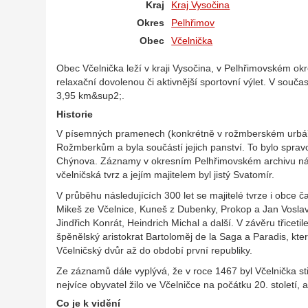
Kraj
Kraj Vysočina
Okres
Pelhřimov
Obec
Včelnička
Obec Včelnička leží v kraji Vysočina, v Pelhřimovském okr
relaxační dovolenou či aktivnější sportovní výlet. V souč
3,95 km&sup2;.
Historie
V písemných pramenech (konkrétně v rožmberském urbáři) 
Rožmberkům a byla součástí jejich panství. To bylo spra
Chýnova. Záznamy v okresním Pelhřimovském archivu nás i
včelničská tvrz a jejím majitelem byl jistý Svatomír.
V průběhu následujících 300 let se majitelé tvrze i obce č
Mikeš ze Včelnice, Kuneš z Dubenky, Prokop a Jan Voslavi
Jindřich Konrát, Heindrich Michal a další. V závěru třiceti
špěnělský aristokrat Bartoloměj de la Saga a Paradis, kte
Včelničský dvůr až do období první republiky.
Ze záznamů dále vyplývá, že v roce 1467 byl Včelnička s
nejvíce obyvatel žilo ve Včelničce na počátku 20. století, 
Co je k vidění