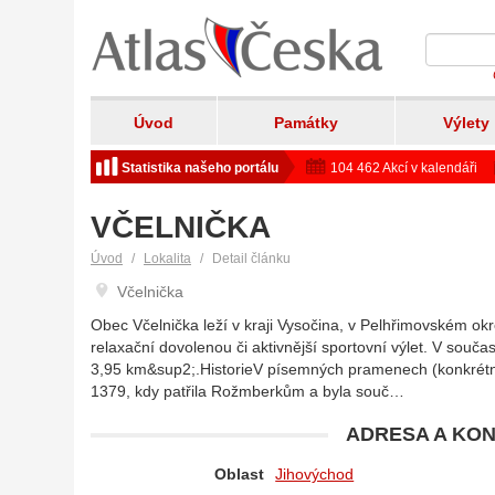
Úvod
Památky
Výlety
Statistika našeho portálu
104 462 Akcí v kalendáři
VČELNIČKA
Úvod
Lokalita
Detail článku
Včelnička
Obec Včelnička leží v kraji Vysočina, v Pelhřimovském okr
relaxační dovolenou či aktivnější sportovní výlet. V souč
3,95 km&sup2;.HistorieV písemných pramenech (konkrétně
1379, kdy patřila Rožmberkům a byla souč…
ADRESA A KON
Oblast
Jihovýchod