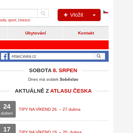
Česká
Vložit
verze
íroda, sport, Unesco
Ubytování
Kontakt
SOBOTA
8. SRPEN
Dnes má svátek
Soběslav
AKTUÁLNĚ Z
ATLASU ČESKA
24
TIPY NA VÍKEND 26. – 27 dubna
duben
17
TIPY NA VÍKEND 19. – 20. dubna