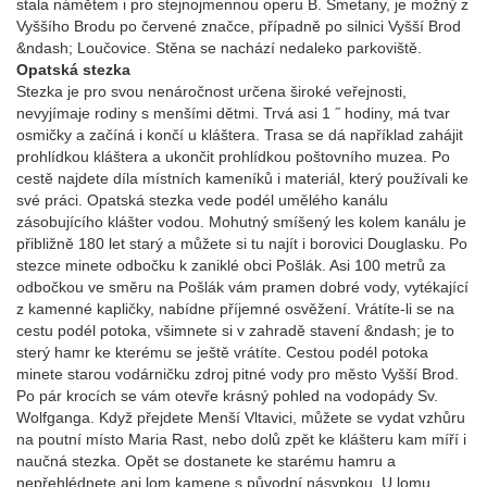
stala námětem i pro stejnojmennou operu B. Smetany, je možný z
Vyššího Brodu po červené značce, případně po silnici Vyšší Brod
&ndash; Loučovice. Stěna se nachází nedaleko parkoviště.
Opatská stezka
Stezka je pro svou nenáročnost určena široké veřejnosti,
nevyjímaje rodiny s menšími dětmi. Trvá asi 1 ˝ hodiny, má tvar
osmičky a začíná i končí u kláštera. Trasa se dá například zahájit
prohlídkou kláštera a ukončit prohlídkou poštovního muzea. Po
cestě najdete díla místních kameníků i materiál, který používali ke
své práci. Opatská stezka vede podél umělého kanálu
zásobujícího klášter vodou. Mohutný smíšený les kolem kanálu je
přibližně 180 let starý a můžete si tu najít i borovici Douglasku. Po
stezce minete odbočku k zaniklé obci Pošlák. Asi 100 metrů za
odbočkou ve směru na Pošlák vám pramen dobré vody, vytékající
z kamenné kapličky, nabídne příjemné osvěžení. Vrátíte-li se na
cestu podél potoka, všimnete si v zahradě stavení &ndash; je to
sterý hamr ke kterému se ještě vrátíte. Cestou podél potoka
minete starou vodárničku zdroj pitné vody pro město Vyšší Brod.
Po pár krocích se vám otevře krásný pohled na vodopády Sv.
Wolfganga. Když přejdete Menší Vltavici, můžete se vydat vzhůru
na poutní místo Maria Rast, nebo dolů zpět ke klášteru kam míří i
naučná stezka. Opět se dostanete ke starému hamru a
nepřehlédnete ani lom kamene s původní násypkou. U lomu