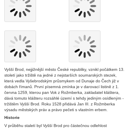
Vyšší Brod, nejjižnější město České republiky, vznikl počátkem 13.
století jako tržiště na jedné z nejstarších soumarských stezek,
která vedla Vyšebrodským průsmykem od Dunaje do Čech již v
dobách římanů. První písemná zmínka je v darovací listině z 1.
června 1259, kterou pan Vok z Rožmberka, zakladatel kláštera,
dává tomuto klášteru rozsáhlé území s tehdy jediným osídleným -
tržištěm Vyšší Brod. Roku 1528 přidává Jan III. z Rožmberka
výsadu městských práv a právo pečeti s vlastním erbem.
Historie
V průběhu staletí byl Vyšší Brod pro částečnou odlehlost