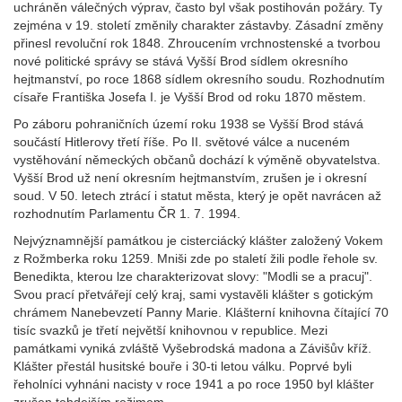
uchráněn válečných výprav, často byl však postihován požáry. Ty
zejména v 19. století změnily charakter zástavby. Zásadní změny
přinesl revoluční rok 1848. Zhroucením vrchnostenské a tvorbou
nové politické správy se stává Vyšší Brod sídlem okresního
hejtmanství, po roce 1868 sídlem okresního soudu. Rozhodnutím
císaře Františka Josefa I. je Vyšší Brod od roku 1870 městem.
Po záboru pohraničních území roku 1938 se Vyšší Brod stává
součástí Hitlerovy třetí říše. Po II. světové válce a nuceném
vystěhování německých občanů dochází k výměně obyvatelstva.
Vyšší Brod už není okresním hejtmanstvím, zrušen je i okresní
soud. V 50. letech ztrácí i statut města, který je opět navrácen až
rozhodnutím Parlamentu ČR 1. 7. 1994.
Nejvýznamnější památkou je cisterciácký klášter založený Vokem
z Rožmberka roku 1259. Mniši zde po staletí žili podle řehole sv.
Benedikta, kterou lze charakterizovat slovy: "Modli se a pracuj".
Svou prací přetvářejí celý kraj, sami vystavěli klášter s gotickým
chrámem Nanebevzetí Panny Marie. Klášterní knihovna čítající 70
tisíc svazků je třetí největší knihovnou v republice. Mezi
památkami vyniká zvláště Vyšebrodská madona a Závišův kříž.
Klášter přestál husitské bouře i 30-ti letou válku. Poprvé byli
řeholníci vyhnáni nacisty v roce 1941 a po roce 1950 byl klášter