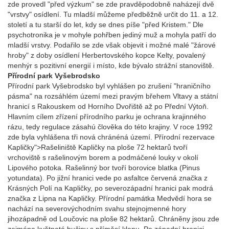
zde provedl "před výzkum" se zde pravděpodobně naházejí dvě
"vrstvy" osídlení. Tu mladší můžeme předběžně určit do 11. a 12.
století a tu starší do let, kdy se dnes píše "před Kristem." Dle
psychotronika je v mohyle pohřben jediný muž a mohyla patří do
mladší vrstvy. Podařilo se zde však objevit i možné malé "žárové
hroby" z doby osídlení Herbertovského kopce Kelty, povalený
menhýr s pozitivní energií i místo, kde bývalo strážní stanoviště.
Přírodní park Vyšebrodsko
Přírodní park Vyšebrodsko byl vyhlášen po zrušení "hraničního
pásma" na rozsáhlém území mezi pravým břehem Vltavy a státní
hranicí s Rakouskem od Horního Dvořiště až po Přední Výtoň.
Hlavním cílem zřízení přírodního parku je ochrana krajinného
rázu, tedy regulace zásahú člověka do této krajiny. V roce 1992
zde byla vyhlášena tři nová chránéná území. Přírodní rezervace
Kapličky">Rašeliniště Kapličky na ploše 72 hektarů tvoří
vrchoviště s rašelinovým borem a podmáčené louky v okolí
Lipového potoka. Rašelinný bor tvoří borovice blatka (Pinus
yotundata). Po jižní hranici vede po asfaltce červená značka z
Krásných Polí na Kapličky, po severozápadní hranici pak modrá
značka z Lipna na Kapličky. Přírodní památka Medvědí hora se
nachází na severovýchodním svahu stejnojmenné hory
jihozápadně od Loučovic na ploše 82 hektarů. Chráněny jsou zde