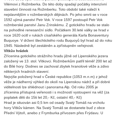
Vilémovi z Rožmberka. Do této doby spadají počátky intenzívní
stavební činnosti na Rožmberku. Toto období také náleží k
nejslavnějším v rožmberských dějinách. Po jeho smrti se v roce
1592 ujímá panství Petr Vok. V roce 1597 postoupil Petr Vok
rožmberské panství Janu Zrinskému. Z gotického hradu se stalo
na pohodlné renesanční sídlo. Počátkem 30.leté války se hrad v
roce 1620 ocitl v rukách císařského generála Karla Bonaventury
Buquoye. V držení šlechtického rodu Buquoyů byl hrad až do roku
1945. Následně byl zestátněn a zpřístupněn veřejnosti.
Vítkův hrádek
Zřícenina gotického strážního hradu jižně od Lipenského jezera
založený ve 13. stol. Vítkovci. Rožmberkům patřil téměř 200 let až
do Bílé hory. Dodnes se zachoval zbytek hranolové věže a zdivo
některých hradních stavení.
Nejvýše položený hrad v České republice (1053 m.n.m) z jehož
věže je nádherný výhled do okolí na Lipenskou nádrž a při dobré
viditelnosti lze shlédnout i panorama Alp. Od roku 2005 je
zřícenina přístupná veřenosti i s možností vystoupení na věž (za
poplatek děti do 15ti let 20,- Kč, ostatní 40,- Kč)
Hrad je situován asi 0,5 km od osady Svatý Tomáš na vrcholu
hory Vítkův kámen. Na Svatý Tomáš se dostanete buď z obce
Přední Výtoň, anebo z Frymburka přívozem přes Frýdavu. U