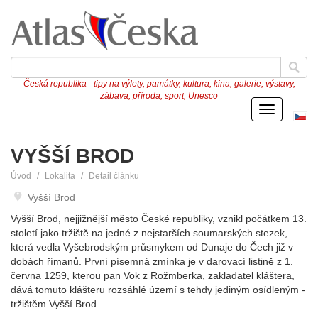
Česká republika - tipy na výlety, památky, kultura, kina, galerie, výstavy,
zábava, příroda, sport, Unesco
Menu
Če
ve
VYŠŠÍ BROD
Úvod
Lokalita
Detail článku
Vyšší Brod
Vyšší Brod, nejjižnější město České republiky, vznikl počátkem 13.
století jako tržiště na jedné z nejstarších soumarských stezek,
která vedla Vyšebrodským průsmykem od Dunaje do Čech již v
dobách římanů. První písemná zmínka je v darovací listině z 1.
června 1259, kterou pan Vok z Rožmberka, zakladatel kláštera,
dává tomuto klášteru rozsáhlé území s tehdy jediným osídleným -
tržištěm Vyšší Brod.…