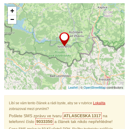
+
−
Leaflet
| ©
OpenStreetMap
contributors
Líbí se vám tento článek a rádi byste, aby se v rubrice
Lokalita
zobrazoval mezi prvními?
Pošlete SMS zprávu ve tvaru
ATLASCESKA 1317
na
telefonní číslo
9033350
a článek tak nikdo nepřehlédne!