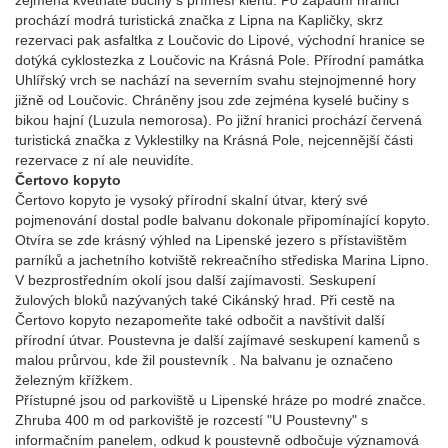
zejména květnaté bučiny s příměsí klenu. Po západní hranici
prochází modrá turistická značka z Lipna na Kapličky, skrz
rezervaci pak asfaltka z Loučovic do Lipové, východní hranice se
dotýká cyklostezka z Loučovic na Krásná Pole. Přírodní památka
Uhlířský vrch se nachází na severním svahu stejnojmenné hory
jižně od Loučovic. Chráněny jsou zde zejména kyselé bučiny s
bikou hajní (Luzula nemorosa). Po jižní hranici prochází červená
turistická značka z Vyklestilky na Krásná Pole, nejcennější části
rezervace z ní ale neuvidíte.
Čertovo kopyto
Čertovo kopyto je vysoký přírodní skalní útvar, který své
pojmenování dostal podle balvanu dokonale připomínající kopyto.
Otvíra se zde krásný výhled na Lipenské jezero s přístavištěm
parníků a jachetního kotviště rekreačního střediska Marina Lipno.
V bezprostředním okolí jsou další zajímavosti. Seskupení
žulových bloků nazývaných také Cikánský hrad. Při cestě na
Čertovo kopyto nezapomeňte také odbočit a navštívit další
přírodní útvar. Poustevna je další zajímavé seskupení kamenů s
malou průrvou, kde žil poustevník . Na balvanu je označeno
železným křížkem.
Přístupné jsou od parkoviště u Lipenské hráze po modré značce.
Zhruba 400 m od parkoviště je rozcestí "U Poustevny" s
informačním panelem, odkud k poustevně odbočuje významová