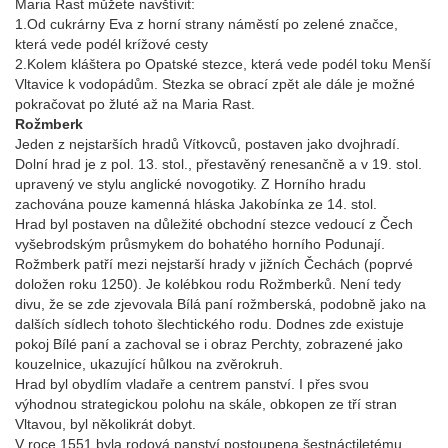
Maria Rast můžete navštívit:
1.Od cukrárny Eva z horní strany náměstí po zelené značce,
která vede podél krížové cesty
2.Kolem kláštera po Opatské stezce, která vede podél toku Menší
Vltavice k vodopádům. Stezka se obrací zpět ale dále je možné
pokračovat po žluté až na Maria Rast.
Rožmberk
Jeden z nejstarších hradů Vítkovců, postaven jako dvojhradí.
Dolní hrad je z pol. 13. stol., přestavěný renesančně a v 19. stol.
upravený ve stylu anglické novogotiky. Z Horního hradu
zachována pouze kamenná hláska Jakobínka ze 14. stol.
Hrad byl postaven na důležité obchodní stezce vedoucí z Čech
vyšebrodským průsmykem do bohatého horního Podunají.
Rožmberk patří mezi nejstarší hrady v jižních Čechách (poprvé
doložen roku 1250). Je kolébkou rodu Rožmberků. Není tedy
divu, že se zde zjevovala Bílá paní rožmberská, podobně jako na
dalších sídlech tohoto šlechtického rodu. Dodnes zde existuje
pokoj Bílé paní a zachoval se i obraz Perchty, zobrazené jako
kouzelnice, ukazující hůlkou na zvěrokruh.
Hrad byl obydlím vladaře a centrem panství. I přes svou
výhodnou strategickou polohu na skále, obkopen ze tří stran
Vltavou, byl několikrát dobyt.
V roce 1551 byla rodová panství postoupena šestnáctiletému