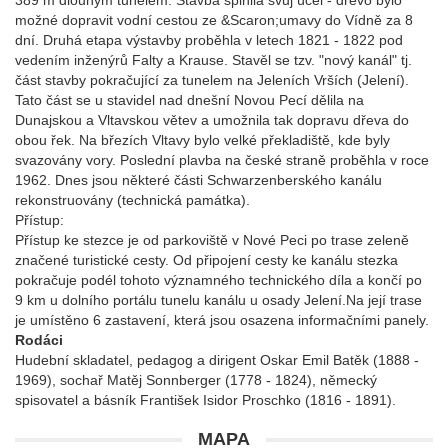
389 m dlouhým tunelem. Stavba splnila svůj účel - dřevo bylo
možné dopravit vodní cestou ze &Scaron;umavy do Vídně za 8
dní. Druhá etapa výstavby proběhla v letech 1821 - 1822 pod
vedením inženýrů Falty a Krause. Stavěl se tzv. "nový kanál" tj.
část stavby pokračující za tunelem na Jeleních Vrších (Jelení).
Tato část se u stavidel nad dnešní Novou Pecí dělila na
Dunajskou a Vltavskou větev a umožnila tak dopravu dřeva do
obou řek. Na březích Vltavy bylo velké překladiště, kde byly
svazovány vory. Poslední plavba na české straně proběhla v roce
1962. Dnes jsou některé části Schwarzenberského kanálu
rekonstruovány (technická památka).
Přístup:
Přístup ke stezce je od parkoviště v Nové Peci po trase zeleně
značené turistické cesty. Od připojení cesty ke kanálu stezka
pokračuje podél tohoto významného technického díla a končí po
9 km u dolního portálu tunelu kanálu u osady Jelení.Na její trase
je umístěno 6 zastavení, která jsou osazena informačními panely.
Rodáci
Hudební skladatel, pedagog a dirigent Oskar Emil Batěk (1888 -
1969), sochař Matěj Sonnberger (1778 - 1824), německý
spisovatel a básník František Isidor Proschko (1816 - 1891).
MAPA