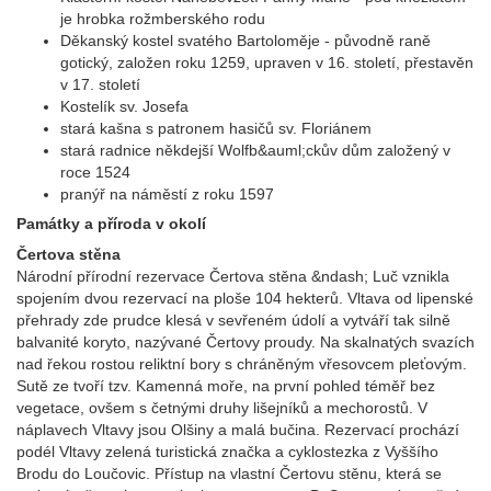
je hrobka rožmberského rodu
Děkanský kostel svatého Bartoloměje - původně raně
gotický, založen roku 1259, upraven v 16. století, přestavěn
v 17. století
Kostelík sv. Josefa
stará kašna s patronem hasičů sv. Floriánem
stará radnice někdejší Wolfb&auml;ckův dům založený v
roce 1524
pranýř na náměstí z roku 1597
Památky a příroda v okolí
Čertova stěna
Národní přírodní rezervace Čertova stěna &ndash; Luč vznikla
spojením dvou rezervací na ploše 104 hekterů. Vltava od lipenské
přehrady zde prudce klesá v sevřeném údolí a vytváří tak silně
balvanité koryto, nazývané Čertovy proudy. Na skalnatých svazích
nad řekou rostou reliktní bory s chráněným vřesovcem pleťovým.
Sutě ze tvoří tzv. Kamenná moře, na první pohled téměř bez
vegetace, ovšem s četnými druhy lišejníků a mechorostů. V
náplavech Vltavy jsou Olšiny a malá bučina. Rezervací prochází
podél Vltavy zelená turistická značka a cyklostezka z Vyššího
Brodu do Loučovic. Přístup na vlastní Čertovu stěnu, která se