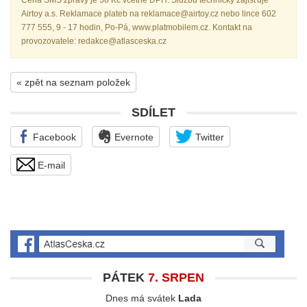
Cena SMS zprávy je 50 Kč včetně DPH. Službu technicky zajišťuje
Airtoy a.s. Reklamace plateb na reklamace@airtoy.cz nebo lince 602
777 555, 9 - 17 hodin, Po-Pá, www.platmobilem.cz. Kontakt na
provozovatele: redakce@atlasceska.cz
« zpět na seznam položek
SDÍLET
Facebook
Evernote
Twitter
E-mail
PÁTEK
7. SRPEN
Dnes má svátek
Lada