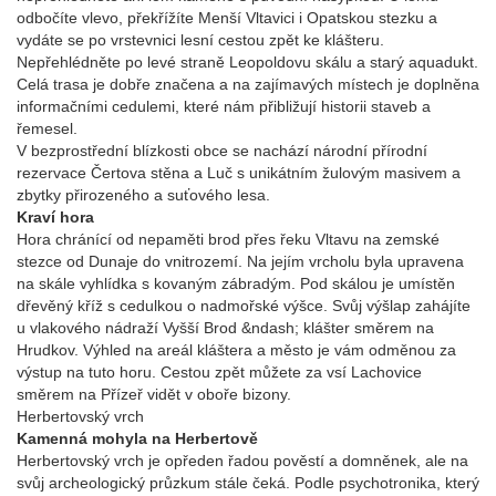
odbočíte vlevo, překřížíte Menší Vltavici i Opatskou stezku a
vydáte se po vrstevnici lesní cestou zpět ke klášteru.
Nepřehlédněte po levé straně Leopoldovu skálu a starý aquadukt.
Celá trasa je dobře značena a na zajímavých místech je doplněna
informačními cedulemi, které nám přibližují historii staveb a
řemesel.
V bezprostřední blízkosti obce se nachází národní přírodní
rezervace Čertova stěna a Luč s unikátním žulovým masivem a
zbytky přirozeného a suťového lesa.
Kraví hora
Hora chránící od nepaměti brod přes řeku Vltavu na zemské
stezce od Dunaje do vnitrozemí. Na jejím vrcholu byla upravena
na skále vyhlídka s kovaným zábradým. Pod skálou je umístěn
dřevěný kříž s cedulkou o nadmořské výšce. Svůj výšlap zahájíte
u vlakového nádraží Vyšší Brod &ndash; klášter směrem na
Hrudkov. Výhled na areál kláštera a město je vám odměnou za
výstup na tuto horu. Cestou zpět můžete za vsí Lachovice
směrem na Přízeř vidět v oboře bizony.
Herbertovský vrch
Kamenná mohyla na Herbertově
Herbertovský vrch je opředen řadou pověstí a domněnek, ale na
svůj archeologický průzkum stále čeká. Podle psychotronika, který