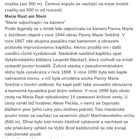
značka (asi 300 m). Čertovo kopyto se nachází na trase modré
značky asi 500 m od rozcestí.
Maria Rast am Stein
"Marie odpočívající na kameni"
Podle legendy se v místě kde odpočívala na kameni Panna Marie
s Ježíškem objevil v roce 1844 obraz Panny Marie Sněžné. V
roce 1887 zde skupina pasáčku nad kamenem a obrazem
postavila improvizovanou kapličku, kterou později oni i další
usedlíci různě vyzdobovali. Následně navštívil kapličku opat
Vyšebrodského kláštera Leopold Wackarž, který rozhodl na místě
vystavět poutní kostelík. Žulová stavba v pseudorománském
slohu byla vysvěcena v roce 1888. V roce 1890 byla tato kaple
nahrazena novou, v níž byla umístěna socha Panny Marie
Snežné v životní velikosti. Ke kapli patří také sousední obrazárna
a kamenná kazatelna pod širým nebem. V roce 1898 bylo okolo
cesty na Maria Rast vybudováno 14 zastavení krížové cesty. U
cesty vznikl též hostinec Alexe Peckla, v nemž se čepovalo
klášterní pivo (jeho ruiny jsou dodnes patrné) Toto mariánské
poutní místo se nachází na severním úbočí Martínkovského vrchu
(846 m). Dříve bylo toto místo částčně vykácené a nacházel se
zde překrásný výhled na Vyšší Brod každoročně se zde konají
náboženské poutě.