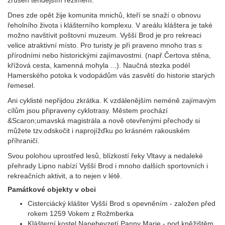
zrušen tehdejším režimem.
Dnes zde opět žije komunita mnichů, kteří se snaží o obnovu
řeholního života i klášterního komplexu. V areálu kláštera je také
možno navštívit poštovní muzeum. Vyšší Brod je pro rekreaci
velice atraktivní místo. Pro turisty je při praveno mnoho tras s
přírodními nebo historickými zajímavostmi. (např.Čertova stěna,
křížová cesta, kamenná mohyla ...). Naučná stezka podél
Hamerského potoka k vodopádům vás zasvětí do historie starých
řemesel.
Ani cyklisté nepřijdou zkrátka. K vzdálenějším neméně zajímavým
cílům jsou připraveny cyklotrasy. Městem prochází
&Scaron;umavská magistrála a nově otevřenými přechody si
můžete tzv.odskočit i naprojížďku po krásném rakouském
příhraničí.
Svou polohou uprostřed lesů, blízkostí řeky Vltavy a nedaleké
přehrady Lipno nabízí Vyšší Brod i mnoho dalších sportovních i
rekreačních aktivit, a to nejen v létě.
Památkové objekty v obci
Cisterciácký klášter Vyšší Brod s opevněním - založen před
rokem 1259 Vokem z Rožmberka
Klášterní kostel Nanebevzetí Panny Marie - pod kněžištěm