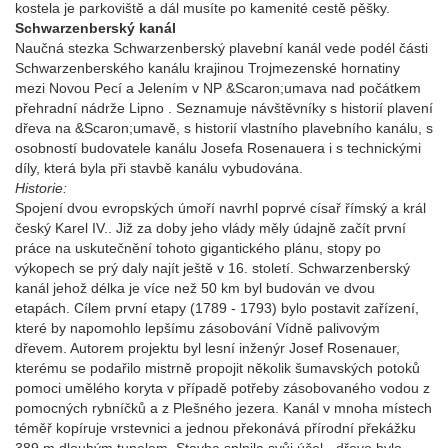
kostela je parkoviště a dál musíte po kamenité cestě pěšky.
Schwarzenberský kanál
Naučná stezka Schwarzenberský plavební kanál vede podél části
Schwarzenberského kanálu krajinou Trojmezenské hornatiny
mezi Novou Pecí a Jelením v NP &Scaron;umava nad počátkem
přehradní nádrže Lipno . Seznamuje návštěvníky s historií plavení
dřeva na &Scaron;umavě, s historií vlastního plavebního kanálu, s
osobností budovatele kanálu Josefa Rosenauera i s technickými
díly, která byla při stavbě kanálu vybudována.
Historie:
Spojení dvou evropských úmoří navrhl poprvé císař římský a král
český Karel IV.. Již za doby jeho vlády měly údajně začít první
práce na uskutečnění tohoto gigantického plánu, stopy po
výkopech se prý daly najít ještě v 16. století. Schwarzenberský
kanál jehož délka je více než 50 km byl budován ve dvou
etapách. Cílem první etapy (1789 - 1793) bylo postavit zařízení,
které by napomohlo lepšímu zásobování Vídně palivovým
dřevem. Autorem projektu byl lesní inženýr Josef Rosenauer,
kterému se podařilo mistrně propojit několik šumavských potoků
pomoci umělého koryta v případě potřeby zásobovaného vodou z
pomocných rybníčků a z Plešného jezera. Kanál v mnoha místech
téměř kopíruje vrstevnici a jednou překonává přírodní překážku