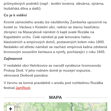
průmyslových podniků (např.: textilní továrna, slévárna, sýrárna,
řezbářská dílna a další).
Co je k vidění
Kromě zámeckého areálu lze návštěvníky Žamberka upozornit na
kostel sv. Václava v Kostelní ulici, radnici se starou hasičskou
zbrojnicí na Masarykově náměstí či kapli svaté Rozálie na
Kapelském vrchu. Celé náměstí je pak lemováno řadou
klasicistních a empírových domů, postavených kolem roku 1800.
Nedaleko od středu náměstí se nachází empírová kašna zdobená
bronzovým sousoším kentaura a nymfy, pocházející z roku 1845.
Zajímavost
V nedaleké obci Helvíkovice se narodil vynálezce hromosvodu
Prokop Diviš. V jeho rodném domě je muzejní expozice,
věnovaná Divišově památce.
V červnu se konná pravidelně v areálu pod rozhlednou Rozálka
festival
JamRock
.
MAPA
+