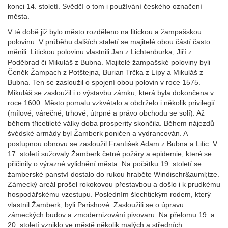
konci 14. století. Svědčí o tom i používání českého označení
města.
V té době již bylo město rozděleno na litickou a žampašskou
polovinu. V průběhu dalších staletí se majitelé obou částí často
měnili. Litickou polovinu vlastnili Jan z Lichtenburka, Jiří z
Poděbrad či Mikuláš z Bubna. Majitelé žampašské poloviny byli
Čeněk Žampach z Potštejna, Burian Trčka z Lípy a Mikuláš z
Bubna. Ten se zasloužil o spojení obou polovin v roce 1575.
Mikuláš se zasloužil i o výstavbu zámku, která byla dokončena v
roce 1600. Město pomalu vzkvétalo a obdrželo i několik privilegií
(mílové, várečné, trhové, útrpné a právo obchodu se solí). Až
během třicetileté války doba prosperity skončila. Během nájezdů
švédské armády byl Žamberk poničen a vydrancován. A
postupnou obnovu se zasloužil František Adam z Bubna a Litic. V
17. století sužovaly Žamberk četné požáry a epidemie, které se
přičinily o výrazné vylidnění města. Na počátku 19. století se
žamberské panství dostalo do rukou hraběte Windischr&auml;tze.
Zámecký areál prošel rokokovou přestavbou a došlo i k prudkému
hospodářskému vzestupu. Posledním šlechtickým rodem, který
vlastnil Žamberk, byli Parishové. Zasloužili se o úpravu
zámeckých budov a zmodernizování pivovaru. Na přelomu 19. a
20. století vzniklo ve městě několik malých a středních