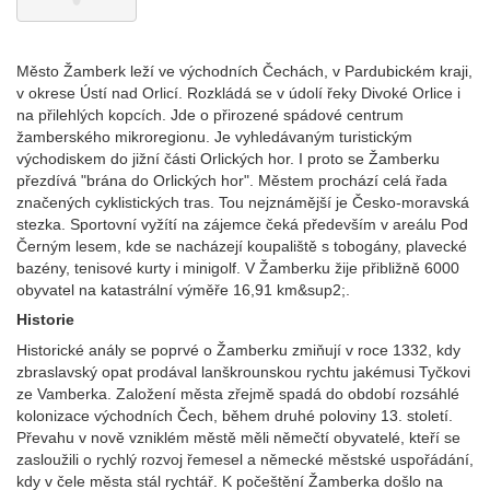
Město Žamberk leží ve východních Čechách, v Pardubickém kraji,
v okrese Ústí nad Orlicí. Rozkládá se v údolí řeky Divoké Orlice i
na přilehlých kopcích. Jde o přirozené spádové centrum
žamberského mikroregionu. Je vyhledávaným turistickým
východiskem do jižní části Orlických hor. I proto se Žamberku
přezdívá "brána do Orlických hor". Městem prochází celá řada
značených cyklistických tras. Tou nejznámější je Česko-moravská
stezka. Sportovní vyžítí na zájemce čeká především v areálu Pod
Černým lesem, kde se nacházejí koupaliště s tobogány, plavecké
bazény, tenisové kurty i minigolf. V Žamberku žije přibližně 6000
obyvatel na katastrální výměře 16,91 km&sup2;.
Historie
Historické anály se poprvé o Žamberku zmiňují v roce 1332, kdy
zbraslavský opat prodával lanškrounskou rychtu jakémusi Tyčkovi
ze Vamberka. Založení města zřejmě spadá do období rozsáhlé
kolonizace východních Čech, během druhé poloviny 13. století.
Převahu v nově vzniklém městě měli němečtí obyvatelé, kteří se
zasloužili o rychlý rozvoj řemesel a německé městské uspořádání,
kdy v čele města stál rychtář. K počeštění Žamberka došlo na