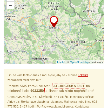
−
Leaflet
| ©
OpenStreetMap
contributors
Líbí se vám tento článek a rádi byste, aby se v rubrice
Lokalita
zobrazoval mezi prvními?
Pošlete SMS zprávu ve tvaru
ATLASCESKA 3891
na
telefonní číslo
9033350
a článek tak nikdo nepřehlédne!
Cena SMS zprávy je 50 Kč včetně DPH. Službu technicky zajišťuje
Airtoy a.s. Reklamace plateb na reklamace@airtoy.cz nebo lince 602
777 555, 9 - 17 hodin, Po-Pá, www.platmobilem.cz. Kontakt na