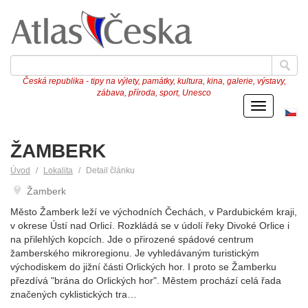
Česká republika - tipy na výlety, památky, kultura, kina, galerie, výstavy,
zábava, příroda, sport, Unesco
Menu
Če
ve
ŽAMBERK
Úvod
Lokalita
Detail článku
Žamberk
Město Žamberk leží ve východních Čechách, v Pardubickém kraji,
v okrese Ústí nad Orlicí. Rozkládá se v údolí řeky Divoké Orlice i
na přilehlých kopcích. Jde o přirozené spádové centrum
žamberského mikroregionu. Je vyhledávaným turistickým
východiskem do jižní části Orlických hor. I proto se Žamberku
přezdívá "brána do Orlických hor". Městem prochází celá řada
značených cyklistických tra…