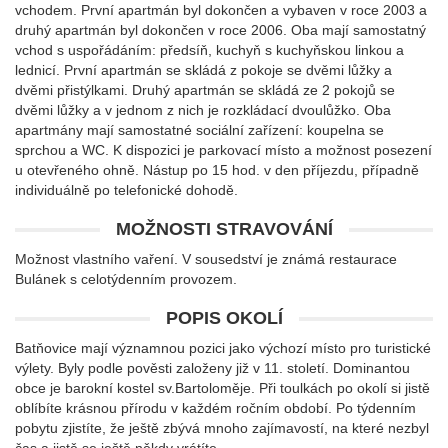
vchodem. První apartmán byl dokončen a vybaven v roce 2003 a
druhý apartmán byl dokončen v roce 2006. Oba mají samostatný
vchod s uspořádáním: předsíň, kuchyň s kuchyňskou linkou a
lednicí. První apartmán se skládá z pokoje se dvěmi lůžky a
dvěmi přistýlkami. Druhý apartmán se skládá ze 2 pokojů se
dvěmi lůžky a v jednom z nich je rozkládací dvoulůžko. Oba
apartmány mají samostatné sociální zařízení: koupelna se
sprchou a WC. K dispozici je parkovací místo a možnost posezení
u otevřeného ohně. Nástup po 15 hod. v den příjezdu, případně
individuálně po telefonické dohodě.
MOŽNOSTI STRAVOVÁNÍ
Možnost vlastního vaření. V sousedství je známá restaurace
Bulánek s celotýdenním provozem.
POPIS OKOLÍ
Batňovice mají významnou pozici jako výchozí místo pro turistické
výlety. Byly podle pověsti založeny již v 11. století. Dominantou
obce je barokní kostel sv.Bartoloměje. Při toulkách po okolí si jistě
oblíbíte krásnou přírodu v každém ročním období. Po týdenním
pobytu zjistíte, že ještě zbývá mnoho zajímavostí, na které nezbyl