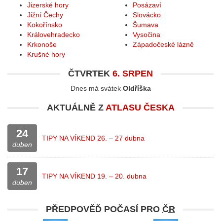
Jizerské hory
Posázaví
Jižní Čechy
Slovácko
Kokořínsko
Šumava
Královehradecko
Vysočina
Krkonoše
Západočeské lázně
Krušné hory
ČTVRTEK
6. SRPEN
Dnes má svátek
Oldříška
AKTUÁLNĚ Z
ATLASU ČESKA
24
TIPY NA VÍKEND 26. – 27 dubna
duben
17
TIPY NA VÍKEND 19. – 20. dubna
duben
PŘEDPOVĚĎ POČASÍ PRO
ČR