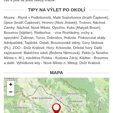
čas a jistě se ještě někdy vrátíte.
TIPY NA VÝLET PO OKOLÍ
Muzea - Rtyně v Podkrkonoší, Malé Svatoňovice (bratři Čapkové),
Úpice (bratři Čapkové), Hronov (Alois Jirásek), Trutnov, Náchod.
Zámky: Náchod, Nové Město, Opočno, Kuks (Matyáš Braun),
Broumov (klášter), Ratibořice. - více Rozhledny, vrchy a
opevnění: Žaltman, Turov, Dobrošov, Hvězda. Pískovcové skály:
Adršpašské, Teplické, Ostaš, Broumovské stěny, Gory Stolowe
(PL). ZOO - Dvůr Králové. Hory: Krkonoše, Orlické hory. Další
zajímavosti: Babiččino údolí (Božena Němcová), Peklo (u Nového
Města n. M.), návštěva Polska - Kudowa Zdrój. Klášter - Broumov
a další. Vyhlídkové lety - Nové Město n. Metují, Dvůr Králové.
MAPA
+
−