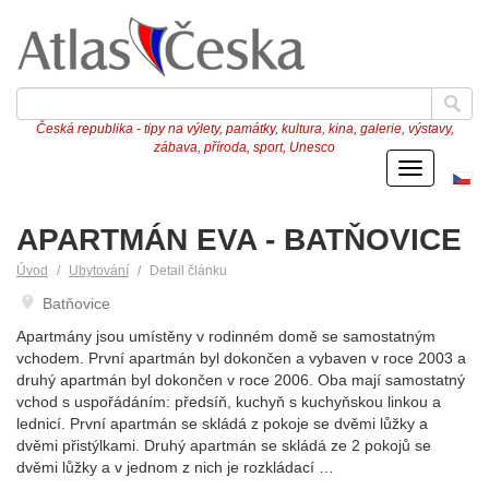
Česká republika - tipy na výlety, památky, kultura, kina, galerie, výstavy,
zábava, příroda, sport, Unesco
Menu
Če
ve
APARTMÁN EVA - BATŇOVICE
Úvod
Ubytování
Detail článku
Batňovice
Apartmány jsou umístěny v rodinném domě se samostatným
vchodem. První apartmán byl dokončen a vybaven v roce 2003 a
druhý apartmán byl dokončen v roce 2006. Oba mají samostatný
vchod s uspořádáním: předsíň, kuchyň s kuchyňskou linkou a
lednicí. První apartmán se skládá z pokoje se dvěmi lůžky a
dvěmi přistýlkami. Druhý apartmán se skládá ze 2 pokojů se
dvěmi lůžky a v jednom z nich je rozkládací …