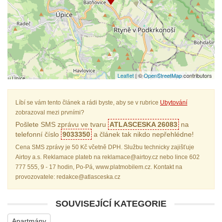
Leaflet
| ©
OpenStreetMap
contributors
Líbí se vám tento článek a rádi byste, aby se v rubrice
Ubytování
zobrazoval mezi prvními?
Pošlete SMS zprávu ve tvaru
ATLASCESKA 26083
na
telefonní číslo
9033350
a článek tak nikdo nepřehlédne!
Cena SMS zprávy je 50 Kč včetně DPH. Službu technicky zajišťuje
Airtoy a.s. Reklamace plateb na reklamace@airtoy.cz nebo lince 602
777 555, 9 - 17 hodin, Po-Pá, www.platmobilem.cz. Kontakt na
provozovatele: redakce@atlasceska.cz
SOUVISEJÍCÍ KATEGORIE
Apartmány