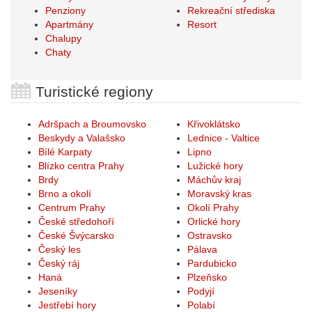
Penziony
Rekreační střediska
Apartmány
Resort
Chalupy
Chaty
Turistické regiony
Adršpach a Broumovsko
Křivoklátsko
Beskydy a Valašsko
Lednice - Valtice
Bílé Karpaty
Lipno
Blízko centra Prahy
Lužické hory
Brdy
Máchův kraj
Brno a okolí
Moravský kras
Centrum Prahy
Okolí Prahy
České středohoří
Orlické hory
České Švýcarsko
Ostravsko
Český les
Pálava
Český ráj
Pardubicko
Haná
Plzeňsko
Jeseníky
Podyjí
Jestřebí hory
Polabí