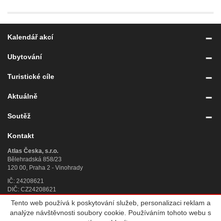
Kalendář akcí
Ubytování
Turistické cíle
Aktuálně
Soutěž
Kontakt
Atlas Česka, s.r.o.
Bělehradská 858/23
120 00, Praha 2 - Vinohrady
IČ: 24208621
DIČ: CZ24208621
Tento web používá k poskytování služeb, personalizaci reklam a
Úplný kontakt
»
analýze návštěvnosti soubory cookie. Používáním tohoto webu s