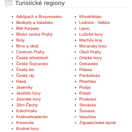
Turistické regiony
Adršpach a Broumovsko
Křivoklátsko
Beskydy a Valašsko
Lednice - Valtice
Bílé Karpaty
Lipno
Blízko centra Prahy
Lužické hory
Brdy
Máchův kraj
Brno a okolí
Moravský kras
Centrum Prahy
Okolí Prahy
České středohoří
Orlické hory
České Švýcarsko
Ostravsko
Český les
Pálava
Český ráj
Pardubicko
Haná
Plzeňsko
Jeseníky
Podyjí
Jestřebí hory
Polabí
Jizerské hory
Posázaví
Jižní Čechy
Slovácko
Kokořínsko
Šumava
Královehradecko
Vysočina
Krkonoše
Západočeské lázně
Krušné hory