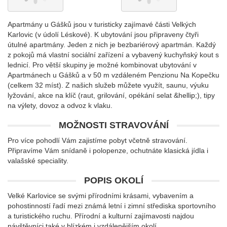
Apartmány u Gášků jsou v turisticky zajímavé části Velkých
Karlovic (v údolí Léskové). K ubytování jsou připraveny čtyři
útulné apartmány. Jeden z nich je bezbariérový apartmán. Každý
z pokojů má vlastní sociální zařízení a vybavený kuchyňský kout s
lednicí. Pro větší skupiny je možné kombinovat ubytování v
Apartmánech u Gášků a v 50 m vzdáleném Penzionu Na Kopečku
(celkem 32 míst). Z našich služeb můžete využít, saunu, výuku
lyžování, akce na klíč (raut, grilování, opékání selat &hellip;), tipy
na výlety, dovoz a odvoz k vlaku.
MOŽNOSTI STRAVOVÁNÍ
Pro více pohodlí Vám zajistíme pobyt včetně stravování.
Připravíme Vám snídaně i polopenze, ochutnáte klasická jídla i
valašské speciality.
POPIS OKOLÍ
Velké Karlovice se svými přírodními krásami, vybavením a
pohostinností řadí mezi známá letní i zimní střediska sportovního
a turistického ruchu. Přírodní a kulturní zajímavosti najdou
návštěvníci také v blízkém i vzdálenějším okolí.