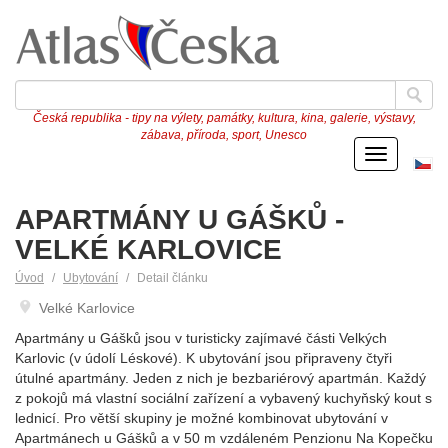
Česká republika - tipy na výlety, památky, kultura, kina, galerie, výstavy,
zábava, příroda, sport, Unesco
Menu
Če
ve
APARTMÁNY U GÁŠKŮ -
VELKÉ KARLOVICE
Úvod
Ubytování
Detail článku
Velké Karlovice
Apartmány u Gášků jsou v turisticky zajímavé části Velkých
Karlovic (v údolí Léskové). K ubytování jsou připraveny čtyři
útulné apartmány. Jeden z nich je bezbariérový apartmán. Každý
z pokojů má vlastní sociální zařízení a vybavený kuchyňský kout s
lednicí. Pro větší skupiny je možné kombinovat ubytování v
Apartmánech u Gášků a v 50 m vzdáleném Penzionu Na Kopečku