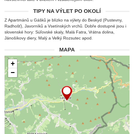
TIPY NA VÝLET PO OKOLÍ
Z Apartmánů u Gášků je blízko na výlety do Beskyd (Pustevny,
Radhošť), Javorníků a Vsetínských vrchů. Dobře dostupné jsou i
slovenské hory: Súľovské skaly, Malá Fatra, Vrátna dolina,
Jánošíkovy diery, Malý a Velký Rozsutec apod.
MAPA
+
−