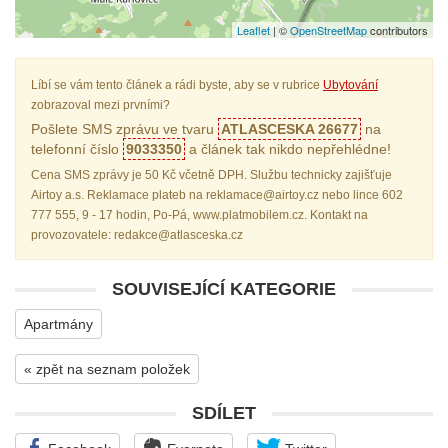
Leaflet
| ©
OpenStreetMap
contributors
Líbí se vám tento článek a rádi byste, aby se v rubrice
Ubytování
zobrazoval mezi prvními?
Pošlete SMS zprávu ve tvaru
ATLASCESKA 26677
na
telefonní číslo
9033350
a článek tak nikdo nepřehlédne!
Cena SMS zprávy je 50 Kč včetně DPH. Službu technicky zajišťuje
Airtoy a.s. Reklamace plateb na reklamace@airtoy.cz nebo lince 602
777 555, 9 - 17 hodin, Po-Pá, www.platmobilem.cz. Kontakt na
provozovatele: redakce@atlasceska.cz
SOUVISEJÍCÍ KATEGORIE
Apartmány
« zpět na seznam položek
SDÍLET