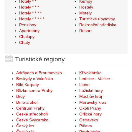
Hotely * *
Kempy
Hotely * * *
Hostely
Hotely * * * *
Motely
Hotely * * * * *
Turistické ubytovny
Penziony
Rekreační střediska
Apartmány
Resort
Chalupy
Chaty
Turistické regiony
Adršpach a Broumovsko
Křivoklátsko
Beskydy a Valašsko
Lednice - Valtice
Bílé Karpaty
Lipno
Blízko centra Prahy
Lužické hory
Brdy
Máchův kraj
Brno a okolí
Moravský kras
Centrum Prahy
Okolí Prahy
České středohoří
Orlické hory
České Švýcarsko
Ostravsko
Český les
Pálava
Český ráj
Pardubicko