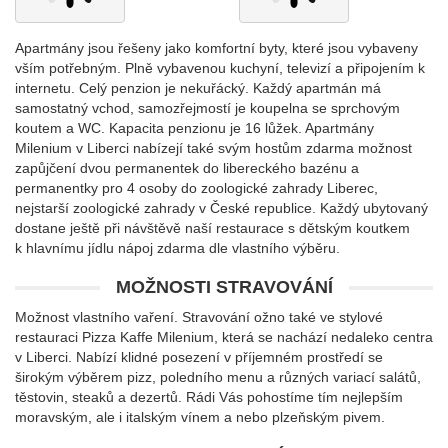
Apartmány jsou řešeny jako komfortní byty, které jsou vybaveny
vším potřebným. Plně vybavenou kuchyní, televizí a připojením k
internetu. Celý penzion je nekuřácký. Každý apartmán má
samostatný vchod, samozřejmostí je koupelna se sprchovým
koutem a WC. Kapacita penzionu je 16 lůžek. Apartmány
Milenium v Liberci nabízejí také svým hostům zdarma možnost
zapůjčení dvou permanentek do libereckého bazénu a
permanentky pro 4 osoby do zoologické zahrady Liberec,
nejstarší zoologické zahrady v České republice. Každý ubytovaný
dostane ještě při návštěvě naší restaurace s dětským koutkem
k hlavnímu jídlu nápoj zdarma dle vlastního výběru.
MOŽNOSTI STRAVOVÁNÍ
Možnost vlastního vaření. Stravování ožno také ve stylové
restauraci Pizza Kaffe Milenium, která se nachází nedaleko centra
v Liberci. Nabízí klidné posezení v příjemném prostředí se
širokým výběrem pizz, poledního menu a různých variací salátů,
těstovin, steaků a dezertů. Rádi Vás pohostíme tím nejlepším
moravským, ale i italským vínem a nebo plzeňským pivem.