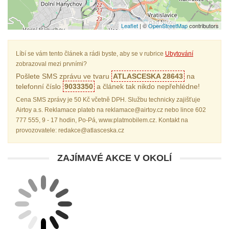
Leaflet
| ©
OpenStreetMap
contributors
Líbí se vám tento článek a rádi byste, aby se v rubrice
Ubytování
zobrazoval mezi prvními?
Pošlete SMS zprávu ve tvaru
ATLASCESKA 28643
na
telefonní číslo
9033350
a článek tak nikdo nepřehlédne!
Cena SMS zprávy je 50 Kč včetně DPH. Službu technicky zajišťuje
Airtoy a.s. Reklamace plateb na reklamace@airtoy.cz nebo lince 602
777 555, 9 - 17 hodin, Po-Pá, www.platmobilem.cz. Kontakt na
provozovatele: redakce@atlasceska.cz
ZAJÍMAVÉ AKCE V OKOLÍ