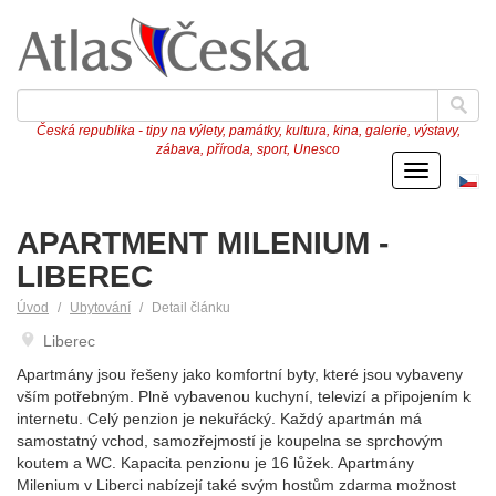
Česká republika - tipy na výlety, památky, kultura, kina, galerie, výstavy,
zábava, příroda, sport, Unesco
Menu
Če
ve
APARTMENT MILENIUM -
LIBEREC
Úvod
Ubytování
Detail článku
Liberec
Apartmány jsou řešeny jako komfortní byty, které jsou vybaveny
vším potřebným. Plně vybavenou kuchyní, televizí a připojením k
internetu. Celý penzion je nekuřácký. Každý apartmán má
samostatný vchod, samozřejmostí je koupelna se sprchovým
koutem a WC. Kapacita penzionu je 16 lůžek. Apartmány
Milenium v Liberci nabízejí také svým hostům zdarma možnost