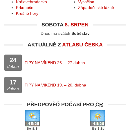
Královehradecko
Vysočina
Krkonoše
Západočeské lázně
Krušné hory
SOBOTA
8. SRPEN
Dnes má svátek
Soběslav
AKTUÁLNĚ Z
ATLASU ČESKA
24
TIPY NA VÍKEND 26. – 27 dubna
duben
17
TIPY NA VÍKEND 19. – 20. dubna
duben
PŘEDPOVĚĎ POČASÍ PRO
ČR