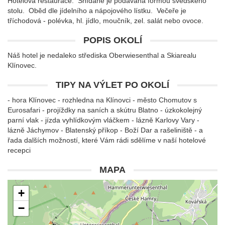
Hotelová restaurace. Snídaně je podávána formou švédského
stolu. Oběd dle jídelního a nápojového lístku. Večeře je
tříchodová - polévka, hl. jídlo, moučník, zel. salát nebo ovoce.
POPIS OKOLÍ
Náš hotel je nedaleko střediska Oberwiesenthal a Skiarealu
Klínovec.
TIPY NA VÝLET PO OKOLÍ
- hora Klínovec - rozhledna na Klínovci - město Chomutov s
Eurosafari - projíždky na saních a skútru Blatno - úzkokolejný
parní vlak - jízda vyhlídkovým vláčkem - lázně Karlovy Vary -
lázně Jáchymov - Blatenský příkop - Boží Dar a rašeliniště - a
řada dalších možností, které Vám rádi sdělíme v naší hotelové
recepci
MAPA
+
−