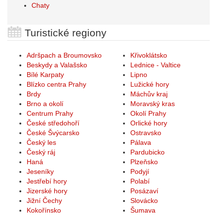
Chaty
Turistické regiony
Adršpach a Broumovsko
Křivoklátsko
Beskydy a Valašsko
Lednice - Valtice
Bílé Karpaty
Lipno
Blízko centra Prahy
Lužické hory
Brdy
Máchův kraj
Brno a okolí
Moravský kras
Centrum Prahy
Okolí Prahy
České středohoří
Orlické hory
České Švýcarsko
Ostravsko
Český les
Pálava
Český ráj
Pardubicko
Haná
Plzeňsko
Jeseníky
Podyjí
Jestřebí hory
Polabí
Jizerské hory
Posázaví
Jižní Čechy
Slovácko
Kokořínsko
Šumava