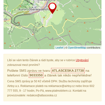
Leaflet
| ©
OpenStreetMap
contributors
Líbí se vám tento článek a rádi byste, aby se v rubrice
Ubytování
zobrazoval mezi prvními?
Pošlete SMS zprávu ve tvaru
ATLASCESKA 27738
na
telefonní číslo
9033350
a článek tak nikdo nepřehlédne!
Cena SMS zprávy je 50 Kč včetně DPH. Službu technicky zajišťuje
Airtoy a.s. Reklamace plateb na reklamace@airtoy.cz nebo lince 602
777 555, 9 - 17 hodin, Po-Pá, www.platmobilem.cz. Kontakt na
provozovatele: redakce@atlasceska.cz