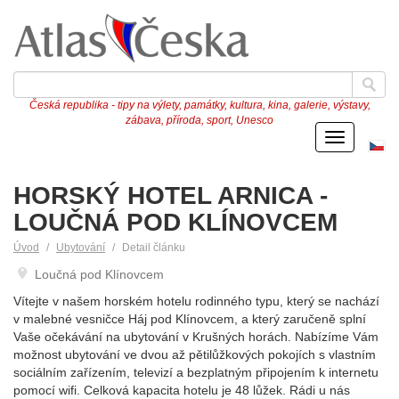
Česká republika - tipy na výlety, památky, kultura, kina, galerie, výstavy,
zábava, příroda, sport, Unesco
Menu
Če
ve
HORSKÝ HOTEL ARNICA -
LOUČNÁ POD KLÍNOVCEM
Úvod
Ubytování
Detail článku
Loučná pod Klínovcem
Vítejte v našem horském hotelu rodinného typu, který se nachází
v malebné vesničce Háj pod Klínovcem, a který zaručeně splní
Vaše očekávání na ubytování v Krušných horách. Nabízíme Vám
možnost ubytování ve dvou až pětilůžkových pokojích s vlastním
sociálním zařízením, televizí a bezplatným připojením k internetu
pomocí wifi. Celková kapacita hotelu je 48 lůžek. Rádi u nás