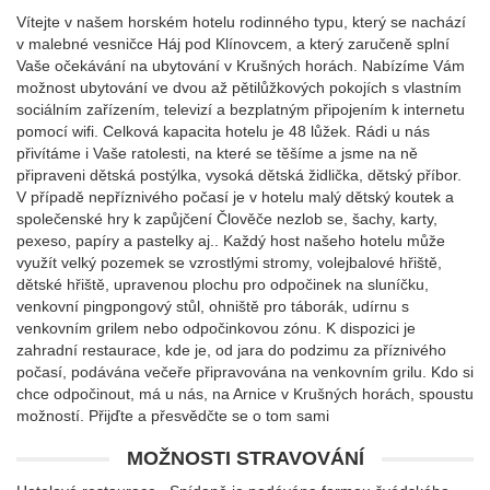
Vítejte v našem horském hotelu rodinného typu, který se nachází
v malebné vesničce Háj pod Klínovcem, a který zaručeně splní
Vaše očekávání na ubytování v Krušných horách. Nabízíme Vám
možnost ubytování ve dvou až pětilůžkových pokojích s vlastním
sociálním zařízením, televizí a bezplatným připojením k internetu
pomocí wifi. Celková kapacita hotelu je 48 lůžek. Rádi u nás
přivítáme i Vaše ratolesti, na které se těšíme a jsme na ně
připraveni dětská postýlka, vysoká dětská židlička, dětský příbor.
V případě nepříznivého počasí je v hotelu malý dětský koutek a
společenské hry k zapůjčení Člověče nezlob se, šachy, karty,
pexeso, papíry a pastelky aj.. Každý host našeho hotelu může
využít velký pozemek se vzrostlými stromy, volejbalové hřiště,
dětské hřiště, upravenou plochu pro odpočinek na sluníčku,
venkovní pingpongový stůl, ohniště pro táborák, udírnu s
venkovním grilem nebo odpočinkovou zónu. K dispozici je
zahradní restaurace, kde je, od jara do podzimu za příznivého
počasí, podávána večeře připravována na venkovním grilu. Kdo si
chce odpočinout, má u nás, na Arnice v Krušných horách, spoustu
možností. Přijďte a přesvědčte se o tom sami
MOŽNOSTI STRAVOVÁNÍ