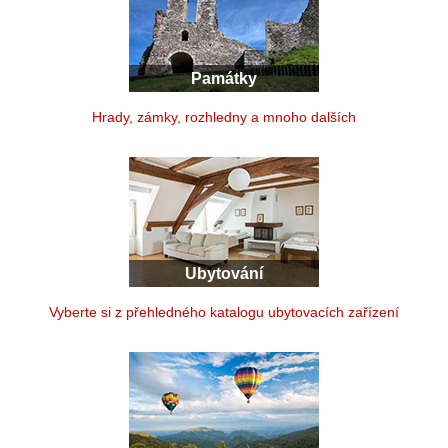
Památky
Hrady, zámky, rozhledny a mnoho dalších
Ubytování
Vyberte si z přehledného katalogu ubytovacích zařízení