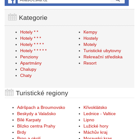
Kategorie
Hotely * *
Kempy
Hotely * * *
Hostely
Hotely * * * *
Motely
Hotely * * * * *
Turistické ubytovny
Penziony
Rekreační střediska
Apartmány
Resort
Chalupy
Chaty
Turistické regiony
Adršpach a Broumovsko
Křivoklátsko
Beskydy a Valašsko
Lednice - Valtice
Bílé Karpaty
Lipno
Blízko centra Prahy
Lužické hory
Brdy
Máchův kraj
Brno a okolí
Moravský kras