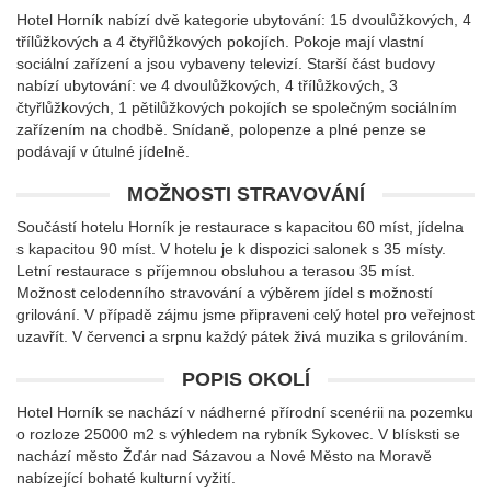
Hotel Horník nabízí dvě kategorie ubytování: 15 dvoulůžkových, 4
třílůžkových a 4 čtyřlůžkových pokojích. Pokoje mají vlastní
sociální zařízení a jsou vybaveny televizí. Starší část budovy
nabízí ubytování: ve 4 dvoulůžkových, 4 třílůžkových, 3
čtyřlůžkových, 1 pětilůžkových pokojích se společným sociálním
zařízením na chodbě. Snídaně, polopenze a plné penze se
podávají v útulné jídelně.
MOŽNOSTI STRAVOVÁNÍ
Součástí hotelu Horník je restaurace s kapacitou 60 míst, jídelna
s kapacitou 90 míst. V hotelu je k dispozici salonek s 35 místy.
Letní restaurace s příjemnou obsluhou a terasou 35 míst.
Možnost celodenního stravování a výběrem jídel s možností
grilování. V případě zájmu jsme připraveni celý hotel pro veřejnost
uzavřít. V červenci a srpnu každý pátek živá muzika s grilováním.
POPIS OKOLÍ
Hotel Horník se nachází v nádherné přírodní scenérii na pozemku
o rozloze 25000 m2 s výhledem na rybník Sykovec. V blísksti se
nachází město Žďár nad Sázavou a Nové Město na Moravě
nabízející bohaté kulturní vyžití.