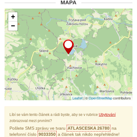
MAPA
+
−
Leaflet
| ©
OpenStreetMap
contributors
Líbí se vám tento článek a rádi byste, aby se v rubrice
Ubytování
zobrazoval mezi prvními?
Pošlete SMS zprávu ve tvaru
ATLASCESKA 26780
na
telefonní číslo
9033350
a článek tak nikdo nepřehlédne!