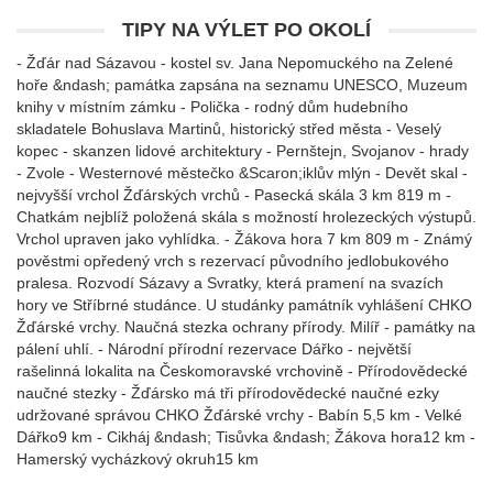
TIPY NA VÝLET PO OKOLÍ
- Žďár nad Sázavou - kostel sv. Jana Nepomuckého na Zelené
hoře &ndash; památka zapsána na seznamu UNESCO, Muzeum
knihy v místním zámku - Polička - rodný dům hudebního
skladatele Bohuslava Martinů, historický střed města - Veselý
kopec - skanzen lidové architektury - Pernštejn, Svojanov - hrady
- Zvole - Westernové městečko &Scaron;iklův mlýn - Devět skal -
nejvyšší vrchol Žďárských vrchů - Pasecká skála 3 km 819 m -
Chatkám nejblíž položená skála s možností hrolezeckých výstupů.
Vrchol upraven jako vyhlídka. - Žákova hora 7 km 809 m - Známý
pověstmi opředený vrch s rezervací původního jedlobukového
pralesa. Rozvodí Sázavy a Svratky, která pramení na svazích
hory ve Stříbrné studánce. U studánky památník vyhlášení CHKO
Žďárské vrchy. Naučná stezka ochrany přírody. Milíř - památky na
pálení uhlí. - Národní přírodní rezervace Dářko - největší
rašelinná lokalita na Českomoravské vrchovině - Přírodovědecké
naučné stezky - Žďársko má tři přírodovědecké naučné ezky
udržované správou CHKO Žďárské vrchy - Babín 5,5 km - Velké
Dářko9 km - Cikháj &ndash; Tisůvka &ndash; Žákova hora12 km -
Hamerský vycházkový okruh15 km