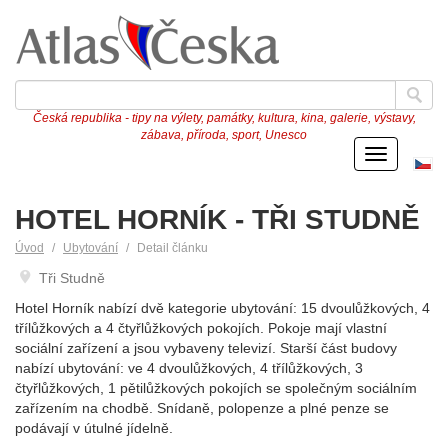
Česká republika - tipy na výlety, památky, kultura, kina, galerie, výstavy,
zábava, příroda, sport, Unesco
Menu
Če
ve
HOTEL HORNÍK - TŘI STUDNĚ
Úvod
Ubytování
Detail článku
Tři Studně
Hotel Horník nabízí dvě kategorie ubytování: 15 dvoulůžkových, 4
třílůžkových a 4 čtyřlůžkových pokojích. Pokoje mají vlastní
sociální zařízení a jsou vybaveny televizí. Starší část budovy
nabízí ubytování: ve 4 dvoulůžkových, 4 třílůžkových, 3
čtyřlůžkových, 1 pětilůžkových pokojích se společným sociálním
zařízením na chodbě. Snídaně, polopenze a plné penze se
podávají v útulné jídelně.