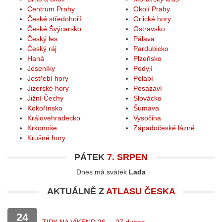
Centrum Prahy
Okolí Prahy
České středohoří
Orlické hory
České Švýcarsko
Ostravsko
Český les
Pálava
Český ráj
Pardubicko
Haná
Plzeňsko
Jeseníky
Podyjí
Jestřebí hory
Polabí
Jizerské hory
Posázaví
Jižní Čechy
Slovácko
Kokořínsko
Šumava
Královehradecko
Vysočina
Krkonoše
Západočeské lázně
Krušné hory
PÁTEK
7. SRPEN
Dnes má svátek
Lada
AKTUÁLNĚ Z
ATLASU ČESKA
24