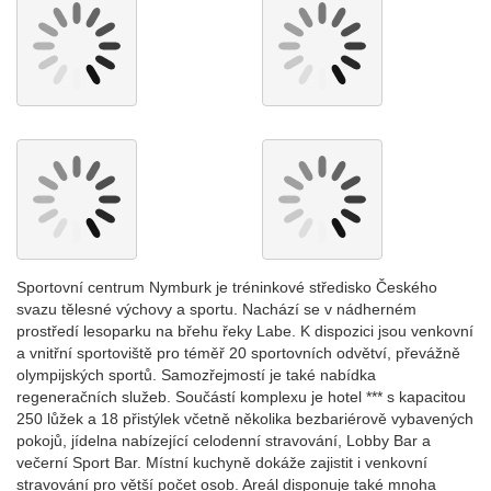
Sportovní centrum Nymburk je tréninkové středisko Českého
svazu tělesné výchovy a sportu. Nachází se v nádherném
prostředí lesoparku na břehu řeky Labe. K dispozici jsou venkovní
a vnitřní sportoviště pro téměř 20 sportovních odvětví, převážně
olympijských sportů. Samozřejmostí je také nabídka
regeneračních služeb. Součástí komplexu je hotel *** s kapacitou
250 lůžek a 18 přistýlek včetně několika bezbariérově vybavených
pokojů, jídelna nabízející celodenní stravování, Lobby Bar a
večerní Sport Bar. Místní kuchyně dokáže zajistit i venkovní
stravování pro větší počet osob. Areál disponuje také mnoha