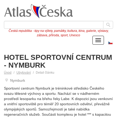
Česká republika - tipy na výlety, památky, kultura, kina, galerie, výstavy,
zábava, příroda, sport, Unesco
Menu
Če
ve
HOTEL SPORTOVNÍ CENTRUM
- NYMBURK
Úvod
Ubytování
Detail článku
Nymburk
Sportovní centrum Nymburk je tréninkové středisko Českého
svazu tělesné výchovy a sportu. Nachází se v nádherném
prostředí lesoparku na břehu řeky Labe. K dispozici jsou venkovní
a vnitřní sportoviště pro téměř 20 sportovních odvětví, převážně
olympijských sportů. Samozřejmostí je také nabídka
regeneračních služeb. Součástí komplexu je hotel *** s kapacitou