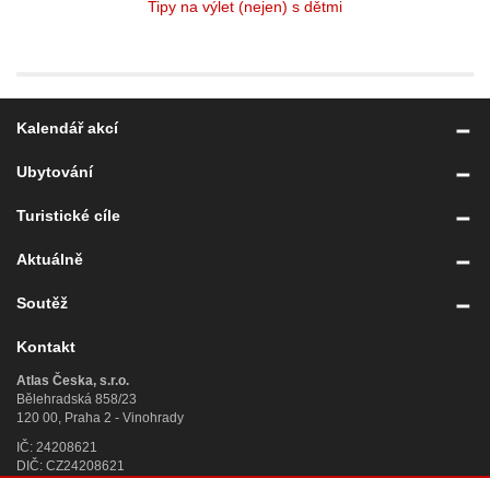
Tipy na výlet (nejen) s dětmi
Kalendář akcí
Ubytování
Turistické cíle
Aktuálně
Soutěž
Kontakt
Atlas Česka, s.r.o.
Bělehradská 858/23
120 00, Praha 2 - Vinohrady
IČ: 24208621
DIČ: CZ24208621