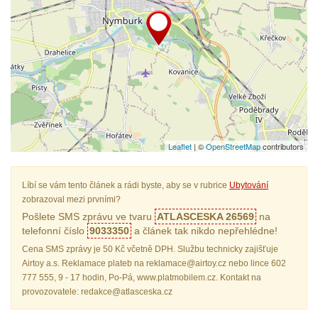
Leaflet
| ©
OpenStreetMap
contributors
Líbí se vám tento článek a rádi byste, aby se v rubrice
Ubytování
zobrazoval mezi prvními?
Pošlete SMS zprávu ve tvaru
ATLASCESKA 26569
na
telefonní číslo
9033350
a článek tak nikdo nepřehlédne!
Cena SMS zprávy je 50 Kč včetně DPH. Službu technicky zajišťuje
Airtoy a.s. Reklamace plateb na reklamace@airtoy.cz nebo lince 602
777 555, 9 - 17 hodin, Po-Pá, www.platmobilem.cz. Kontakt na
provozovatele: redakce@atlasceska.cz