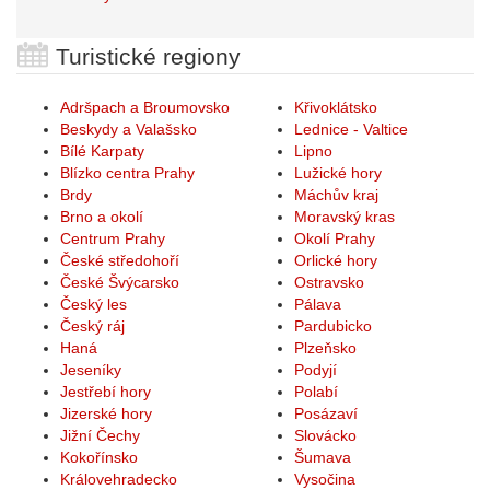
Turistické regiony
Adršpach a Broumovsko
Křivoklátsko
Beskydy a Valašsko
Lednice - Valtice
Bílé Karpaty
Lipno
Blízko centra Prahy
Lužické hory
Brdy
Máchův kraj
Brno a okolí
Moravský kras
Centrum Prahy
Okolí Prahy
České středohoří
Orlické hory
České Švýcarsko
Ostravsko
Český les
Pálava
Český ráj
Pardubicko
Haná
Plzeňsko
Jeseníky
Podyjí
Jestřebí hory
Polabí
Jizerské hory
Posázaví
Jižní Čechy
Slovácko
Kokořínsko
Šumava
Královehradecko
Vysočina