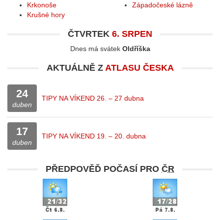
Krkonoše
Západočeské lázně
Krušné hory
ČTVRTEK
6. SRPEN
Dnes má svátek
Oldříška
AKTUÁLNĚ Z
ATLASU ČESKA
24
TIPY NA VÍKEND 26. – 27 dubna
duben
17
TIPY NA VÍKEND 19. – 20. dubna
duben
PŘEDPOVĚĎ POČASÍ PRO
ČR