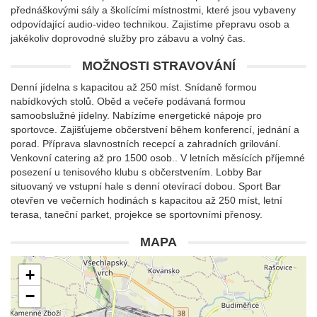
přednáškovými sály a školícími místnostmi, které jsou vybaveny
odpovídající audio-video technikou. Zajistíme přepravu osob a
jakékoliv doprovodné služby pro zábavu a volný čas.
MOŽNOSTI STRAVOVÁNÍ
Denní jídelna s kapacitou až 250 míst. Snídaně formou
nabídkových stolů. Oběd a večeře podávaná formou
samoobslužné jídelny. Nabízíme energetické nápoje pro
sportovce. Zajišťujeme občerstvení během konferencí, jednání a
porad. Příprava slavnostních recepcí a zahradních grilování.
Venkovní catering až pro 1500 osob.. V letních měsících příjemné
posezení u tenisového klubu s občerstvením. Lobby Bar
situovaný ve vstupní hale s denní otevírací dobou. Sport Bar
otevřen ve večerních hodinách s kapacitou až 250 míst, letní
terasa, taneční parket, projekce se sportovními přenosy.
MAPA
+
−