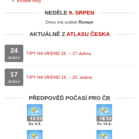
Krušné hory
NEDĚLE
9. SRPEN
Dnes má svátek
Roman
AKTUÁLNĚ Z
ATLASU ČESKA
24
TIPY NA VÍKEND 26. – 27 dubna
duben
17
TIPY NA VÍKEND 19. – 20. dubna
duben
PŘEDPOVĚĎ POČASÍ PRO
ČR