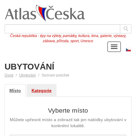
Česká republika - tipy na výlety, památky, kultura, kina, galerie, výstavy,
zábava, příroda, sport, Unesco
Menu
Če
ve
UBYTOVÁNÍ
Úvod
Ubytování
Seznam položek
Místo
Kategorie
Vyberte místo
Můžete upřesnit místo a zobrazit tak jen nabídky ubytování v
konkrétní lokalitě.