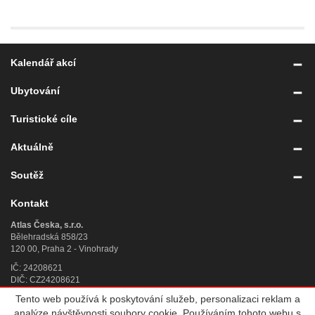
Kalendář akcí
Ubytování
Turistické cíle
Aktuálně
Soutěž
Kontakt
Atlas Česka, s.r.o.
Bělehradská 858/23
120 00, Praha 2 - Vinohrady
IČ: 24208621
DIČ: CZ24208621
Tento web používá k poskytování služeb, personalizaci reklam a
Úplný kontakt
»
analýze návštěvnosti soubory cookie. Používáním tohoto webu s