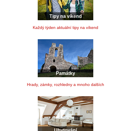
Tipy na víkend
Každý týden aktuální tipy na víkend
Památky
Hrady, zámky, rozhledny a mnoho dalších
Ubytování