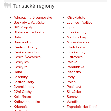
Turistické regiony
Adršpach a Broumovsko
Křivoklátsko
Beskydy a Valašsko
Lednice - Valtice
Bílé Karpaty
Lipno
Blízko centra Prahy
Lužické hory
Brdy
Máchův kraj
Brno a okolí
Moravský kras
Centrum Prahy
Okolí Prahy
České středohoří
Orlické hory
České Švýcarsko
Ostravsko
Český les
Pálava
Český ráj
Pardubicko
Haná
Plzeňsko
Jeseníky
Podyjí
Jestřebí hory
Polabí
Jizerské hory
Posázaví
Jižní Čechy
Slovácko
Kokořínsko
Šumava
Královehradecko
Vysočina
Krkonoše
Západočeské lázně