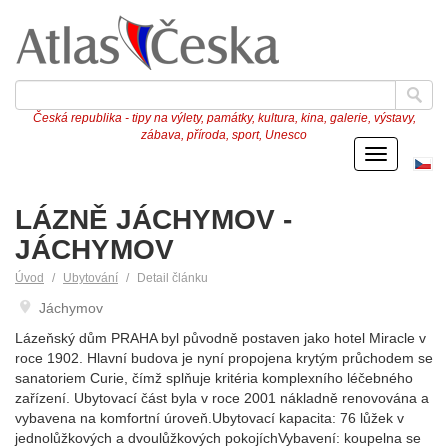
Česká republika - tipy na výlety, památky, kultura, kina, galerie, výstavy,
zábava, příroda, sport, Unesco
Menu
Če
ve
LÁZNĚ JÁCHYMOV -
JÁCHYMOV
Úvod
Ubytování
Detail článku
Jáchymov
Lázeňský dům PRAHA byl původně postaven jako hotel Miracle v
roce 1902. Hlavní budova je nyní propojena krytým průchodem se
sanatoriem Curie, čímž splňuje kritéria komplexního léčebného
zařízení. Ubytovací část byla v roce 2001 nákladně renovována a
vybavena na komfortní úroveň.Ubytovací kapacita: 76 lůžek v
jednolůžkových a dvoulůžkových pokojíchVybavení: koupelna se