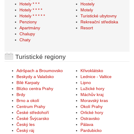
Hotely * * *
Hostely
Hotely * * * *
Motely
Hotely * * * * *
Turistické ubytovny
Penziony
Rekreační střediska
Apartmány
Resort
Chalupy
Chaty
Turistické regiony
Adršpach a Broumovsko
Křivoklátsko
Beskydy a Valašsko
Lednice - Valtice
Bílé Karpaty
Lipno
Blízko centra Prahy
Lužické hory
Brdy
Máchův kraj
Brno a okolí
Moravský kras
Centrum Prahy
Okolí Prahy
České středohoří
Orlické hory
České Švýcarsko
Ostravsko
Český les
Pálava
Český ráj
Pardubicko