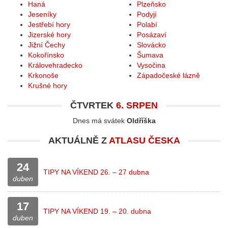
Haná
Plzeňsko
Jeseníky
Podyjí
Jestřebí hory
Polabí
Jizerské hory
Posázaví
Jižní Čechy
Slovácko
Kokořínsko
Šumava
Královehradecko
Vysočina
Krkonoše
Západočeské lázně
Krušné hory
ČTVRTEK
6. SRPEN
Dnes má svátek
Oldříška
AKTUÁLNĚ Z
ATLASU ČESKA
24
TIPY NA VÍKEND 26. – 27 dubna
duben
17
TIPY NA VÍKEND 19. – 20. dubna
duben