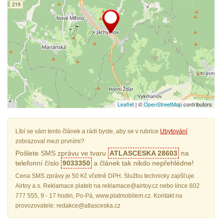
Leaflet
| ©
OpenStreetMap
contributors
Líbí se vám tento článek a rádi byste, aby se v rubrice
Ubytování
zobrazoval mezi prvními?
Pošlete SMS zprávu ve tvaru
ATLASCESKA 28603
na
telefonní číslo
9033350
a článek tak nikdo nepřehlédne!
Cena SMS zprávy je 50 Kč včetně DPH. Službu technicky zajišťuje
Airtoy a.s. Reklamace plateb na reklamace@airtoy.cz nebo lince 602
777 555, 9 - 17 hodin, Po-Pá, www.platmobilem.cz. Kontakt na
provozovatele: redakce@atlasceska.cz