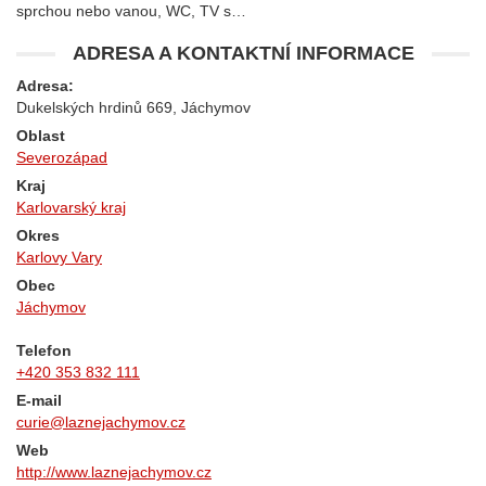
sprchou nebo vanou, WC, TV s…
ADRESA A KONTAKTNÍ INFORMACE
Adresa:
Dukelských hrdinů 669, Jáchymov
Oblast
Severozápad
Kraj
Karlovarský kraj
Okres
Karlovy Vary
Obec
Jáchymov
Telefon
+420 353 832 111
E-mail
curie@laznejachymov.cz
Web
http://www.laznejachymov.cz