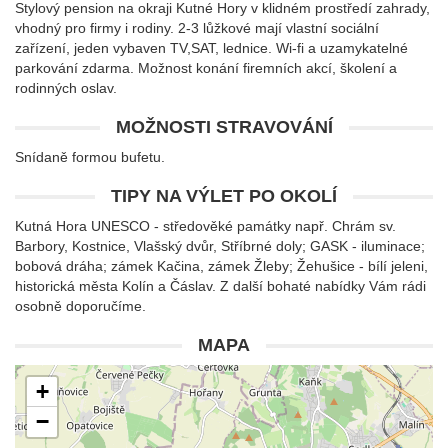
Stylový pension na okraji Kutné Hory v klidném prostředí zahrady,
vhodný pro firmy i rodiny. 2-3 lůžkové mají vlastní sociální
zařízení, jeden vybaven TV,SAT, lednice. Wi-fi a uzamykatelné
parkování zdarma. Možnost konání firemních akcí, školení a
rodinných oslav.
MOŽNOSTI STRAVOVÁNÍ
Snídaně formou bufetu.
TIPY NA VÝLET PO OKOLÍ
Kutná Hora UNESCO - středověké památky např. Chrám sv.
Barbory, Kostnice, Vlašský dvůr, Stříbrné doly; GASK - iluminace;
bobová dráha; zámek Kačina, zámek Žleby; Žehušice - bílí jeleni,
historická města Kolín a Čáslav. Z další bohaté nabídky Vám rádi
osobně doporučíme.
MAPA
+
−