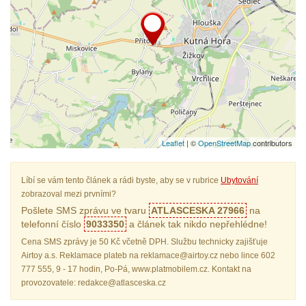
Leaflet
| ©
OpenStreetMap
contributors
Líbí se vám tento článek a rádi byste, aby se v rubrice
Ubytování
zobrazoval mezi prvními?
Pošlete SMS zprávu ve tvaru
ATLASCESKA 27966
na
telefonní číslo
9033350
a článek tak nikdo nepřehlédne!
Cena SMS zprávy je 50 Kč včetně DPH. Službu technicky zajišťuje
Airtoy a.s. Reklamace plateb na reklamace@airtoy.cz nebo lince 602
777 555, 9 - 17 hodin, Po-Pá, www.platmobilem.cz. Kontakt na
provozovatele: redakce@atlasceska.cz