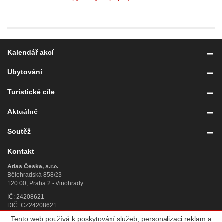
Kalendář akcí
Ubytování
Turistické cíle
Aktuálně
Soutěž
Kontakt
Atlas Česka, s.r.o.
Bělehradská 858/23
120 00, Praha 2 - Vinohrady
IČ: 24208621
DIČ: CZ24208621
Tento web používá k poskytování služeb, personalizaci reklam a
Úplný kontakt
»