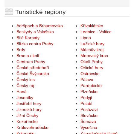
Turistické regiony
Adršpach a Broumovsko
Křivoklátsko
Beskydy a Valašsko
Lednice - Valtice
Bílé Karpaty
Lipno
Blízko centra Prahy
Lužické hory
Brdy
Máchův kraj
Brno a okolí
Moravský kras
Centrum Prahy
Okolí Prahy
České středohoří
Orlické hory
České Švýcarsko
Ostravsko
Český les
Pálava
Český ráj
Pardubicko
Haná
Plzeňsko
Jeseníky
Podyjí
Jestřebí hory
Polabí
Jizerské hory
Posázaví
Jižní Čechy
Slovácko
Kokořínsko
Šumava
Královehradecko
Vysočina
Krkonoše
Západočeské lázně