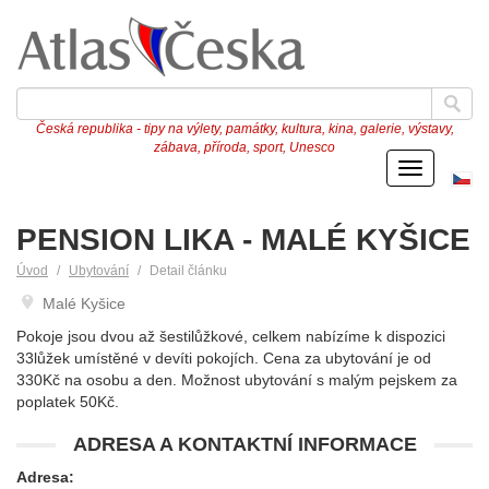
Česká republika - tipy na výlety, památky, kultura, kina, galerie, výstavy,
zábava, příroda, sport, Unesco
Menu
Če
ve
PENSION LIKA - MALÉ KYŠICE
Úvod
Ubytování
Detail článku
Malé Kyšice
Pokoje jsou dvou až šestilůžkové, celkem nabízíme k dispozici
33lůžek umístěné v devíti pokojích. Cena za ubytování je od
330Kč na osobu a den. Možnost ubytování s malým pejskem za
poplatek 50Kč.
ADRESA A KONTAKTNÍ INFORMACE
Adresa: