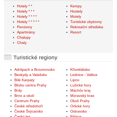
Hotely * *
Kempy
Hotely * * *
Hostely
Hotely * * * *
Motely
Hotely * * * * *
Turistické ubytovny
Penziony
Rekreační střediska
Apartmány
Resort
Chalupy
Chaty
Turistické regiony
Adršpach a Broumovsko
Křivoklátsko
Beskydy a Valašsko
Lednice - Valtice
Bílé Karpaty
Lipno
Blízko centra Prahy
Lužické hory
Brdy
Máchův kraj
Brno a okolí
Moravský kras
Centrum Prahy
Okolí Prahy
České středohoří
Orlické hory
České Švýcarsko
Ostravsko
Český les
Pálava