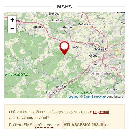
MAPA
+
−
Leaflet
| ©
OpenStreetMap
contributors
Líbí se vám tento článek a rádi byste, aby se v rubrice
Ubytování
zobrazoval mezi prvními?
Pošlete SMS zprávu ve tvaru
ATLASCESKA 28248
na