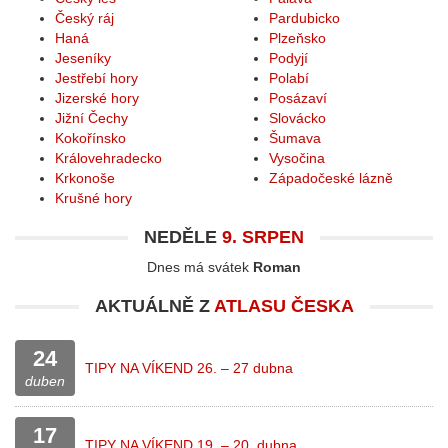
Český ráj
Pardubicko
Haná
Plzeňsko
Jeseníky
Podyjí
Jestřebí hory
Polabí
Jizerské hory
Posázaví
Jižní Čechy
Slovácko
Kokořínsko
Šumava
Královehradecko
Vysočina
Krkonoše
Západočeské lázně
Krušné hory
NEDĚLE
9. SRPEN
Dnes má svátek
Roman
AKTUÁLNĚ Z
ATLASU ČESKA
24
TIPY NA VÍKEND 26. – 27 dubna
duben
17
TIPY NA VÍKEND 19. – 20. dubna