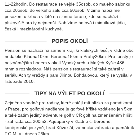
11-22hodin. Do restaurace se vejde 35osob, do malého salonku
cca 20osob, do velkého sálu cca 50osob. V zimě nabízíme
posezení u krbu a v létě na slunné terase, kde se nachází i
pískoviště pro ty nejmenší. Nabízíme hotová i minutková jídla,
česká i mezinárodní kuchyně.
POPIS OKOLÍ
Pension se nachází na samém kraji křiklátských lesů, v klidné obci
nedaleko Kladna10km, Berouna15km a Prahy20km. Pro turisty je
nejznámějším bodem v okolí Vysoký vrch u Malých Kyšic 486
mnm s rozhlednou. Náš pension s restaurací si také zahrál v
seriálu Ach ty vraždy s paní Jiřinou Bohdalovou, který se vysílal v
listopadu 2010.
TIPY NA VÝLET PO OKOLÍ
Zejména vhodné pro rodiny, které chtějí mít blízko za památkami
v Praze, pro golfové nadšence je golfové hřiště vzdáleno jen 5km
a také zatím jediný adventure golf v ČR golf na zmenšeném hřišti
- zahrada cca 200m2. Aquaparky v Kladně či Berouně,
koněpruské jeskyně, hrad Křivoklát, zámecká zahrada a památník
T.G.M. v Lánech 25km.