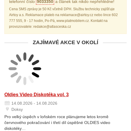
telefonní číslo
9033350
a článek tak nikdo nepřehlédne!
Cena SMS zprávy je 50 Kč včetně DPH. Službu technicky zajišťuje
Airtoy a.s. Reklamace plateb na reklamace@airtoy.cz nebo lince 602
777 555, 9 - 17 hodin, Po-Pá, www.platmobilem.cz. Kontakt na
provozovatele: redakce@atlasceska.cz
ZAJÍMAVÉ AKCE V OKOLÍ
Oldies Video Diskotéka vol. 3
14.08.2026 - 14.08.2026
Doksy
Pro velký úspěch v loňském roce plánujeme letos kromě
červnového pokračování i třetí díl úspěšné OLDIES video
diskotéky…