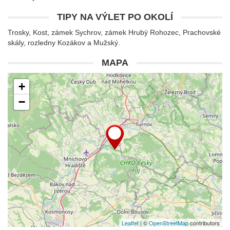
TIPY NA VÝLET PO OKOLÍ
Trosky, Kost, zámek Sychrov, zámek Hrubý Rohozec, Prachovské
skály, rozledny Kozákov a Mužský.
MAPA
+
−
Leaflet
| ©
OpenStreetMap
contributors