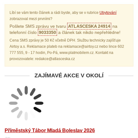
Líbí se vám tento článek a rádi byste, aby se v rubrice
Ubytování
zobrazoval mezi prvními?
Pošlete SMS zprávu ve tvaru
ATLASCESKA 24914
na
telefonní číslo
9033350
a článek tak nikdo nepřehlédne!
Cena SMS zprávy je 50 Kč včetně DPH. Službu technicky zajišťuje
Airtoy a.s. Reklamace plateb na reklamace@airtoy.cz nebo lince 602
777 555, 9 - 17 hodin, Po-Pá, www.platmobilem.cz. Kontakt na
provozovatele: redakce@atlasceska.cz
ZAJÍMAVÉ AKCE V OKOLÍ
Příměstský Tábor Mladá Boleslav 2026