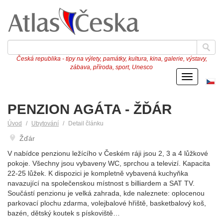
Česká republika - tipy na výlety, památky, kultura, kina, galerie, výstavy,
zábava, příroda, sport, Unesco
Menu
Če
ve
PENZION AGÁTA - ŽĎÁR
Úvod
Ubytování
Detail článku
Žďár
V nabídce penzionu ležícího v Českém ráji jsou 2, 3 a 4 lůžkové
pokoje. Všechny jsou vybaveny WC, sprchou a televizí. Kapacita
22-25 lůžek. K dispozici je kompletně vybavená kuchyňka
navazující na společenskou místnost s billiardem a SAT TV.
Součástí penzionu je velká zahrada, kde naleznete: oplocenou
parkovací plochu zdarma, volejbalové hřiště, basketbalový koš,
bazén, dětský koutek s pískoviště…