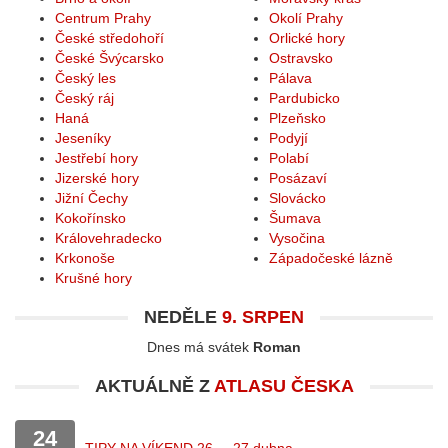
Centrum Prahy
Okolí Prahy
České středohoří
Orlické hory
České Švýcarsko
Ostravsko
Český les
Pálava
Český ráj
Pardubicko
Haná
Plzeňsko
Jeseníky
Podyjí
Jestřebí hory
Polabí
Jizerské hory
Posázaví
Jižní Čechy
Slovácko
Kokořínsko
Šumava
Královehradecko
Vysočina
Krkonoše
Západočeské lázně
Krušné hory
NEDĚLE
9. SRPEN
Dnes má svátek
Roman
AKTUÁLNĚ Z
ATLASU ČESKA
24