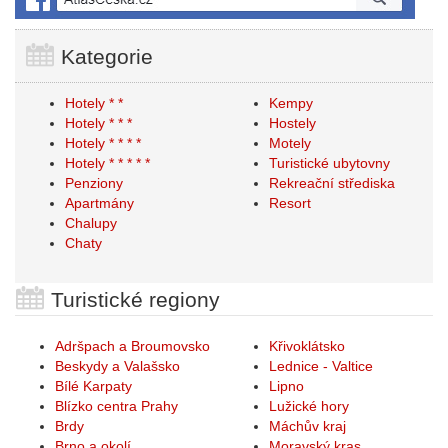
Kategorie
Hotely * *
Kempy
Hotely * * *
Hostely
Hotely * * * *
Motely
Hotely * * * * *
Turistické ubytovny
Penziony
Rekreační střediska
Apartmány
Resort
Chalupy
Chaty
Turistické regiony
Adršpach a Broumovsko
Křivoklátsko
Beskydy a Valašsko
Lednice - Valtice
Bílé Karpaty
Lipno
Blízko centra Prahy
Lužické hory
Brdy
Máchův kraj
Brno a okolí
Moravský kras