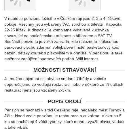
V nabídce penzionu ležícího v Českém ráji jsou 2, 3 a 4 lůžkové
pokoje. Všechny jsou vybaveny WC, sprchou a televizí. Kapacita
22-25 lůžek. K dispozici je kompletně vybavená kuchyňka
navazující na společenskou místnost s billiardem a SAT TV.
Součástí penzionu je velká zahrada, kde naleznete: oplocenou
parkovací plochu zdarma, volejbalové hřiště, basketbalový koš,
bazén, dětský koutek s pískovištěm a ohniště. V penzionu je také
možnost zapůjčení sportovních potřeb. Wifi internet.
MOŽNOSTI STRAVOVÁNÍ
Je možno objednat si pobyt se snídaní. Obědy a večeře
doporučujeme ve vedlejší restauraci nebo v některé ze tří dalších
restaurací jenž jsou vzdáleny 2-3km.
POPIS OKOLÍ
Penzion se nachází v srdci Českého ráje, nedaleko měst Turnov a
Jičín. Hned vedle penzionu je restaurace a cukrárna. V okruhu 5
km se nacházejí 4 větší rybníky, které mohou využít plavci, vodáci
a také rybáři.