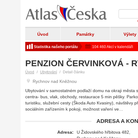
Úvod
Památky
Výlety
Statistika našeho portálu
104 460 Akcí v kalendáři
PENZION ČERVINKOVÁ - 
Úvod
Ubytování
Detail článku
Rychnov nad Kněžnou
Ubytování v samostatném podlaží domu na okraji města s
centra- bus, vlak, obchody, restaurace 5 min pěšky. Par
turistiku, služební cesty (Škoda Auto Kvasiny), návštěvy přá
sociálním zařízením k pokoji, možnost vaření ve…
ADRESA A KON
Adresa:
U Židovského hřbitova 482,