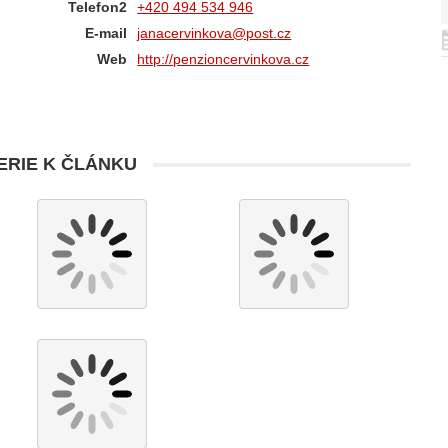
Telefon2
+420 494 534 946
E-mail
janacervinkova@post.cz
Web
http://penzioncervinkova.cz
RIE K ČLÁNKU