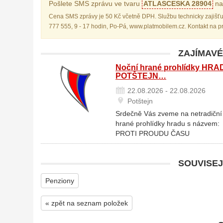
Pošlete SMS zprávu ve tvaru
ATLASCESKA 28904
na 
Cena SMS zprávy je 50 Kč včetně DPH. Službu technicky zajišťu
777 555, 9 - 17 hodin, Po-Pá, www.platmobilem.cz. Kontakt na 
ZAJÍMAVÉ
Noční hrané prohlídky HRA
POTŠTEJN…
22.08.2026 - 22.08.2026
Potštejn
Srdečně Vás zveme na netradiční
hrané prohlídky hradu s názvem:
PROTI PROUDU ČASU
SOUVISEJ
Penziony
« zpět na seznam položek