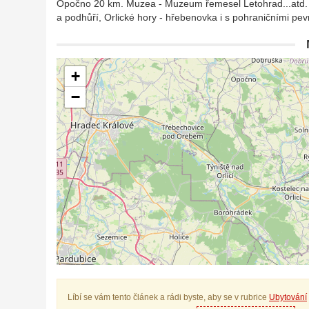
Opočno 20 km. Muzea - Muzeum řemesel Letohrad...atd. 
a podhůří, Orlické hory - hřebenovka i s pohraničními p
+
−
Líbí se vám tento článek a rádi byste, aby se v rubrice
Ubytování