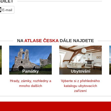
SDÍLET
E-mail
NA
ATLASE ČESKA
DÁLE NAJDETE
Památky
Ubytování
y
Hrady, zámky, rozhledny a
Vyberte si z přehledného
mnoho dalších
katalogu ubytovacích
zařízení