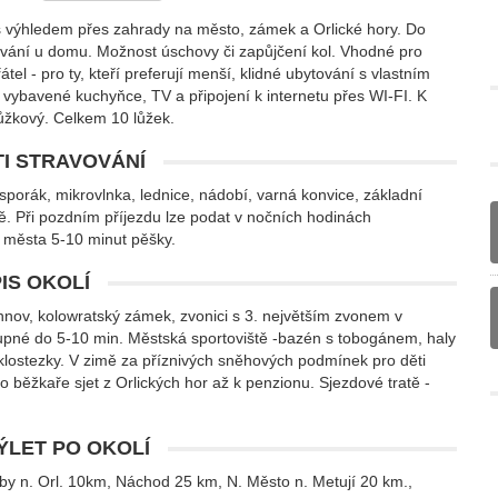
 výhledem přes zahrady na město, zámek a Orlické hory. Do
kování u domu. Možnost úschovy či zapůjčení kol. Vhodné pro
tel - pro ty, kteří preferují menší, klidné ubytování s vlastním
 vybavené kuchyňce, TV a připojení k internetu přes WI-FI. K
1lůžkový. Celkem 10 lůžek.
I STRAVOVÁNÍ
sporák, mikrovlnka, lednice, nádobí, varná konvice, základní
. Při pozdním příjezdu lze podat v nočních hodinách
ru města 5-10 minut pěšky.
IS OKOLÍ
nov, kolowratský zámek, zvonici s 3. největším zvonem v
pné do 5-10 min. Městská sportoviště -bazén s tobogánem, haly
Cyklostezky. V zimě za příznivých sněhových podmínek pro děti
běžkaře sjet z Orlických hor až k penzionu. Sjezdové tratě -
VÝLET PO OKOLÍ
eby n. Orl. 10km, Náchod 25 km, N. Město n. Metují 20 km.,