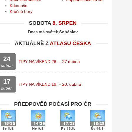
Krkonoše
Krušné hory
SOBOTA
8. SRPEN
Dnes má svátek
Soběslav
AKTUÁLNĚ Z
ATLASU ČESKA
24
TIPY NA VÍKEND 26. – 27 dubna
duben
17
TIPY NA VÍKEND 19. – 20. dubna
duben
PŘEDPOVĚĎ POČASÍ PRO
ČR