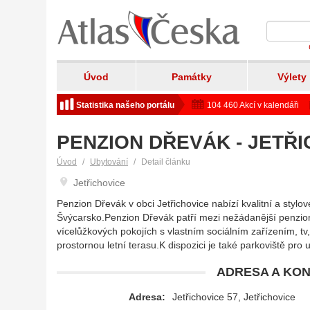
Úvod
Památky
Výlety
Statistika našeho portálu
104 460 Akcí v kalendáři
PENZION DŘEVÁK - JETŘ
Úvod
Ubytování
Detail článku
Jetřichovice
Penzion Dřevák v obci Jetřichovice nabízí kvalitní a stylo
Švýcarsko.Penzion Dřevák patří mezi nežádanější penzion
vícelůžkových pokojích s vlastním sociálním zařízením, tv
prostornou letní terasu.K dispozici je také parkoviště pro
ADRESA A KON
Adresa:
Jetřichovice 57, Jetřichovice