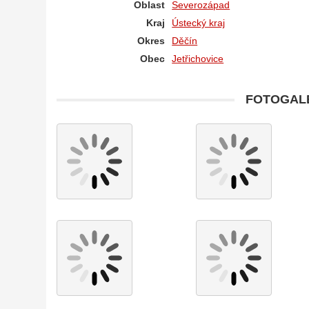
Oblast
Severozápad
Kraj
Ústecký kraj
Okres
Děčín
Obec
Jetřichovice
FOTOGALE