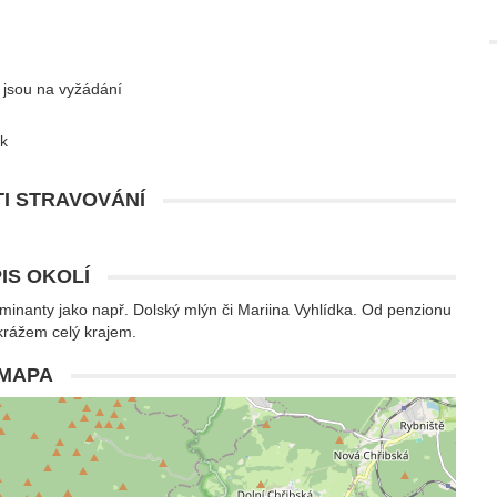
y jsou na vyžádání
ek
I STRAVOVÁNÍ
IS OKOLÍ
minanty jako např. Dolský mlýn či Mariina Vyhlídka. Od penzionu
 krážem celý krajem.
MAPA