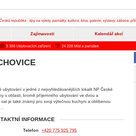
Česká republika - tipy na výlety, památky, kultura, kina, galerie, výstavy, zábava, př
Zajímavosti
Kalendář akcí
5 386 Ubytovacích zařízení
24 208 Míst a památek
ICHOVICE
vé ubytování v jedné z nejvyhledávanějších lokalit NP České
y v oblasti, kromě příjemného ubytování ve dvou a
, sat je také známý pro svoji výtečnou kuchyni a oblíbenou
 u…
TAKTNÍ INFORMACE
Telefon
+420 775 925 795