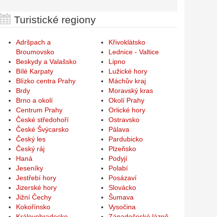
Turistické regiony
Adršpach a
Křivoklátsko
Broumovsko
Lednice - Valtice
Beskydy a Valašsko
Lipno
Bílé Karpaty
Lužické hory
Blízko centra Prahy
Máchův kraj
Brdy
Moravský kras
Brno a okolí
Okolí Prahy
Centrum Prahy
Orlické hory
České středohoří
Ostravsko
České Švýcarsko
Pálava
Český les
Pardubicko
Český ráj
Plzeňsko
Haná
Podyjí
Jeseníky
Polabí
Jestřebí hory
Posázaví
Jizerské hory
Slovácko
Jižní Čechy
Šumava
Kokořínsko
Vysočina
Královehradecko
Západočeské lázně