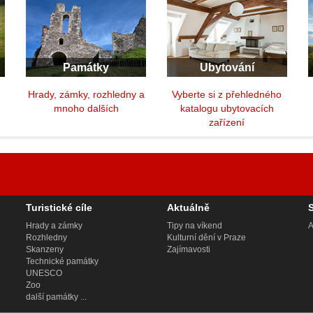
Památky
Ubytování
y
Hrady, zámky, rozhledny a
Vyberte si z přehledného
mnoho dalších
katalogu ubytovacích
zařízení
Turistické cíle
Aktuálně
Hrady a zámky
Tipy na víkend
A
Rozhledny
Kulturní dění v Praze
Skanzeny
Zajímavosti
Technické památky
UNESCO
Zoo
další památky ...