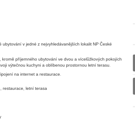
vé ubytování v jedné z nejvyhledávanějších lokalit NP České
i, kromě příjemného ubytování ve dvou a vícelůžkových pokojích
svoji výtečnou kuchyni a oblíbenou prostornou letní terasu.
ipojení na internet a restaurace.
 restaurace, letní terasa
y