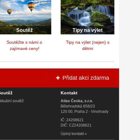
Soutěž
Tipy na výlet
Soutěžte s námi o
Tipy na výlet (nejen) s
zajímavé ceny!
dětmi
Přidat akci zdarma
Soutěž
Kontakt
ktuální soutěž
Atlas Česka, s.r.o.
Bělehradská 858/23
120 00, Praha 2 - Vinohrady
IČ: 24208621
DIČ: CZ24208621
Úplný kontakt
»