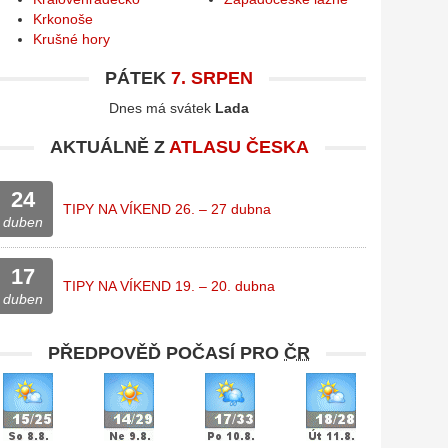
Krkonoše
Krušné hory
PÁTEK
7. SRPEN
Dnes má svátek
Lada
AKTUÁLNĚ Z
ATLASU ČESKA
24
TIPY NA VÍKEND 26. – 27 dubna
duben
17
TIPY NA VÍKEND 19. – 20. dubna
duben
PŘEDPOVĚĎ POČASÍ PRO
ČR