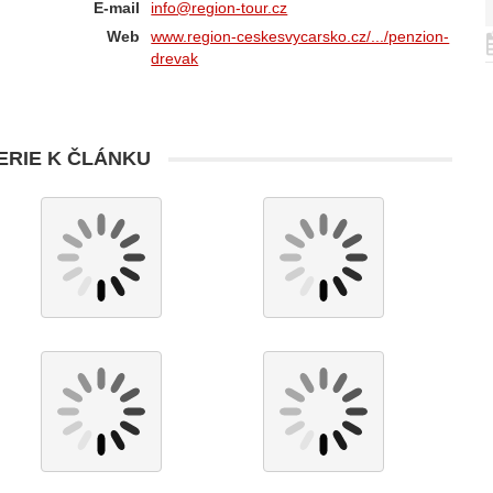
E-mail
info@region-tour.cz
Web
www.region-ceskesvycarsko.cz/.../penzion-
drevak
RIE K ČLÁNKU