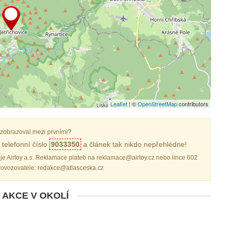
Leaflet
| ©
OpenStreetMap
contributors
zobrazoval mezi prvními?
telefonní číslo
9033350
a článek tak nikdo nepřehlédne!
je Airtoy a.s. Reklamace plateb na reklamace@airtoy.cz nebo lince 602
provozovatele: redakce@atlasceska.cz
 AKCE V OKOLÍ