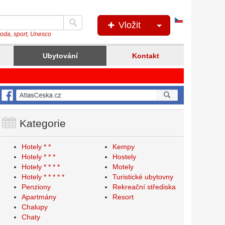
Česká
Vložit
verze
íroda, sport, Unesco
Ubytování
Kontakt
Kategorie
Hotely * *
Kempy
Hotely * * *
Hostely
Hotely * * * *
Motely
Hotely * * * * *
Turistické ubytovny
Penziony
Rekreační střediska
Apartmány
Resort
Chalupy
Chaty