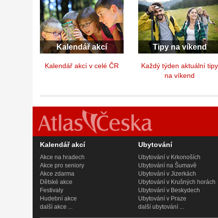
Kalendář akcí
Tipy na víkend
Kalendář akcí v celé ČR
Každý týden aktuální tip
na víkend
Kalendář akcí
Ubytování
Akce na hradech
Ubytování v Krkonoších
Akce pro seniory
Ubytování na Šumavě
Akce zdarma
Ubytování v Jizerkách
Dětské akce
Ubytování v Krušných horách
Festivaly
Ubytování v Beskydech
Hudební akce
Ubytování v Praze
další akce ...
další ubytování ...