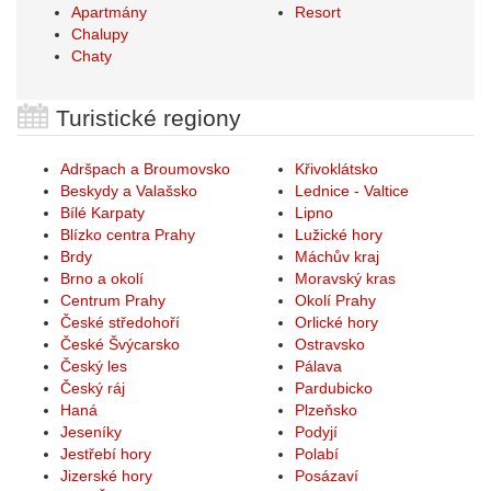
Apartmány
Resort
Chalupy
Chaty
Turistické regiony
Adršpach a Broumovsko
Křivoklátsko
Beskydy a Valašsko
Lednice - Valtice
Bílé Karpaty
Lipno
Blízko centra Prahy
Lužické hory
Brdy
Máchův kraj
Brno a okolí
Moravský kras
Centrum Prahy
Okolí Prahy
České středohoří
Orlické hory
České Švýcarsko
Ostravsko
Český les
Pálava
Český ráj
Pardubicko
Haná
Plzeňsko
Jeseníky
Podyjí
Jestřebí hory
Polabí
Jizerské hory
Posázaví