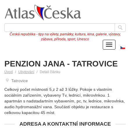
Česká republika - tipy na výlety, památky, kultura, kina, galerie, výstavy,
zábava, příroda, sport, Unesco
Menu
Če
ve
PENZION JANA - TATROVICE
Úvod
Ubytování
Detail článku
Tatrovice
Celkový počet místností 5,z 2 až 3 lůžky. Pokoje s vlastním
sociálním zařízením, vybaveny Tv, lednicí, mikrovlnkou. 1
apartmán s nadstadartním vybavením, pc, tv, lednice, mikrovlnka,
audio.hydromasážní vana. Součástí objektu je restaurace s
celkovou kapacitou 45 míst.
ADRESA A KONTAKTNÍ INFORMACE