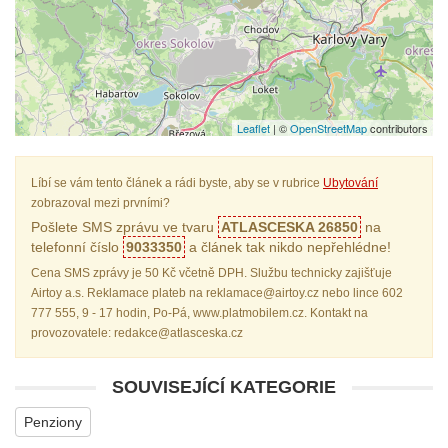
Leaflet
| ©
OpenStreetMap
contributors
Líbí se vám tento článek a rádi byste, aby se v rubrice
Ubytování
zobrazoval mezi prvními?
Pošlete SMS zprávu ve tvaru
ATLASCESKA 26850
na
telefonní číslo
9033350
a článek tak nikdo nepřehlédne!
Cena SMS zprávy je 50 Kč včetně DPH. Službu technicky zajišťuje
Airtoy a.s. Reklamace plateb na reklamace@airtoy.cz nebo lince 602
777 555, 9 - 17 hodin, Po-Pá, www.platmobilem.cz. Kontakt na
provozovatele: redakce@atlasceska.cz
SOUVISEJÍCÍ KATEGORIE
Penziony