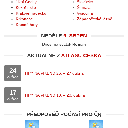
Jižní Čechy
Slovácko
Kokořínsko
Šumava
Královehradecko
Vysočina
Krkonoše
Západočeské lázně
Krušné hory
NEDĚLE
9. SRPEN
Dnes má svátek
Roman
AKTUÁLNĚ Z
ATLASU ČESKA
24
TIPY NA VÍKEND 26. – 27 dubna
duben
17
TIPY NA VÍKEND 19. – 20. dubna
duben
PŘEDPOVĚĎ POČASÍ PRO
ČR