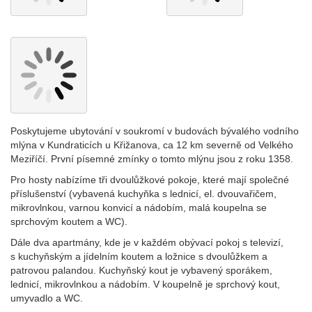
Poskytujeme ubytování v soukromí v budovách bývalého vodního
mlýna v Kundraticích u Křižanova, ca 12 km severně od Velkého
Meziříčí. První písemné zmínky o tomto mlýnu jsou z roku 1358.
Pro hosty nabízíme tři dvoulůžkové pokoje, které mají společné
příslušenství (vybavená kuchyňka s lednicí, el. dvouvařičem,
mikrovlnkou, varnou konvicí a nádobím, malá koupelna se
sprchovým koutem a WC).
Dále dva apartmány, kde je v každém obývací pokoj s televizí,
s kuchyňským a jídelním koutem a ložnice s dvoulůžkem a
patrovou palandou. Kuchyňský kout je vybavený sporákem,
lednicí, mikrovlnkou a nádobím. V koupelně je sprchový kout,
umyvadlo a WC.