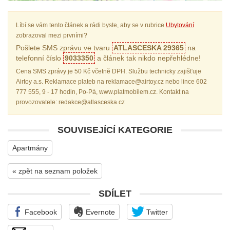
Líbí se vám tento článek a rádi byste, aby se v rubrice
Ubytování
zobrazoval mezi prvními?
Pošlete SMS zprávu ve tvaru
ATLASCESKA 29365
na
telefonní číslo
9033350
a článek tak nikdo nepřehlédne!
Cena SMS zprávy je 50 Kč včetně DPH. Službu technicky zajišťuje
Airtoy a.s. Reklamace plateb na reklamace@airtoy.cz nebo lince 602
777 555, 9 - 17 hodin, Po-Pá, www.platmobilem.cz. Kontakt na
provozovatele: redakce@atlasceska.cz
SOUVISEJÍCÍ KATEGORIE
Apartmány
« zpět na seznam položek
SDÍLET
Facebook
Evernote
Twitter