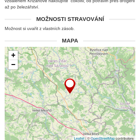
vzdáleném Křižanově nakoupíte cokoliv, od potravin přes drogerii
až po železářství.
MOŽNOSTI STRAVOVÁNÍ
Možnost si uvařit z vlastních zásob.
MAPA
+
−
Leaflet
| ©
OpenStreetMap
contributors