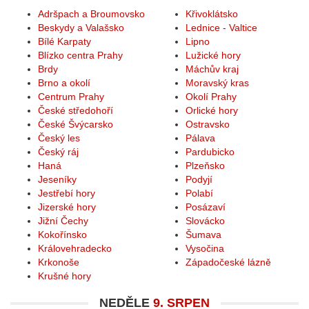
Adršpach a Broumovsko
Křivoklátsko
Beskydy a Valašsko
Lednice - Valtice
Bílé Karpaty
Lipno
Blízko centra Prahy
Lužické hory
Brdy
Máchův kraj
Brno a okolí
Moravský kras
Centrum Prahy
Okolí Prahy
České středohoří
Orlické hory
České Švýcarsko
Ostravsko
Český les
Pálava
Český ráj
Pardubicko
Haná
Plzeňsko
Jeseníky
Podyjí
Jestřebí hory
Polabí
Jizerské hory
Posázaví
Jižní Čechy
Slovácko
Kokořínsko
Šumava
Královehradecko
Vysočina
Krkonoše
Západočeské lázně
Krušné hory
NEDĚLE
9. SRPEN