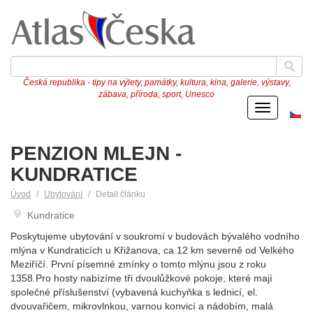
Česká republika - tipy na výlety, památky, kultura, kina, galerie, výstavy,
zábava, příroda, sport, Unesco
Menu
Če
ve
PENZION MLEJN -
KUNDRATICE
Úvod
Ubytování
Detail článku
Kundratice
Poskytujeme ubytování v soukromí v budovách bývalého vodního
mlýna v Kundraticích u Křižanova, ca 12 km severně od Velkého
Meziříčí. První písemné zmínky o tomto mlýnu jsou z roku
1358.Pro hosty nabízíme tři dvoulůžkové pokoje, které mají
společné příslušenství (vybavená kuchyňka s lednicí, el.
dvouvařičem, mikrovlnkou, varnou konvicí a nádobím, malá