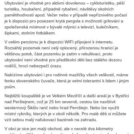
Ubytování je vhodné pro aktivní dovolenou – cykloturistiku, pěší
turistiku, houbaření, případně rybaření, návštěvy okolních
pamětihodností apod. Večer nebo v případě nepříznivého počasí
je k dispozici pro posezení krytá pergola s možností grilování a
společenská místnost v bývalé mlýnici s televizí, kulečníkem,
šipkami, stolním fotbálkem.
V celém penzionu je k dispozici WIFI připojení k internetu.
Rozsáhlý pozemek není celý oplocený, přirozenou hranicí je
většinou potok, část pozemku je zatím v rekultivaci, proto
ubytování není vhodné pro předškolní děti bez stálého dozoru
rodičů, hrozí nebezpečí úrazu.
Nabízíme ubytování i pro rodinné mazlíčky všech velikostí, máme
fenku slovenského čuvače, která je velmi tolerantní k lidem i jiným
psům.
Nejbližší koupaliště je ve Velkém Meziříčí a další areál je v Bystřici
nad Perštejnem, což je 25 km severně, cestou lze navštívit
westernový Šiklův ranč nebo hrad Pernštejn. Nebo lze využít
místní rybníky, kterých je v okolí několik. Pro malé děti si můžete
vzít sebou malý nafukovací bazének na zahradu.
V obci je sice jen malý obchod, ale v necelé dva kilometry