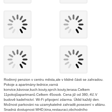
Rodinný penzion v centru města,ale v klidné části se zahradou.
Pokoje a apartmány-lednice,varná
konvice,kávovar,kuch.kouty,sprch.kouty,terasa.Celkem
11pokojůapartmanů.Celkem 45osob. Cena již od 380,-Kč.V
budově kadeřnictví. Wi-Fi připojení zdarma. Úklid každý den.
Možnost parkováni na uzamykatelné zahradě,posezení v altánu.
Snadná dostupnost MHD,kina,restauraci,obchodního