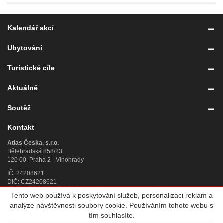
Kalendář akcí
Ubytování
Turistické cíle
Aktuálně
Soutěž
Kontakt
Atlas Česka, s.r.o.
Bělehradská 858/23
120 00, Praha 2 - Vinohrady
IČ: 24208621
DIČ: CZ24208621
Tento web používá k poskytování služeb, personalizaci reklam a
Úplný kontakt
»
analýze návštěvnosti soubory cookie. Používáním tohoto webu s
© 2007 - 2026
Atlas Česka, s.r.o.
, IČ 242 08 621, se sídlem Praha 2,
tím souhlasíte.
Bělehradská 858/23, PSČ 120 00, sp. zn. C 188784 vedená u Městského