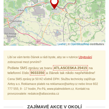
Leaflet
| ©
OpenStreetMap
contributors
Líbí se vám tento článek a rádi byste, aby se v rubrice
Ubytování
zobrazoval mezi prvními?
Pošlete SMS zprávu ve tvaru
ATLASCESKA 25415
na
telefonní číslo
9033350
a článek tak nikdo nepřehlédne!
Cena SMS zprávy je 50 Kč včetně DPH. Službu technicky zajišťuje
Airtoy a.s. Reklamace plateb na reklamace@airtoy.cz nebo lince 602
777 555, 9 - 17 hodin, Po-Pá, www.platmobilem.cz. Kontakt na
provozovatele: redakce@atlasceska.cz
ZAJÍMAVÉ AKCE V OKOLÍ