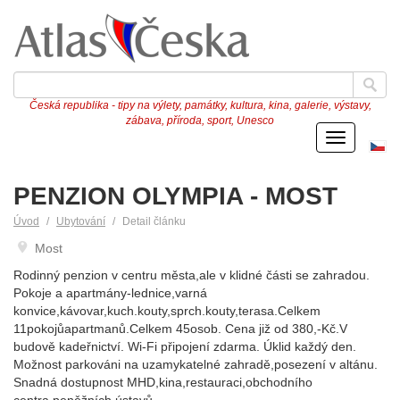
Česká republika - tipy na výlety, památky, kultura, kina, galerie, výstavy,
zábava, příroda, sport, Unesco
Menu
Če
ve
PENZION OLYMPIA - MOST
Úvod
Ubytování
Detail článku
Most
Rodinný penzion v centru města,ale v klidné části se zahradou.
Pokoje a apartmány-lednice,varná
konvice,kávovar,kuch.kouty,sprch.kouty,terasa.Celkem
11pokojůapartmanů.Celkem 45osob. Cena již od 380,-Kč.V
budově kadeřnictví. Wi-Fi připojení zdarma. Úklid každý den.
Možnost parkováni na uzamykatelné zahradě,posezení v altánu.
Snadná dostupnost MHD,kina,restauraci,obchodního