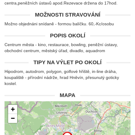
centra,peněžních ústavů apod.Rezevace držena do 17hod.
MOŽNOSTI STRAVOVÁNÍ
Možno objednáni snídaně - formou balíčku. 60,-Kc/osobu
POPIS OKOLÍ
Centrum města - kino, restaurace, bowling, peněžní ústavy,
obchodní centrum, městský úřad, divadlo, aquadrom
TIPY NA VÝLET PO OKOLÍ
Hipodrom, autodrom, polygon, golfové hřiště, in-line dráha,
koupaliště - přírodní nádrže, hrad Hněvín, přesunutý goticky
kostel.
MAPA
+
−