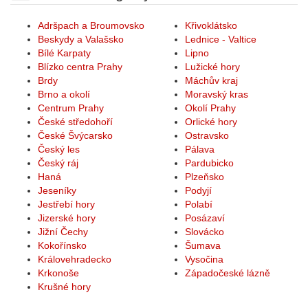
Adršpach a Broumovsko
Křivoklátsko
Beskydy a Valašsko
Lednice - Valtice
Bílé Karpaty
Lipno
Blízko centra Prahy
Lužické hory
Brdy
Máchův kraj
Brno a okolí
Moravský kras
Centrum Prahy
Okolí Prahy
České středohoří
Orlické hory
České Švýcarsko
Ostravsko
Český les
Pálava
Český ráj
Pardubicko
Haná
Plzeňsko
Jeseníky
Podyjí
Jestřebí hory
Polabí
Jizerské hory
Posázaví
Jižní Čechy
Slovácko
Kokořínsko
Šumava
Královehradecko
Vysočina
Krkonoše
Západočeské lázně
Krušné hory