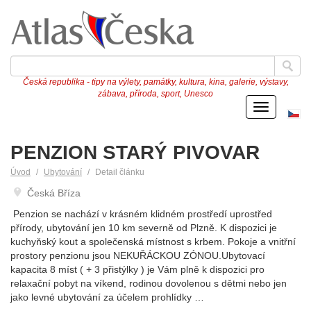
Česká republika - tipy na výlety, památky, kultura, kina, galerie, výstavy,
zábava, příroda, sport, Unesco
Menu
Če
ve
PENZION STARÝ PIVOVAR
Úvod
Ubytování
Detail článku
Česká Bříza
Penzion se nachází v krásném klidném prostředí uprostřed
přírody, ubytování jen 10 km severně od Plzně. K dispozici je
kuchyňský kout a společenská místnost s krbem. Pokoje a vnitřní
prostory penzionu jsou NEKUŘÁCKOU ZÓNOU.Ubytovací
kapacita 8 míst ( + 3 přistýlky ) je Vám plně k dispozici pro
relaxační pobyt na víkend, rodinou dovolenou s dětmi nebo jen
jako levné ubytování za účelem prohlídky …