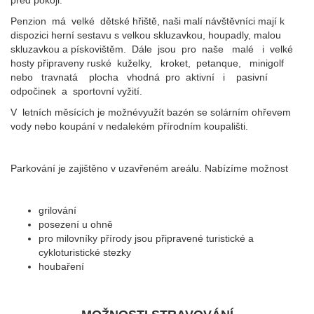
před pokoji.
Penzion má velké dětské hřiště, n
aši malí návštěvníci mají k
dispozici herní sestavu s velkou skluzavkou, houpadly, malou
skluzavkou a pískovištěm. Dále jsou pro naše malé i velké
hosty připraveny ruské kuželky, kroket, petanque, minigolf
nebo travnatá plocha vhodná pro aktivní i pasivní
odpočinek a sportovní vyžití.
V letních měsících je možnévyužít bazén se solárním ohřevem
vody nebo koupání v nedalekém přírodním koupališti.
Parkování je zajištěno v uzavřeném areálu.
Nabízíme možnost
grilování
posezení u ohně
pro milovníky přírody jsou připravené turistické a
cykloturistické stezky
houbaření