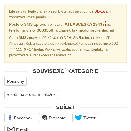
Líbí se vám tento článek a rádi byste, aby se v rubrice
Ubytování
zobrazoval mezi prvními?
Pošlete SMS zprávu ve tvaru
ATLASCESKA 29437
na
telefonní číslo
9033350
a článek tak nikdo nepřehlédne!
Cena SMS zprávy je 50 Kč včetně DPH. Službu technicky zajišťuje
Airtoy a.s. Reklamace plateb na reklamace@airtoy.cz nebo lince 602
777 555, 9 - 17 hodin, Po-Pá, www.platmobilem.cz. Kontakt na
provozovatele: redakce@atlasceska.cz
SOUVISEJÍCÍ KATEGORIE
Penziony
« zpět na seznam položek
SDÍLET
Facebook
Evernote
Twitter
E-mail