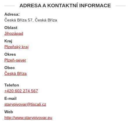
ADRESA A KONTAKTNÍ INFORMACE
Adresa:
Česká Bříza 57, Česká Bříza
Oblast
Jihozápad
Kraj
Plzeňský kraj
Okres
Plzeň-sever
Obec
Česká Bříza
Telefon
+420 602 274 567
E-mail
starypivovar@tiscali.cz
Web
http://www.starypivovar.eu