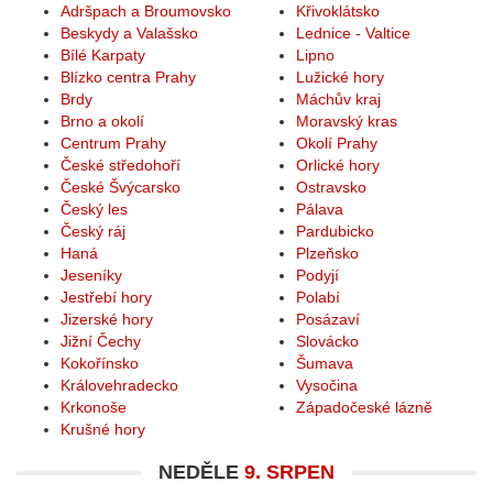
Adršpach a Broumovsko
Křivoklátsko
Beskydy a Valašsko
Lednice - Valtice
Bílé Karpaty
Lipno
Blízko centra Prahy
Lužické hory
Brdy
Máchův kraj
Brno a okolí
Moravský kras
Centrum Prahy
Okolí Prahy
České středohoří
Orlické hory
České Švýcarsko
Ostravsko
Český les
Pálava
Český ráj
Pardubicko
Haná
Plzeňsko
Jeseníky
Podyjí
Jestřebí hory
Polabí
Jizerské hory
Posázaví
Jižní Čechy
Slovácko
Kokořínsko
Šumava
Královehradecko
Vysočina
Krkonoše
Západočeské lázně
Krušné hory
NEDĚLE
9. SRPEN