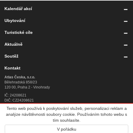
Kalendář akcí
Ubytování
Turistické cíle
Aktuálně
Soutěž
Kontakt
Atlas Česka, s.r.o.
Bělehradská 858/23
120 00, Praha 2 - Vinohrady
IČ: 24208621
DIČ: CZ24208621
Tento web používá k poskytování služeb, personalizaci reklam a
Úplný kontakt
»
analýze návštěvnosti soubory cookie. Používáním tohoto webu s
© 2007 - 2026
Atlas Česka, s.r.o.
, IČ 242 08 621, se sídlem Praha 2,
tím souhlasíte.
Bělehradská 858/23, PSČ 120 00, sp. zn. C 188784 vedená u Městského
V pořádku
soudu v Praze. Všechna práva vyhrazena. Vyrobila a provozuje
Altermedia
.