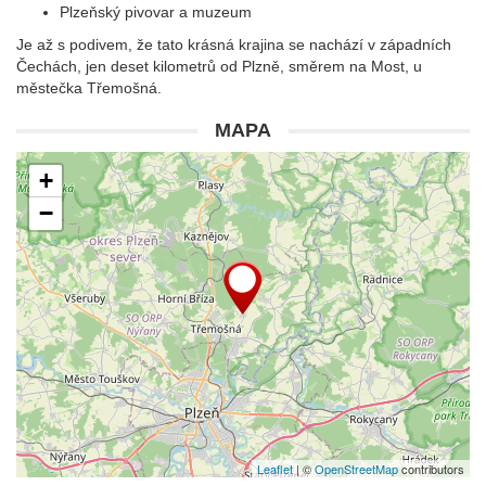
Plzeňský pivovar a muzeum
Je až s podivem, že tato krásná krajina se nachází v západních
Čechách, jen deset kilometrů od Plzně, směrem na Most, u
městečka Třemošná.
MAPA
+
−
Leaflet
| ©
OpenStreetMap
contributors