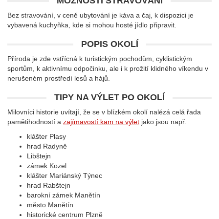
MOŽNOSTI STRAVOVÁNÍ
Bez stravování, v ceně ubytování je káva a čaj, k dispozici je
vybavená kuchyňka, kde si mohou hosté jídlo připravit.
POPIS OKOLÍ
Příroda je zde vstřícná k turistickým pochodům, cyklistickým
sportům, k aktivnímu odpočinku, ale i k prožití klidného víkendu v
nerušeném prostředí lesů a hájů.
TIPY NA VÝLET PO OKOLÍ
Milovníci historie uvítají, že se v blízkém okolí nalézá celá řada
pamětihodností a
zajímavostí kam na výlet
jako jsou např.
klášter Plasy
hrad Radyně
Libštejn
zámek Kozel
klášter Mariánský Týnec
hrad Rabštejn
barokní zámek Manětín
město Manětín
historické centrum Plzně