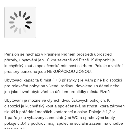
Penzion se nachází v krásném klidném prostředí uprostřed
přírody, ubytování jen 10 km severně od Plzně. K dispozici je
kuchyňský kout a společenská místnost s krbem. Pokoje a vnitřní
prostory penzionu jsou NEKUŘÁCKOU ZÓNOU.
Ubytovací kapacita 8 míst ( + 3 přistýlky ) je Vám plně k dispozici
pro relaxační pobyt na víkend, rodinou dovolenou s dětmi nebo
jen jako levné ubytování za účelem prohlídky města Plzně.
Ubytování je možné ve čtyřech dvoulůžkových pokojích. K
dispozici je kuchyňský kout a společenská místnost, která zároveň
slouží k pořádání menších konferencí a oslav. Pokoje č.1,2 v
1.patře jsou vybaveny samostatnými WC a sprchovými kouty,
pokoje č.3,4 v podkroví mají společné sociální zázemí na chodbě