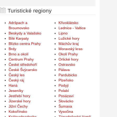
Turistické regiony
Adršpach a
Křivoklátsko
Broumovsko
Lednice - Valtice
Beskydy a Valašsko
Lipno
Bílé Karpaty
Lužické hory
Blízko centra Prahy
Máchův kraj
Brdy
Moravský kras
Brno a okolí
Okolí Prahy
Centrum Prahy
Orlické hory
České středohoří
Ostravsko
České Švýcarsko
Pálava
Český les
Pardubicko
Český ráj
Plzeňsko
Haná
Podyjí
Jeseníky
Polabí
Jestřebí hory
Posázaví
Jizerské hory
Slovácko
Jižní Čechy
Šumava
Kokořínsko
Vysočina
Královehradecko
Západočeské lázně