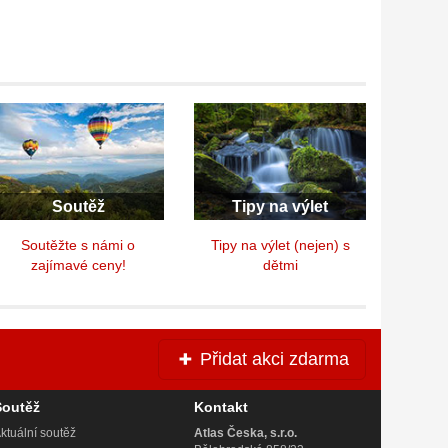
Soutěž
Tipy na výlet
Soutěžte s námi o
Tipy na výlet (nejen) s
zajímavé ceny!
dětmi
Přidat akci zdarma
Soutěž
Kontakt
ktuální soutěž
Atlas Česka, s.r.o.