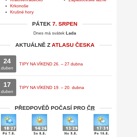
Krkonoše
Krušné hory
PÁTEK
7. SRPEN
Dnes má svátek
Lada
AKTUÁLNĚ Z
ATLASU ČESKA
24
TIPY NA VÍKEND 26. – 27 dubna
duben
17
TIPY NA VÍKEND 19. – 20. dubna
duben
PŘEDPOVĚĎ POČASÍ PRO
ČR