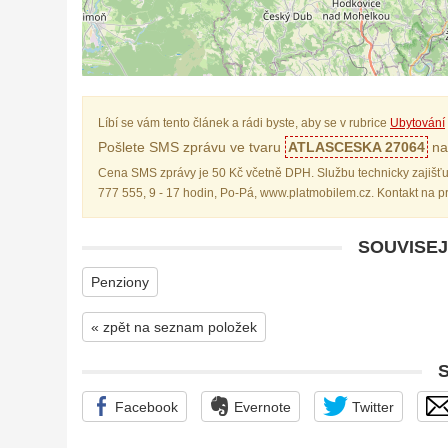
Líbí se vám tento článek a rádi byste, aby se v rubrice
Ubytování
Pošlete SMS zprávu ve tvaru
ATLASCESKA 27064
na 
Cena SMS zprávy je 50 Kč včetně DPH. Službu technicky zajišťu
777 555, 9 - 17 hodin, Po-Pá, www.platmobilem.cz. Kontakt na 
SOUVISEJ
Penziony
« zpět na seznam položek
Facebook
Evernote
Twitter