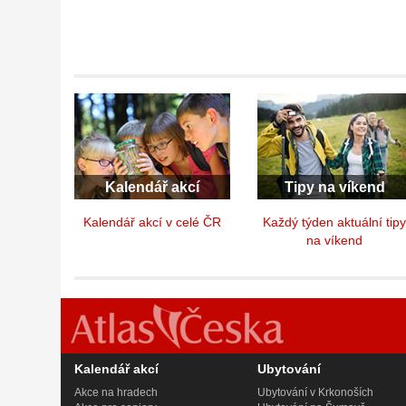
Kalendář akcí
Tipy na víkend
Kalendář akcí v celé ČR
Každý týden aktuální tip
na víkend
Kalendář akcí
Ubytování
Akce na hradech
Ubytování v Krkonoších