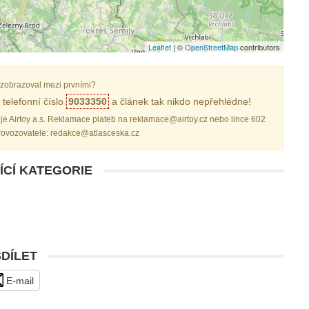
Leaflet
| ©
OpenStreetMap
contributors
zobrazoval mezi prvními?
telefonní číslo
9033350
a článek tak nikdo nepřehlédne!
je Airtoy a.s. Reklamace plateb na reklamace@airtoy.cz nebo lince 602
provozovatele: redakce@atlasceska.cz
ÍCÍ KATEGORIE
SDÍLET
E-mail