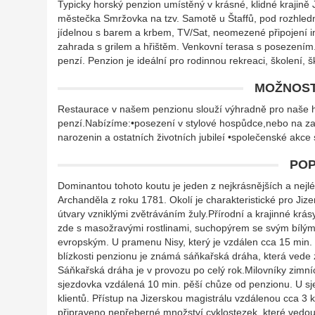
Typicky horský penzion umístěný v krásné, klidné krajině 
městečka Smržovka na tzv. Samotě u Štaffů, pod rozhle
jídelnou s barem a krbem, TV/Sat, neomezené připojení in
zahrada s grilem a hřištěm. Venkovní terasa s posezením. 
penzí. Penzion je ideální pro rodinnou rekreaci, školení, š
MOŽNOST
Restaurace v našem penzionu slouží výhradně pro naše h
penzí.Nabízíme:•posezení v stylové hospůdce,nebo na zahrá
narozenin a ostatních životních jubileí •společenské akce 
POP
Dominantou tohoto koutu je jeden z nejkrásnějších a nejlép
Archanděla z roku 1781. Okolí je charakteristické pro Ji
útvary vzniklými zvětráváním žuly.Přírodní a krajinné krás
zde s masožravými rostlinami, suchopýrem se svým bílým 
evropským. U pramenu Nisy, který je vzdálen cca 15 min.
blízkosti penzionu je známá sáňkařská dráha, která vede z
Sáňkařská dráha je v provozu po celý rok.Milovníky zim
sjezdovka vzdálená 10 min. pěší chůze od penzionu. U s
klientů. Přístup na Jizerskou magistrálu vzdálenou cca 3 
připraveno nepřeberné množství cyklostezek, které vedo