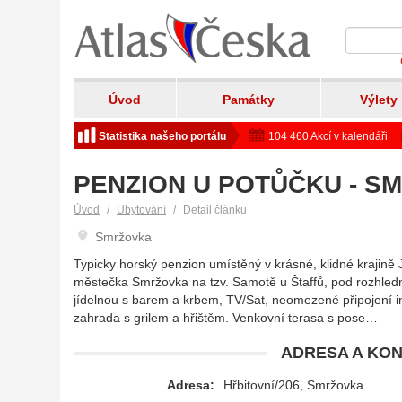
Úvod
Památky
Výlety
Statistika našeho portálu
104 460 Akcí v kalendáři
PENZION U POTŮČKU - S
Úvod
Ubytování
Detail článku
Smržovka
Typicky horský penzion umístěný v krásné, klidné krajině 
městečka Smržovka na tzv. Samotě u Štaffů, pod rozhle
jídelnou s barem a krbem, TV/Sat, neomezené připojení in
zahrada s grilem a hřištěm. Venkovní terasa s pose…
ADRESA A KON
Adresa:
Hřbitovní/206, Smržovka