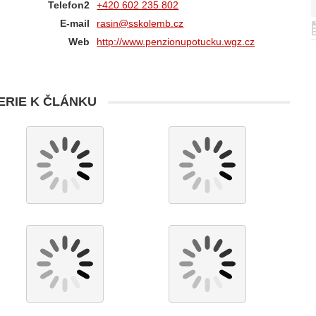
Telefon2
+420 602 235 802
E-mail
rasin@sskolemb.cz
Web
http://www.penzionupotucku.wgz.cz
RIE K ČLÁNKU