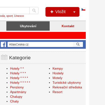
Česká
Vložit
verze
íroda, sport, Unesco
Ubytování
Kontakt
Kategorie
Hotely * *
Kempy
Hotely * * *
Hostely
Hotely * * * *
Motely
Hotely * * * * *
Turistické ubytovny
Penziony
Rekreační střediska
Apartmány
Resort
Chalupy
Chaty