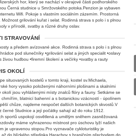
Jizerských hor, který se nachází v okrajové části podhorského
dnou Černá studnice u Smržovského potoka.Penzion je vybaven
ternetu Wifi. Pokoje s vlastním sociálním zázemím. Prostorná
Možnost grilování kuřat i selat. Rodinná strava s polo i s plnou
koly v přírodě, svatby a různé druhy oslav.
I STRAVOVÁNÍ
osty a předem avízované akce. Rodinná strava s polo i s plnou
dce pod slunečníky •grilování selat a jiných specialit •oslavy
s živou hudbou •firemní školení a večírky •svatby a rauty
IS OKOLÍ
e situovaných kostelů v tomto kraji, kostel sv.Michaela,
zerské hory vysoko položenými náhorními plošinami a skalními
y okolí jsou vyhlášenými místy znalců flóry a fauny. Setkáme se
chmířím, blatnicí bahenní a s botanickou vzácností - úpolínem
 pěší chůze, najdeme nespočet dalších botanických skvostů.V
 černé Studnice a její počátky sahají až do roku 1912.
ních sportů uspokojí osvětlená a umělým sněhem zasněžovaná
jezdovky máme vyhrazenou místnost pro úschovu lyží našich
km je upravenou stopou.Pro vyznavače cykloturistiky je
u až do blízkého střediska Harachov s hraničním přechodem do