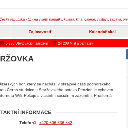
Česká republika - tipy na výlety, památky, kultura, kina, galerie, výstavy, zábava, př
Zajímavosti
Kalendář akcí
5 386 Ubytovacích zařízení
24 208 Míst a památek
MRŽOVKA
Jizerských hor, který se nachází v okrajové části podhorského
dnou Černá studnice u Smržovského potoka.Penzion je vybaven
ternetu Wifi. Pokoje s vlastním sociálním zázemím. Prostorná
TAKTNÍ INFORMACE
Telefon1
+420 606 636 542