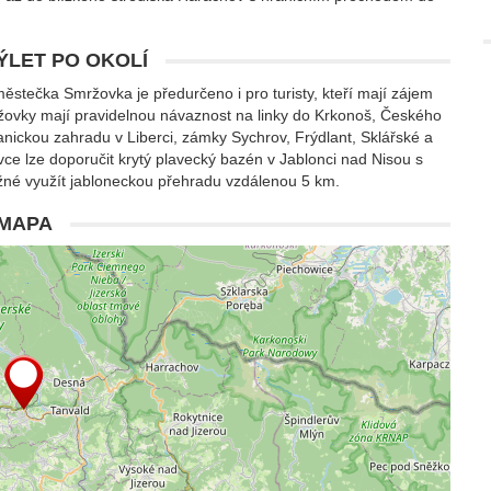
VÝLET PO OKOLÍ
tečka Smržovka je předurčeno i pro turisty, kteří mají zájem
ovky mají pravidelnou návaznost na linky do Krkonoš, Českého
anickou zahradu v Liberci, zámky Sychrov, Frýdlant, Sklářské a
e lze doporučit krytý plavecký bazén v Jablonci nad Nisou s
žné využít jabloneckou přehradu vzdálenou 5 km.
MAPA