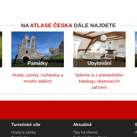
NA
ATLASE ČESKA
DÁLE NAJDETE
Památky
Ubytování
y
Hrady, zámky, rozhledny a
Vyberte si z přehledného
mnoho dalších
katalogu ubytovacích
zařízení
Turistické cíle
Aktuálně
Hrady a zámky
Tipy na víkend
A